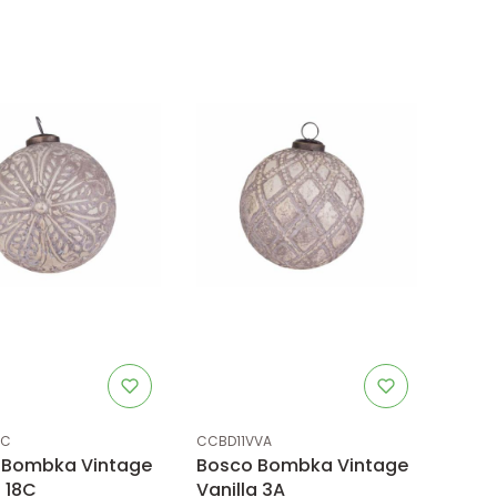
uktu
Kod produktu
VC
CCBD11VVA
 Bombka Vintage
Bosco Bombka Vintage
a 18C
Vanilla 3A