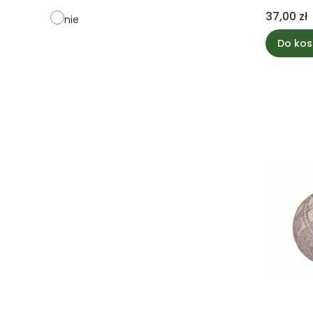
Cena
37,00 zł
nie
Do kos