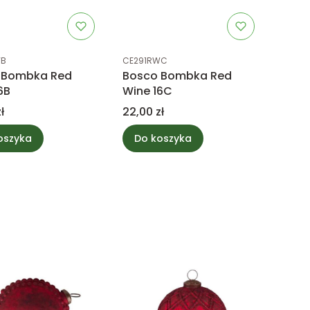
uktu
Kod produktu
WB
CE291RWC
 Bombka Red
Bosco Bombka Red
6B
Wine 16C
Cena
ł
22,00 zł
oszyka
Do koszyka