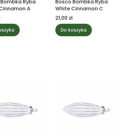
 Bombka Ryba
Bosco Bombka Ryba
 Cinnamon A
White Cinnamon C
Cena
ł
21,00 zł
oszyka
Do koszyka