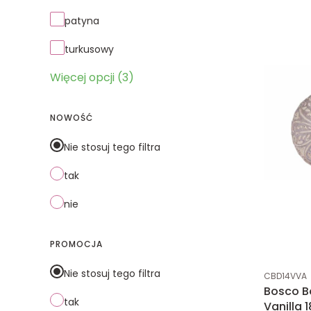
patyna
turkusowy
Więcej opcji (3)
NOWOŚĆ
Nie stosuj tego filtra
tak
nie
PROMOCJA
Kod produk
Nie stosuj tego filtra
CBD14VVA
Bosco B
tak
Vanilla 