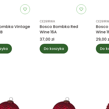
tu
Kod produktu
Kod prod
CE291RWA
CE291R
ombka Vintage
Bosco Bombka Red
Bosco
3B
Wine 16A
Wine 1
Cena
Cena
37,00 zł
29,00 z
zyka
Do koszyka
Do k