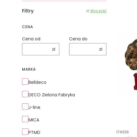
Filtry
Wyczyść
CENA
Cena od
Cena do
zł
zł
MARKA
Marka
Belldeco
DECO Zielona Fabryka
J-line
MICA
Kod produk
PTMD
174339