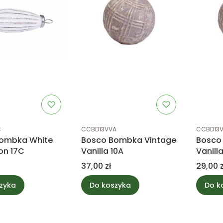
tu
Kod produktu
Kod prod
C
CCBD13VVA
CCBD13
ombka White
Bosco Bombka Vintage
Bosco
on 17C
Vanilla 10A
Vanilla
Cena
Cena
37,00 zł
29,00 z
zyka
Do koszyka
Do k