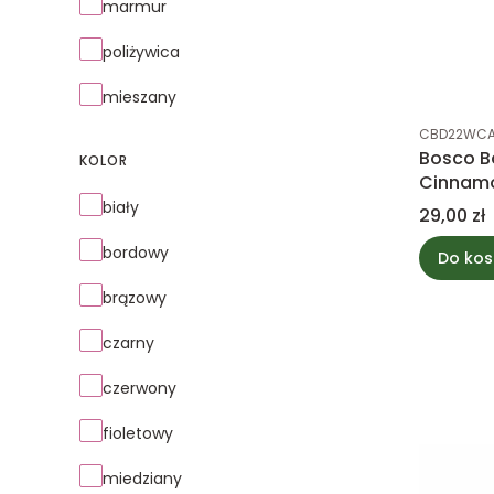
marmur
poliżywica
mieszany
Kod produk
CBD22WC
Bosco B
KOLOR
Cinnamo
Kolor
biały
Cena
29,00 zł
bordowy
Do kos
brązowy
czarny
czerwony
fioletowy
miedziany