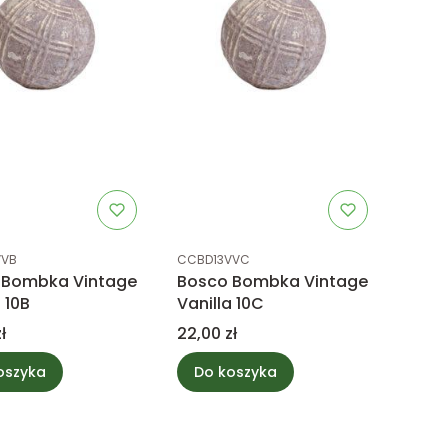
uktu
Kod produktu
VVB
CCBD13VVC
 Bombka Vintage
Bosco Bombka Vintage
 10B
Vanilla 10C
Cena
ł
22,00 zł
oszyka
Do koszyka