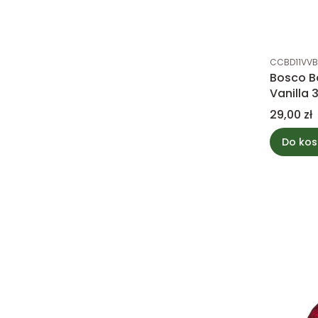
Kod produk
CCBD11VVB
Bosco B
Vanilla 
Cena
29,00 zł
Do kos