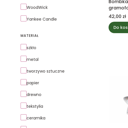
Bombka 
WoodWick
gramof
Cena
42,00 zł
Yankee Candle
Do kos
MATERIAŁ
Materiał
szkło
metal
tworzywo sztuczne
papier
drewno
tekstylia
ceramika