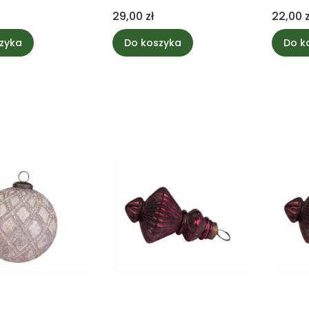
Cena
Cena
29,00 zł
22,00 z
zyka
Do koszyka
Do k