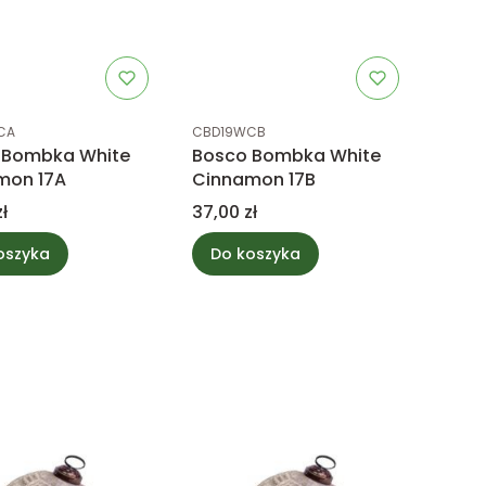
uktu
Kod produktu
CA
CBD19WCB
 Bombka White
Bosco Bombka White
mon 17A
Cinnamon 17B
Cena
ł
37,00 zł
oszyka
Do koszyka