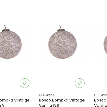
tu
Kod produktu
Kod prod
CBD14VVB
CBD14V
ombka Vintage
Bosco Bombka Vintage
Bosco
18A
Vanilla 18B
Vanill