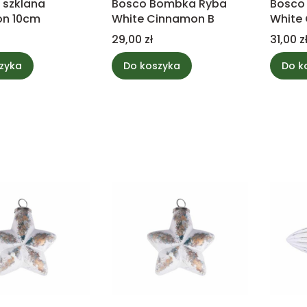
szklana
Bosco Bombka Ryba
Bosco
on 10cm
White Cinnamon B
White
Cena
Cena
29,00 zł
31,00 z
zyka
Do koszyka
Do k