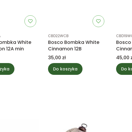
tu
Kod produktu
Kod prod
A
CBD22WCB
CBD19W
ombka White
Bosco Bombka White
Bosco
n 12A min
Cinnamon 12B
Cinna
Cena
Cena
35,00 zł
45,00 z
zyka
Do koszyka
Do k