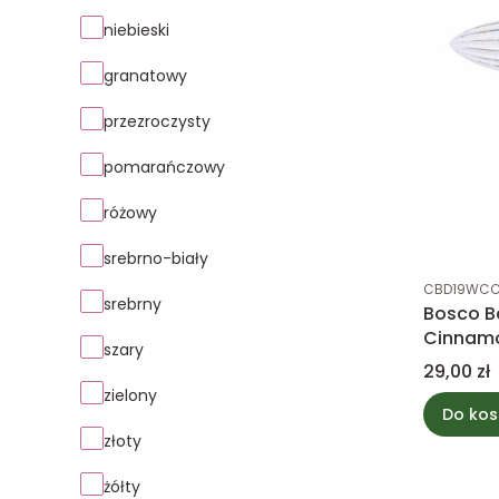
niebieski
granatowy
przezroczysty
pomarańczowy
różowy
srebrno-biały
Kod produk
CBD19WC
srebrny
Bosco B
Cinnam
szary
Cena
29,00 zł
zielony
Do kos
złoty
żółty