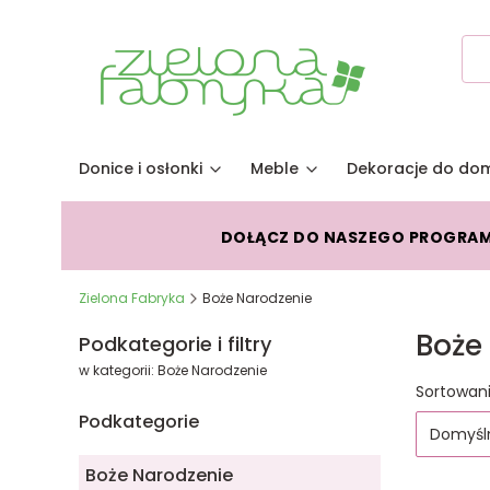
Donice i osłonki
Meble
Dekoracje do do
DOŁĄCZ DO NASZEGO PROGRA
Zielona Fabryka
Boże Narodzenie
Boże
Podkategorie i filtry
w kategorii: Boże Narodzenie
Lista
Sortowani
Podkategorie
Domyśl
Boże Narodzenie