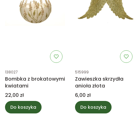
Kod produktu
Kod produktu
138027
515999
Bombka z brokatowymi
Zawieszka skrzydła
kwiatami
anioła złota
Cena
Cena
22,00 zł
6,00 zł
Do koszyka
Do koszyka