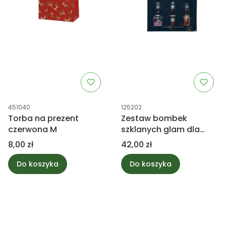
Kod produktu
Kod produktu
451040
125202
Torba na prezent
Zestaw bombek
czerwona M
szklanych glam dla
kosmetyczki
Cena
Cena
8,00 zł
42,00 zł
Do koszyka
Do koszyka