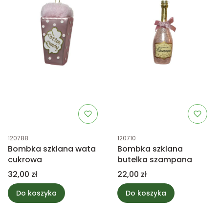
Kod produktu
Kod produktu
120788
120710
Bombka szklana wata
Bombka szklana
cukrowa
butelka szampana
Cena
Cena
32,00 zł
22,00 zł
Do koszyka
Do koszyka