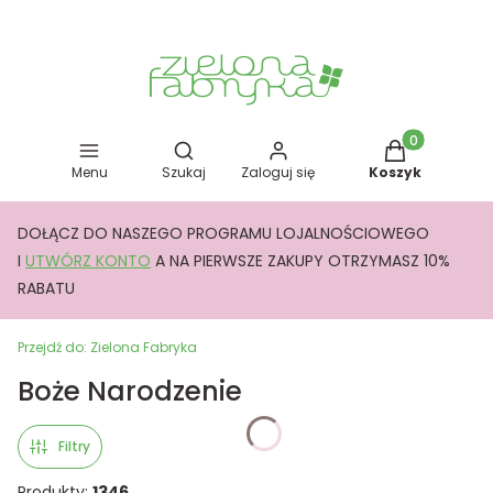
Otwórz wyszukiwarkę
Produkty w kos
Menu
Szukaj
Zaloguj się
Koszyk
DOŁĄCZ DO NASZEGO PROGRAMU LOJALNOŚCIOWEGO
I
UTWÓRZ KONTO
A NA PIERWSZE ZAKUPY OTRZYMASZ 10%
RABATU
Przejdź do:
Zielona Fabryka
Boże Narodzenie
Filtry
Produkty:
1346