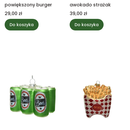
powiększony burger
awokado strażak
Cena
Cena
29,00 zł
39,00 zł
Do koszyka
Do koszyka