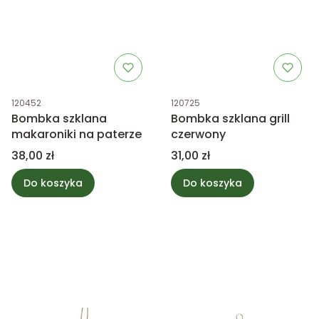
Kod produktu
Kod produktu
120452
120725
Bombka szklana
Bombka szklana grill
makaroniki na paterze
czerwony
Cena
Cena
38,00 zł
31,00 zł
Do koszyka
Do koszyka