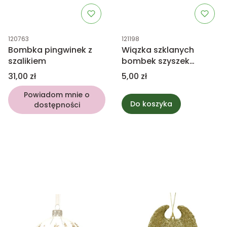
Kod produktu
Kod produktu
120763
121198
Bombka pingwinek z
Wiązka szklanych
szalikiem
bombek szyszek
granatowych mix
Cena
Cena
31,00 zł
5,00 zł
Powiadom mnie o
Do koszyka
dostępności