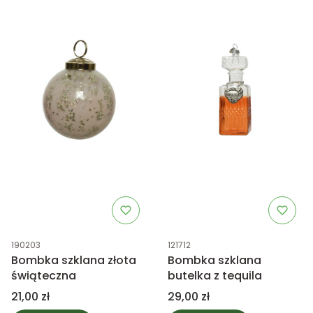
Kod produktu
Kod produktu
190203
121712
Bombka szklana złota
Bombka szklana
świąteczna
butelka z tequila
Cena
Cena
21,00 zł
29,00 zł