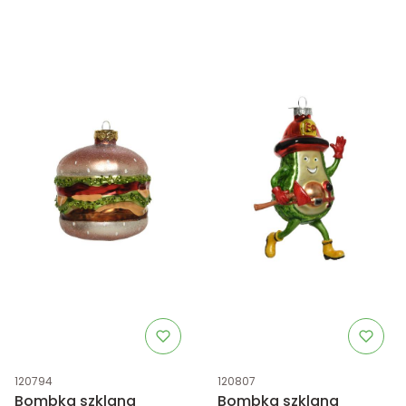
Kod produktu
Kod produktu
120794
120807
Bombka szklana
Bombka szklana