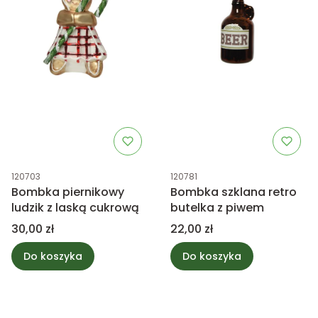
Kod produktu
Kod produktu
120703
120781
Bombka piernikowy
Bombka szklana retro
ludzik z laską cukrową
butelka z piwem
Cena
Cena
30,00 zł
22,00 zł
Do koszyka
Do koszyka