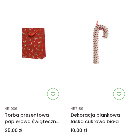
Kod produktu
Kod produktu
451036
457189
Torba prezentowa
Dekoracja piankowa
papierowa świąteczna
laska cukrowa biała
czerwona XL
Cena
Cena
25,00 zł
10,00 zł