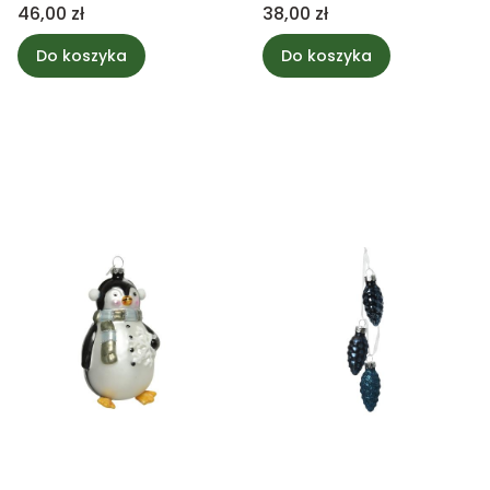
i kieliszek
Cena
Cena
46,00 zł
38,00 zł
Do koszyka
Do koszyka