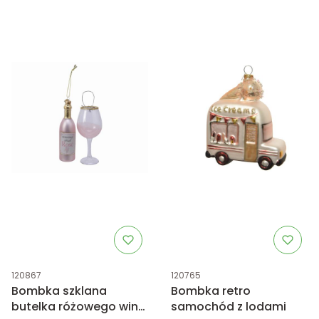
Kod produktu
Kod produktu
120867
120765
Bombka szklana
Bombka retro
butelka różowego wina
samochód z lodami