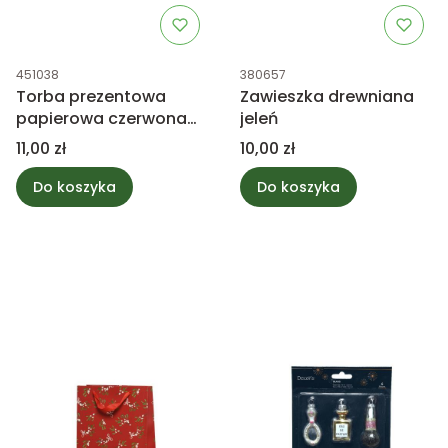
Kod produktu
Kod produktu
451038
380657
Torba prezentowa
Zawieszka drewniana
papierowa czerwona
jeleń
świąteczna L
Cena
Cena
11,00 zł
10,00 zł
Do koszyka
Do koszyka