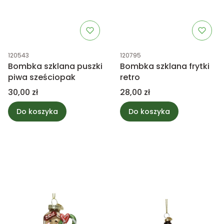
Kod produktu
Kod produktu
120543
120795
Bombka szklana puszki
Bombka szklana frytki
piwa sześciopak
retro
Cena
Cena
30,00 zł
28,00 zł
Do koszyka
Do koszyka