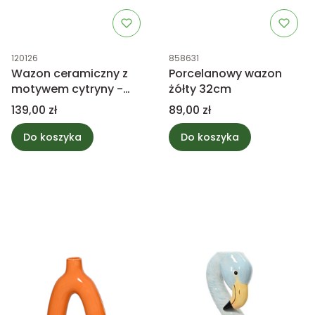
Kod produktu
Kod produktu
120126
858631
Wazon ceramiczny z
Porcelanowy wazon
motywem cytryny -
żółty 32cm
zielony 28,5cm
Cena
Cena
139,00 zł
89,00 zł
Do koszyka
Do koszyka