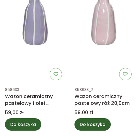
Kod produktu
Kod produktu
858633
858633_2
Wazon ceramiczny
Wazon ceramiczny
pastelowy fiolet
pastelowy róż 20,9cm
20,9cm
Cena
Cena
59,00 zł
59,00 zł
Do koszyka
Do koszyka