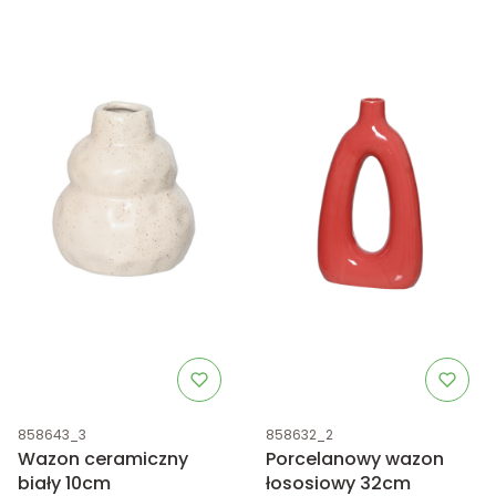
Kod produktu
Kod produktu
858643_3
858632_2
Wazon ceramiczny
Porcelanowy wazon
biały 10cm
łososiowy 32cm