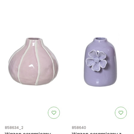
Kod produktu
Kod produktu
858634_2
858640