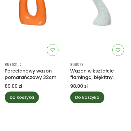
Kod produktu
Kod produktu
858631_2
859573
Porcelanowy wazon
Wazon w kształcie
pomarańczowy 32cm
flaminga, błękitny
25,5cm
Cena
Cena
89,00 zł
98,00 zł
Do koszyka
Do koszyka