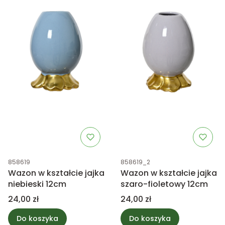
Kod produktu
Kod produktu
858619
858619_2
Wazon w kształcie jajka
Wazon w kształcie jajka
niebieski 12cm
szaro-fioletowy 12cm
Cena
Cena
24,00 zł
24,00 zł
Do koszyka
Do koszyka