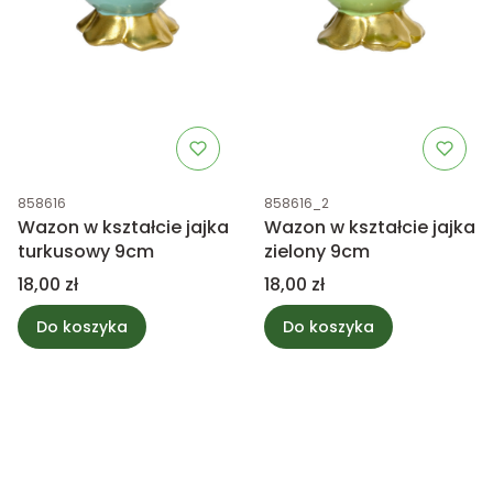
Kod produktu
Kod produktu
858616
858616_2
Wazon w kształcie jajka
Wazon w kształcie jajka
turkusowy 9cm
zielony 9cm
Cena
Cena
18,00 zł
18,00 zł
Do koszyka
Do koszyka