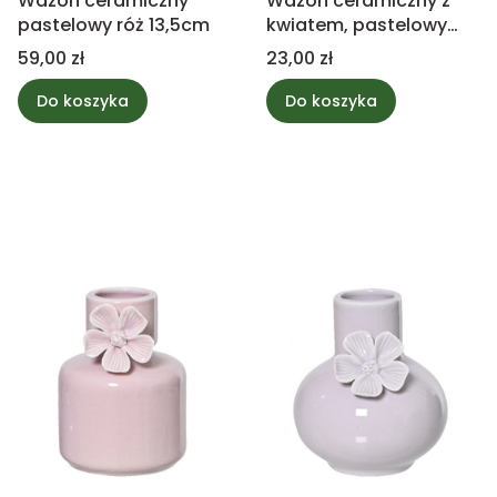
Wazon ceramiczny
Wazon ceramiczny z
pastelowy róż 13,5cm
kwiatem, pastelowy
fiolet 12cm
Cena
Cena
59,00 zł
23,00 zł
Do koszyka
Do koszyka