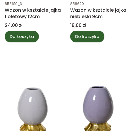
Kod produktu
Kod produktu
858619_3
858620
Wazon w kształcie jajka
Wazon w kształcie jajka
fioletowy 12cm
niebieski 9cm
Cena
Cena
24,00 zł
18,00 zł
Do koszyka
Do koszyka