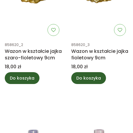
Kod produktu
Kod produktu
858620_2
858620_3
Wazon w kształcie jajka
Wazon w kształcie jajka
szaro-fioletowy 9cm
fioletowy 9cm
Cena
Cena
18,00 zł
18,00 zł
Do koszyka
Do koszyka