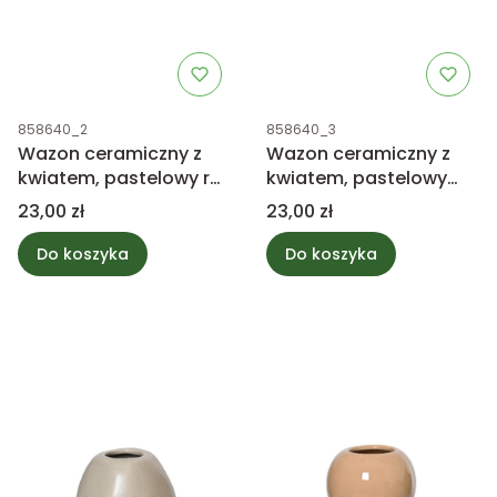
Kod produktu
Kod produktu
858640_2
858640_3
Wazon ceramiczny z
Wazon ceramiczny z
kwiatem, pastelowy róż
kwiatem, pastelowy
12cm
jasny fiolet 12
Cena
Cena
23,00 zł
23,00 zł
Do koszyka
Do koszyka