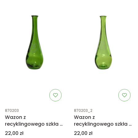
Kod produktu
Kod produktu
870203
870203_2
Wazon z
Wazon z
recyklingowego szkła -
recyklingowego szkła -
zielony 18cm
jasno-zielony 18cm
Cena
Cena
22,00 zł
22,00 zł