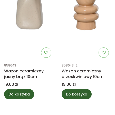
Kod produktu
Kod produktu
858643
858643_2
Wazon ceramiczny
Wazon ceramiczny
jasny brąz 10cm
brzoskwiniowy 10cm
Cena
Cena
19,00 zł
19,00 zł
Do koszyka
Do koszyka