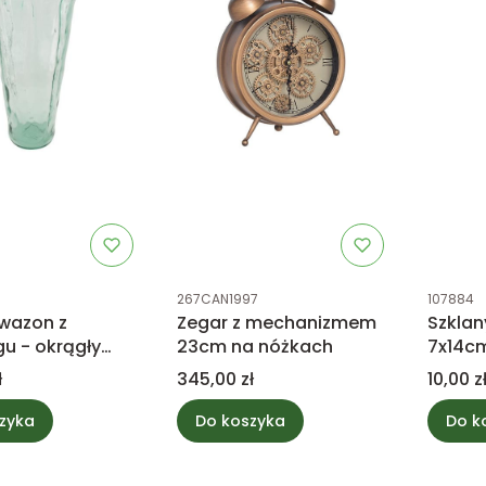
tu
Kod produktu
Kod prod
267CAN1997
107884
 wazon z
Zegar z mechanizmem
Szklan
gu - okrągły
23cm na nóżkach
7x14c
m
Cena
Cena
ł
345,00 zł
10,00 z
zyka
Do koszyka
Do k