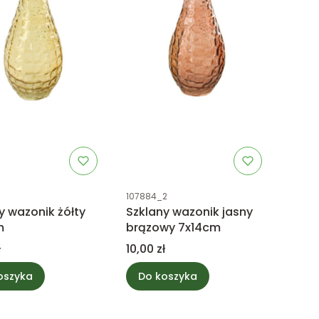
uktu
Kod produktu
107884_2
y wazonik żółty
Szklany wazonik jasny
m
brązowy 7x14cm
Cena
ł
10,00 zł
oszyka
Do koszyka