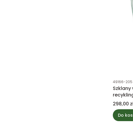
Kod produk
49166-205
Szklany
recyklin
25x50c
Cena
298,00 z
Do kos