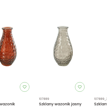
tu
Kod produktu
Kod prod
107889
107889_
 wazonik
Szklany wazonik jasny
Szklan