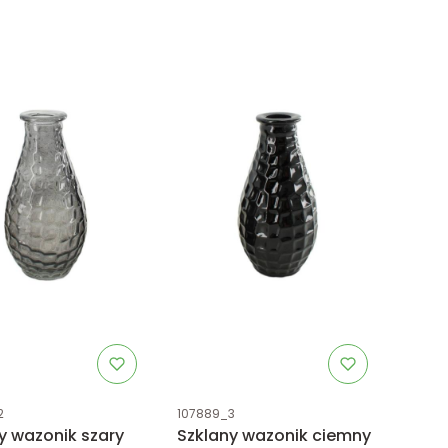
uktu
Kod produktu
2
107889_3
y wazonik szary
Szklany wazonik ciemny