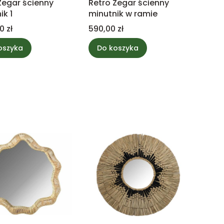
Zegar ścienny
Retro Zegar ścienny
ik 1
minutnik w ramie
Cena
0 zł
590,00 zł
oszyka
Do koszyka