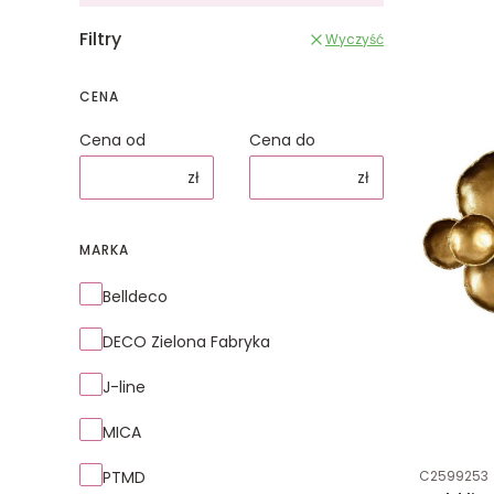
Filtry
Wyczyść
CENA
Cena od
Cena do
zł
zł
MARKA
Marka
Belldeco
DECO Zielona Fabryka
J-line
MICA
Kod produk
PTMD
C2599253