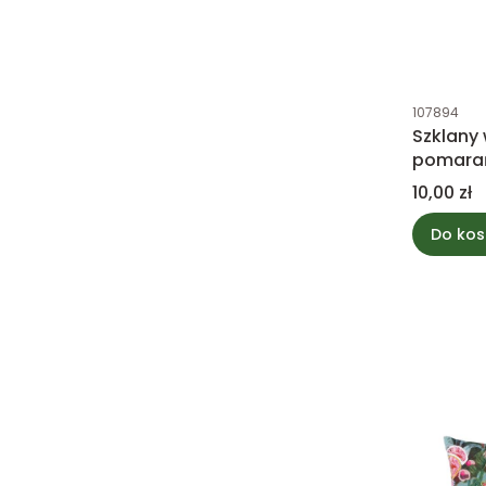
Kod produk
107894
Szklany
pomara
Cena
10,00 zł
Do kos