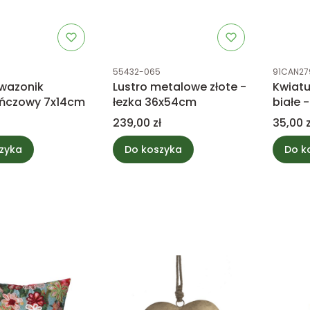
tu
Kod produktu
Kod prod
55432-065
91CAN27
 wazonik
Lustro metalowe złote -
Kwiatu
ńczowy 7x14cm
łezka 36x54cm
białe 
Cena
Cena
239,00 zł
35,00 z
zyka
Do koszyka
Do k