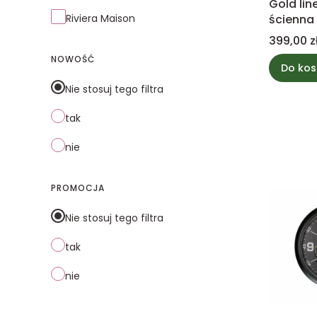
Gold lin
Riviera Maison
ścienna
Cena
399,00 z
NOWOŚĆ
Do kos
Nie stosuj tego filtra
tak
nie
PROMOCJA
Nie stosuj tego filtra
tak
nie