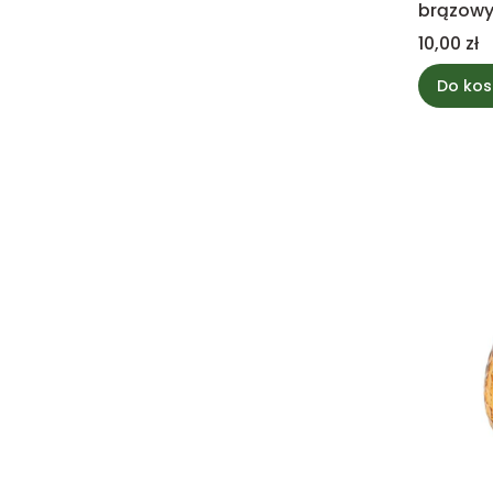
brązowy
Cena
10,00 zł
Do kos