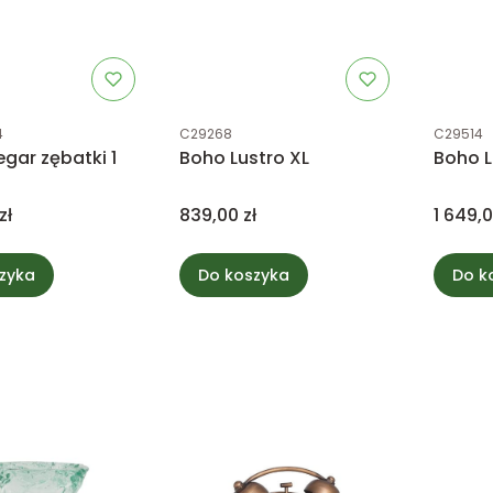
tu
Kod produktu
Kod prod
4
C29268
C29514
egar zębatki 1
Boho Lustro XL
Boho L
Cena
Cena
zł
839,00 zł
1 649,0
zyka
Do koszyka
Do k