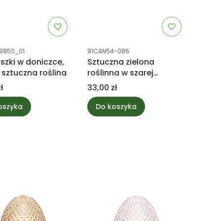
uktu
Kod produktu
9850_01
91CAN54-086
szki w doniczce,
Sztuczna zielona
- sztuczna roślina
roślinna w szarej
doniczce 25cm
Cena
ł
33,00 zł
oszyka
Do koszyka