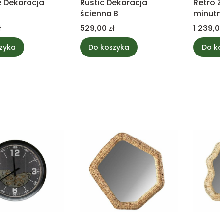
e Dekoracja
Rustic Dekoracja
Retro 
ścienna B
minutn
Cena
Cena
ł
529,00 zł
1 239,0
zyka
Do koszyka
Do k