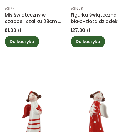
Kod produktu
Kod produktu
531771
531678
Miś świąteczny w
Figurka świąteczna
czapce i szaliku 23cm -
biało-złota dziadek
siedzący
38cm
Cena
Cena
81,00 zł
127,00 zł
Do koszyka
Do koszyka