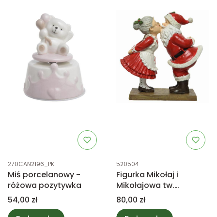
Kod produktu
Kod produktu
270CAN2196_PK
520504
Miś porcelanowy -
Figurka Mikołaj i
różowa pozytywka
Mikołajowa tw.
sztuczne
Cena
Cena
54,00 zł
80,00 zł