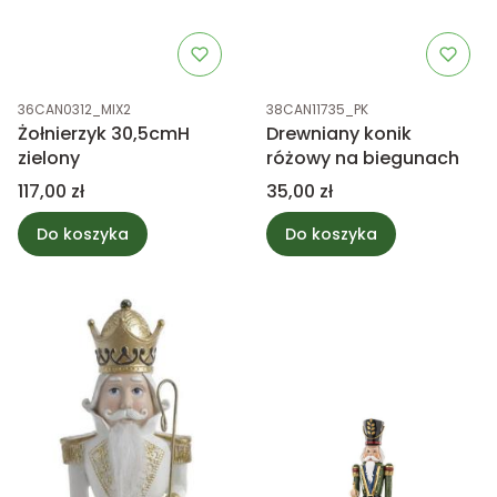
Kod produktu
Kod produktu
36CAN0312_MIX2
38CAN11735_PK
Żołnierzyk 30,5cmH
Drewniany konik
zielony
różowy na biegunach
Cena
Cena
117,00 zł
35,00 zł
Do koszyka
Do koszyka