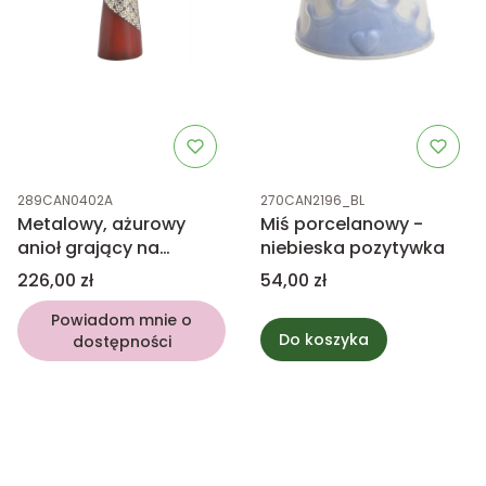
Kod produktu
Kod produktu
289CAN0402A
270CAN2196_BL
Metalowy, ażurowy
Miś porcelanowy -
anioł grający na
niebieska pozytywka
skrzypcach
Cena
Cena
226,00 zł
54,00 zł
Powiadom mnie o
Do koszyka
dostępności