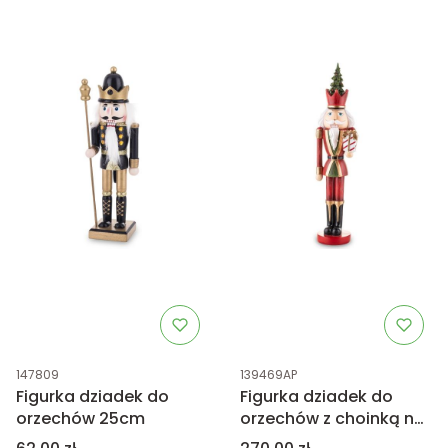
Kod produktu
Kod produktu
147809
139469AP
Figurka dziadek do
Figurka dziadek do
orzechów 25cm
orzechów z choinką na
głowie
Cena
Cena