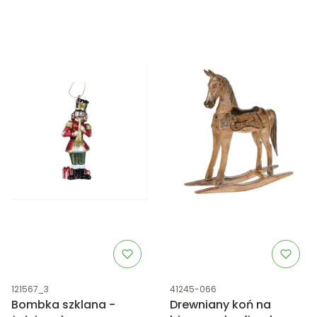
Kod produktu
Kod produktu
121567_3
41245-066
Bombka szklana -
Drewniany koń na