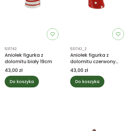
Kod produktu
Kod produktu
531742
531742_2
Aniołek figurka z
Aniołek figurka z
dolomitu biały 19cm
dolomitu czerwony
19cm
Cena
Cena
43,00 zł
43,00 zł
Do koszyka
Do koszyka