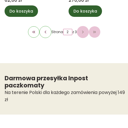
62,00 zł
270,00 zł
Do koszyka
Do koszyka
Strona
z 3
Wróć do pierwszej strony z produktami
Przejdź do ostat
Darmowa przesyłka Inpost
paczkomaty
Na terenie Polski dla każdego zamówienia powyżej 149
zł