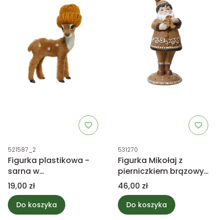
Kod produktu
Kod produktu
521587_2
531270
Figurka plastikowa -
Figurka Mikołaj z
sarna w
pierniczkiem brązowy
pomarańczowej
15cm
Cena
Cena
19,00 zł
46,00 zł
czapce
Do koszyka
Do koszyka