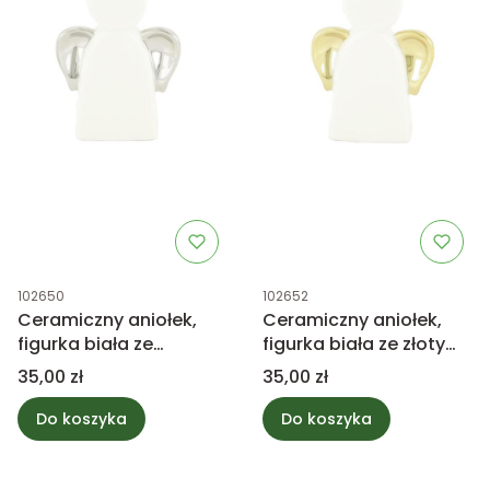
Kod produktu
Kod produktu
102650
102652
Ceramiczny aniołek,
Ceramiczny aniołek,
figurka biała ze
figurka biała ze złotymi
srebrnymi skrzydłami
skrzydłami 11.5cm
Cena
Cena
35,00 zł
35,00 zł
11.5cm
Do koszyka
Do koszyka