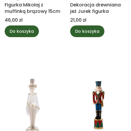
Figurka Mikołaj z
Dekoracja drewniana
muffinką brązowy 15cm
jeż Jurek figurka
Cena
Cena
46,00 zł
21,00 zł
Do koszyka
Do koszyka