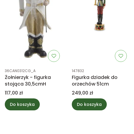
Kod produktu
Kod produktu
36CAN0312CG_A
147832
Żołnierzyk - figurka
Figurka dziadek do
stojąca 30,5cmH
orzechów 51cm
Cena
Cena
117,00 zł
249,00 zł
Do koszyka
Do koszyka