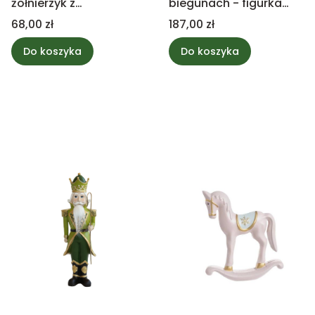
żołnierzyk z
biegunach - figurka
instrumentem
ozdobna 37cm S
Cena
Cena
68,00 zł
187,00 zł
Do koszyka
Do koszyka