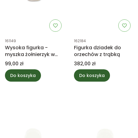
Kod produktu
Kod produktu
161149
162184
Wysoka figurka -
Figurka dziadek do
myszka żołnierzyk w
orzechów z trąbką
białym garniaku 31,5cm
Cena
Cena
99,00 zł
382,00 zł
Do koszyka
Do koszyka