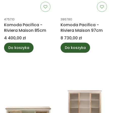
Kod produktu
Kod produktu
475710
386780
Komoda Pacifica -
Komoda Pacifica -
Riviera Maison 85cm
Riviera Maison 97cm
Cena
Cena
4 400,00 zł
8 730,00 zł
Do koszyka
Do koszyka