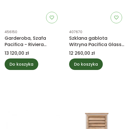
Kod produktu
Kod produktu
456150
407670
Garderoba, Szafa
Szklana gablota
Pacifica - Riviera
Witryna Pacifica Glass
Maison
Cabinet - Riviera
Cena
Cena
13 120,00 zł
12 260,00 zł
Maison
Do koszyka
Do koszyka