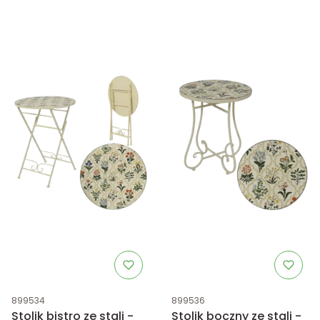
Kod produktu
Kod produktu
899534
899536
Stolik bistro ze stali -
Stolik boczny ze stali -