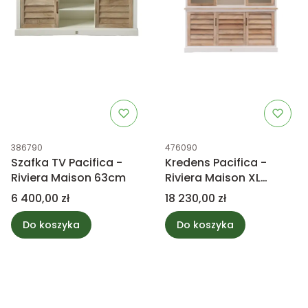
Kod produktu
Kod produktu
386790
476090
Szafka TV Pacifica -
Kredens Pacifica -
Riviera Maison 63cm
Riviera Maison XL
220cm
Cena
Cena
6 400,00 zł
18 230,00 zł
Do koszyka
Do koszyka