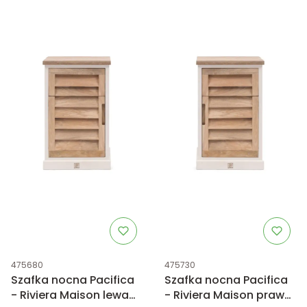
Kod produktu
Kod produktu
475680
475730
Szafka nocna Pacifica
Szafka nocna Pacifica
- Riviera Maison lewa
- Riviera Maison prawa