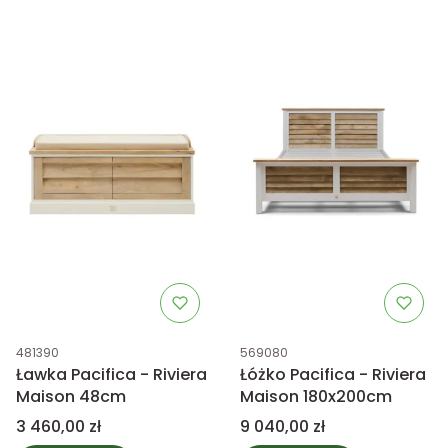
Kod produktu
Kod produktu
481390
569080
Ławka Pacifica - Riviera
Łóżko Pacifica - Riviera
Maison 48cm
Maison 180x200cm
Cena
Cena
3 460,00 zł
9 040,00 zł