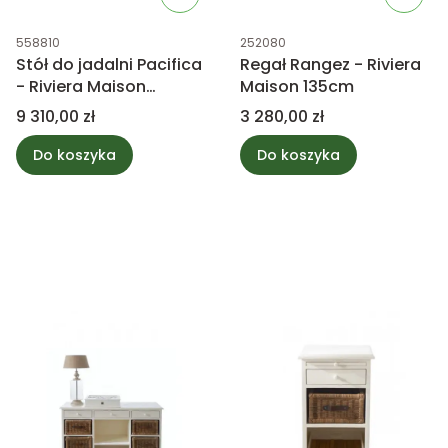
Kod produktu
Kod produktu
558810
252080
Stół do jadalni Pacifica
Regał Rangez - Riviera
- Riviera Maison
Maison 135cm
310/265/220x100cm
Cena
Cena
9 310,00 zł
3 280,00 zł
Do koszyka
Do koszyka