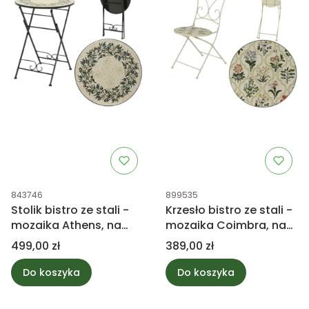
Kod produktu
Kod produktu
843746
899535
Stolik bistro ze stali -
Krzesło bistro ze stali -
mozaika Athens, na
mozaika Coimbra, na
zewnątrz
zewnątrz
Cena
Cena
499,00 zł
389,00 zł
Do koszyka
Do koszyka