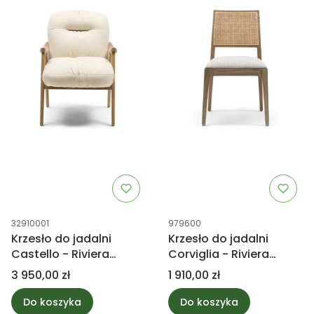
Kod produktu
Kod produktu
32910001
979600
Krzesło do jadalni
Krzesło do jadalni
Castello - Riviera
Corviglia - Riviera
Maison
Maison
Cena
Cena
3 950,00 zł
1 910,00 zł
Do koszyka
Do koszyka