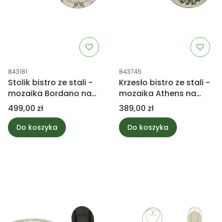
Kod produktu
Kod produktu
843181
843745
Stolik bistro ze stali -
Krzesło bistro ze stali -
mozaika Bordano na
mozaika Athens na
zewnątrz
zewnątrz
Cena
Cena
499,00 zł
389,00 zł
Do koszyka
Do koszyka