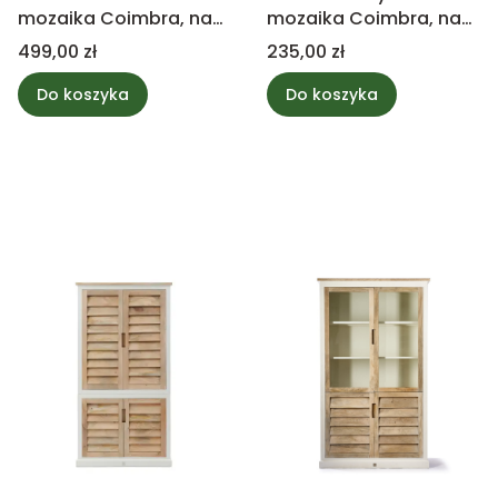
mozaika Coimbra, na
mozaika Coimbra, na
zewnątrz
zewnątrz
Cena
Cena
499,00 zł
235,00 zł
Do koszyka
Do koszyka