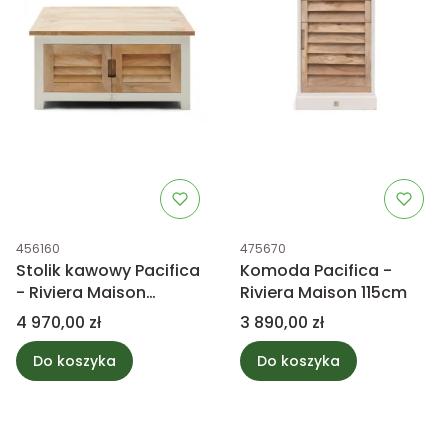
Kod produktu
Kod produktu
456160
475670
Stolik kawowy Pacifica
Komoda Pacifica -
- Riviera Maison
Riviera Maison 115cm
90x90cm
Cena
Cena
4 970,00 zł
3 890,00 zł
Do koszyka
Do koszyka