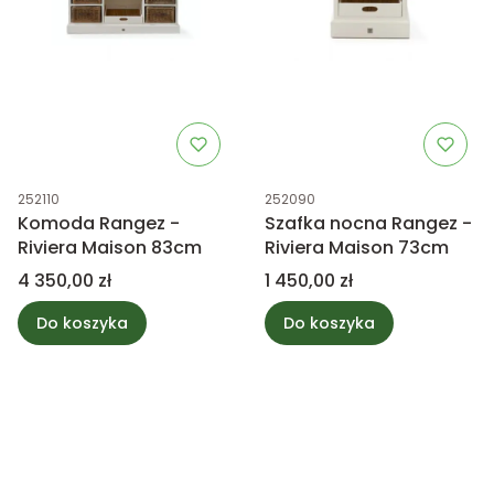
Kod produktu
Kod produktu
252110
252090
Komoda Rangez -
Szafka nocna Rangez -
Riviera Maison 83cm
Riviera Maison 73cm
Cena
Cena
4 350,00 zł
1 450,00 zł
Do koszyka
Do koszyka