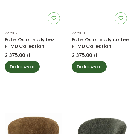
Kod produktu
Kod produktu
727207
727208
Fotel Oslo teddy beż
Fotel Oslo teddy coffee
PTMD Collection
PTMD Collection
Cena
Cena
2 375,00 zł
2 375,00 zł
Do koszyka
Do koszyka