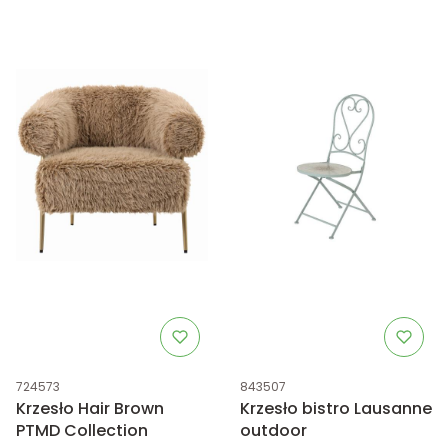
Kod produktu
Kod produktu
724573
843507
Krzesło Hair Brown
Krzesło bistro Lausanne
PTMD Collection
outdoor