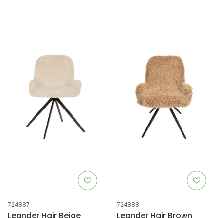
Kod produktu
Kod produktu
724887
724888
Leander Hair Beige
Leander Hair Brown