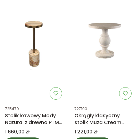
Kod produktu
Kod produktu
725470
727190
Stolik kawowy Mody
Okrągły klasyczny
Natural z drewna PTMD
stolik Muza Cream
Collection
PTMD Collection
Cena
Cena
1 660,00 zł
1 221,00 zł