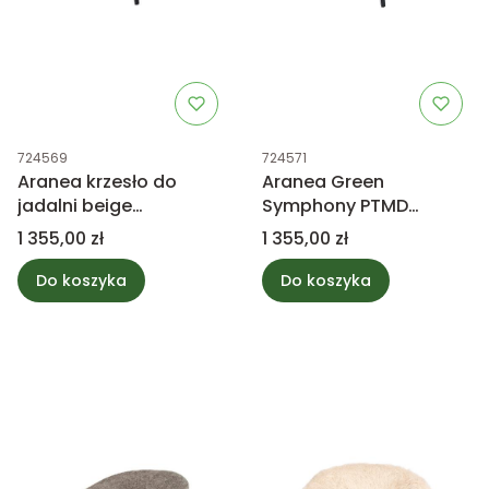
Kod produktu
Kod produktu
724569
724571
Aranea krzesło do
Aranea Green
jadalni beige
Symphony PTMD
Symphony PTMD
Collection
Cena
Cena
1 355,00 zł
1 355,00 zł
Collection
Do koszyka
Do koszyka