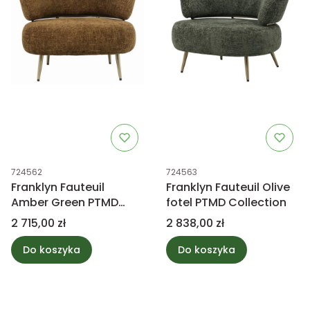
Kod produktu
Kod produktu
724562
724563
Franklyn Fauteuil
Franklyn Fauteuil Olive
Amber Green PTMD
fotel PTMD Collection
Collection
Cena
Cena
2 715,00 zł
2 838,00 zł
Do koszyka
Do koszyka