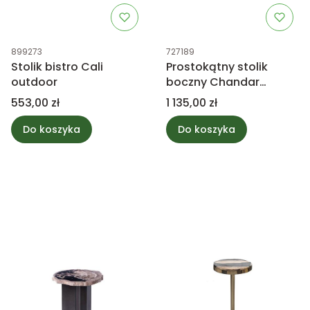
Kod produktu
Kod produktu
899273
727189
Stolik bistro Cali
Prostokątny stolik
outdoor
boczny Chandar
Cream PTMD Collection
Cena
Cena
553,00 zł
1 135,00 zł
Do koszyka
Do koszyka