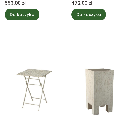
Cena
Cena
553,00 zł
472,00 zł
Do koszyka
Do koszyka