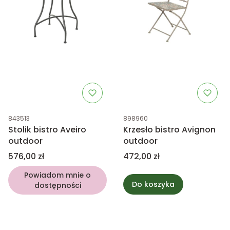
Kod produktu
Kod produktu
843513
898960
Stolik bistro Aveiro
Krzesło bistro Avignon
outdoor
outdoor
Cena
Cena
576,00 zł
472,00 zł
Powiadom mnie o
Do koszyka
dostępności