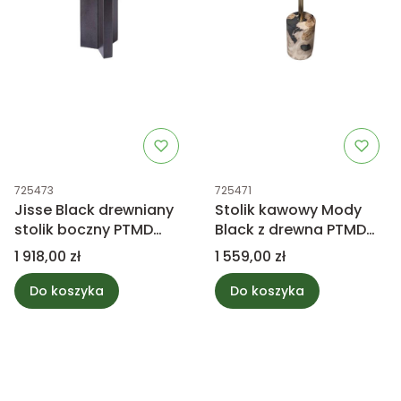
Kod produktu
Kod produktu
725473
725471
Jisse Black drewniany
Stolik kawowy Mody
stolik boczny PTMD
Black z drewna PTMD
Collection
Collection
Cena
Cena
1 918,00 zł
1 559,00 zł
Do koszyka
Do koszyka