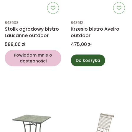
Kod produktu
Kod produktu
843508
843512
Stolik ogrodowy bistro
Krzesło bistro Aveiro
Lausanne outdoor
outdoor
Cena
Cena
588,00 zł
475,00 zł
Powiadom mnie o
Do koszyka
dostępności