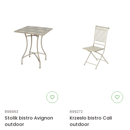
Kod produktu
Kod produktu
898963
899272
Stolik bistro Avignon
Krzesło bistro Cali
outdoor
outdoor