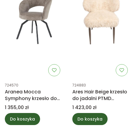
Kod produktu
Kod produktu
724570
724883
Aranea Mocca
Ares Hair Beige krzesło
Symphony krzesło do
do jadalni PTMD
jadalni PTMD Collection
Collection
Cena
Cena
1 355,00 zł
1 423,00 zł
Do koszyka
Do koszyka