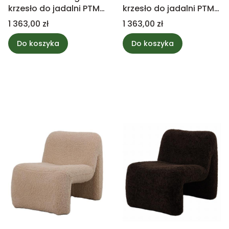
krzesło do jadalni PTMD
krzesło do jadalni PTMD
Collection
Collection
Cena
Cena
1 363,00 zł
1 363,00 zł
Do koszyka
Do koszyka