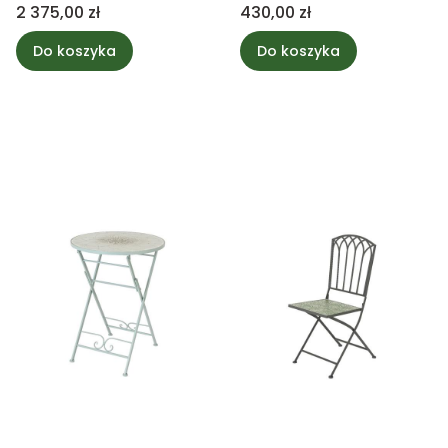
Cena
Cena
2 375,00 zł
430,00 zł
Do koszyka
Do koszyka