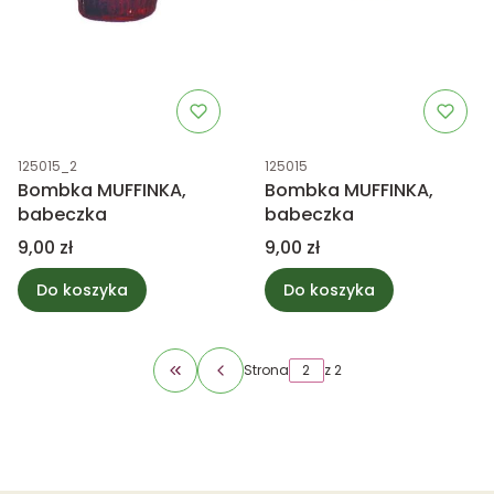
Kod produktu
Kod produktu
125015_2
125015
Bombka MUFFINKA,
Bombka MUFFINKA,
babeczka
babeczka
Cena
Cena
9,00 zł
9,00 zł
Do koszyka
Do koszyka
Strona
z 2
Wróć do pierwszej strony z produktami