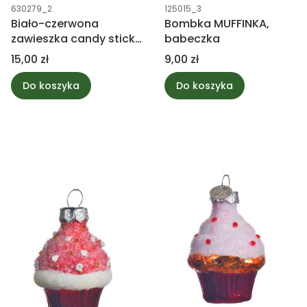
Kod produktu
Kod produktu
630279_2
125015_3
Biało-czerwona
Bombka MUFFINKA,
zawieszka candy sticks
babeczka
kokardka
Cena
Cena
15,00 zł
9,00 zł
Do koszyka
Do koszyka