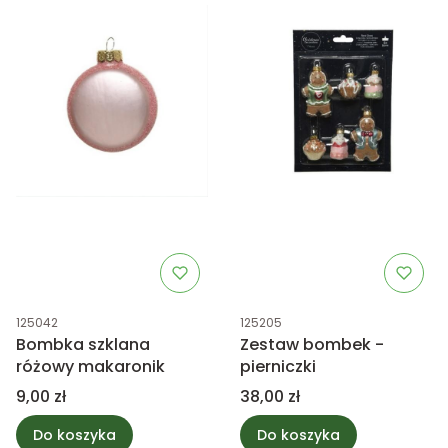
Kod produktu
Kod produktu
125042
125205
Bombka szklana
Zestaw bombek -
różowy makaronik
pierniczki
Cena
Cena
9,00 zł
38,00 zł
Do koszyka
Do koszyka