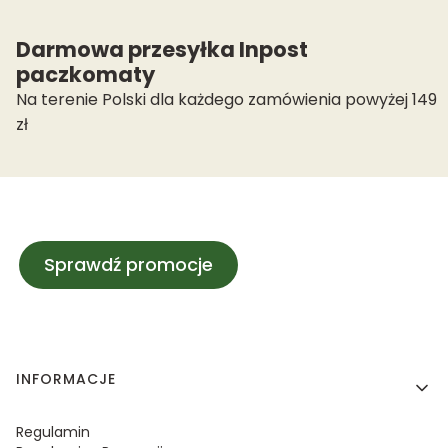
Darmowa przesyłka Inpost
paczkomaty
Na terenie Polski dla każdego zamówienia powyżej 149
zł
Sprawdź promocje
Linki w stopce
INFORMACJE
Regulamin