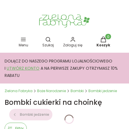
Otwórz wyszukiwarkę
Produkty w kos
Menu
Szukaj
Zaloguj się
Koszyk
DOŁĄCZ DO NASZEGO PROGRAMU LOJALNOŚCIOWEGO
I
UTWÓRZ KONTO
A NA PIERWSZE ZAKUPY OTRZYMASZ 10%
RABATU
Zielona Fabryka
Boże Narodzenie
Bombki
Bombki jedzenie
Bombki cukierki na choinkę
Bombki jedzenie
Filtry