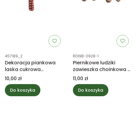
Kod produktu
Kod produktu
457189_2
RD19B-0928-1
Dekoracja piankowa
Piernikowe ludziki
laska cukrowa
zawieszka choinkowa 2
czerwona
sztuki
Cena
Cena
10,00 zł
11,00 zł
Do koszyka
Do koszyka