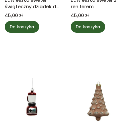
Zawieszka sweter
Zawieszka sweter z
świąteczny dziadek do
reniferem
orzechów
Cena
Cena
45,00 zł
45,00 zł
Do koszyka
Do koszyka