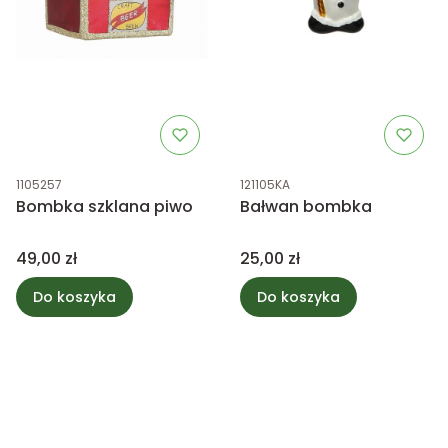
Kod produktu
Kod produktu
1105257
121105KA
Bombka szklana piwo
Bałwan bombka
Cena
Cena
49,00 zł
25,00 zł
Do koszyka
Do koszyka