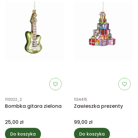
Kod produktu
Kod produktu
1113322_2
1124415
Bombka gitara zielona
Zawieszka prezenty
Cena
Cena
25,00 zł
99,00 zł
Do koszyka
Do koszyka