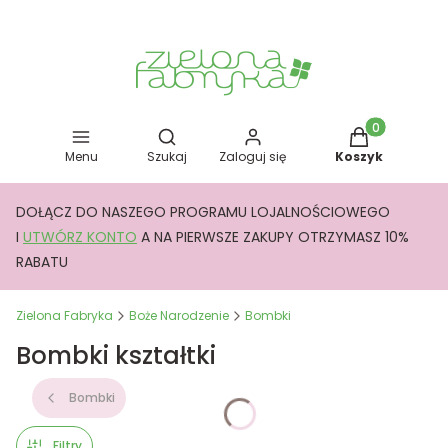
Otwórz wyszukiwarkę
Produkty w kos
Menu
Szukaj
Zaloguj się
Koszyk
DOŁĄCZ DO NASZEGO PROGRAMU LOJALNOŚCIOWEGO
I
UTWÓRZ KONTO
A NA PIERWSZE ZAKUPY OTRZYMASZ 10%
RABATU
Zielona Fabryka
Boże Narodzenie
Bombki
Bombki kształtki
Bombki
Filtry