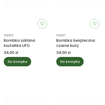
Kod produktu
Kod produktu
1113302
1113251
Bombka szklana
Bombka świąteczna
kształtka UFO
czarne buty
Cena
Cena
34,00 zł
34,00 zł
Do koszyka
Do koszyka