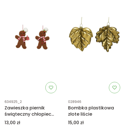
Kod produktu
Kod produktu
634925_2
028946
Zawieszka piernik
Bombka plastikowa
świąteczny chłopiec
złote liście
mix
Cena
Cena
13,00 zł
15,00 zł