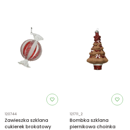
Kod produktu
Kod produktu
120744
121711_2
Zawieszka szklana
Bombka szklana
cukierek brokatowy
piernikowa choinka