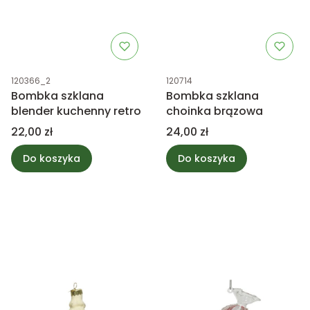
Kod produktu
Kod produktu
120366_2
120714
Bombka szklana
Bombka szklana
blender kuchenny retro
choinka brązowa
Cena
Cena
22,00 zł
24,00 zł
Do koszyka
Do koszyka