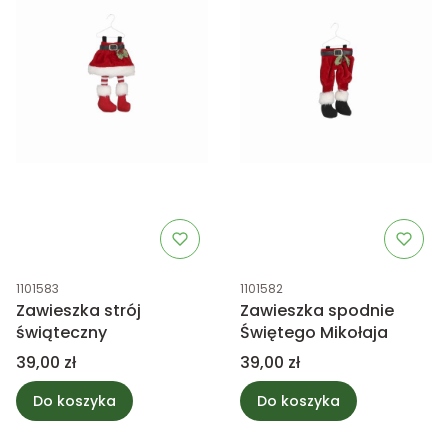
Kod produktu
Kod produktu
1101583
1101582
Zawieszka strój
Zawieszka spodnie
świąteczny
Świętego Mikołaja
Cena
Cena
39,00 zł
39,00 zł
Do koszyka
Do koszyka