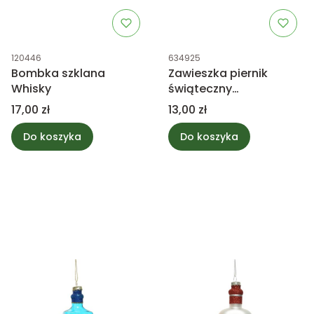
Kod produktu
Kod produktu
120446
634925
Bombka szklana
Zawieszka piernik
Whisky
świąteczny
dziewczynka mix
Cena
Cena
17,00 zł
13,00 zł
Do koszyka
Do koszyka