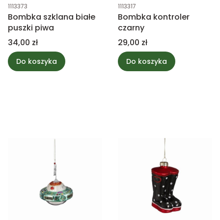
Kod produktu
Kod produktu
1113373
1113317
Bombka szklana białe
Bombka kontroler
puszki piwa
czarny
Cena
Cena
34,00 zł
29,00 zł
Do koszyka
Do koszyka