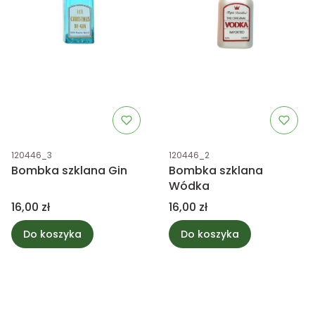
Kod produktu
Kod produktu
120446_3
120446_2
Bombka szklana Gin
Bombka szklana
Wódka
Cena
Cena
16,00 zł
16,00 zł
Do koszyka
Do koszyka