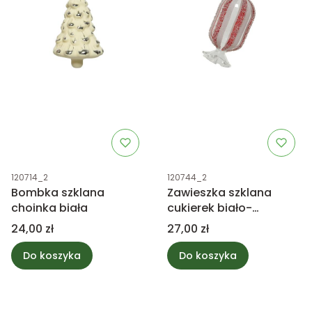
Kod produktu
Kod produktu
120714_2
120744_2
Bombka szklana
Zawieszka szklana
choinka biała
cukierek biało-
czerwony
Cena
Cena
24,00 zł
27,00 zł
Do koszyka
Do koszyka