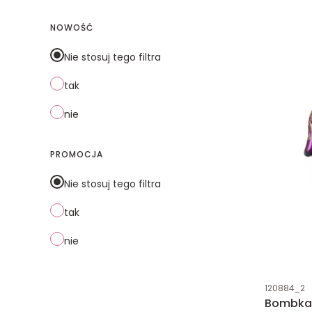
NOWOŚĆ
Nie stosuj tego filtra
tak
nie
PROMOCJA
Nie stosuj tego filtra
tak
nie
Kod produk
120884_2
Bombka 