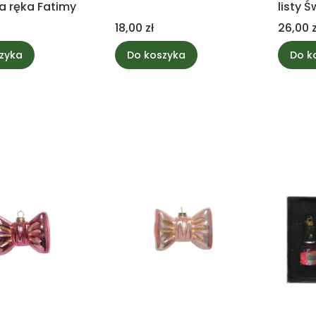
a ręka Fatimy
listy 
Cena
Cena
18,00 zł
26,00 z
zyka
Do koszyka
Do k