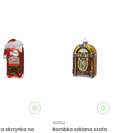
uktu
Kod produktu
120552
a skrzynka na
Bombka szklana szafa