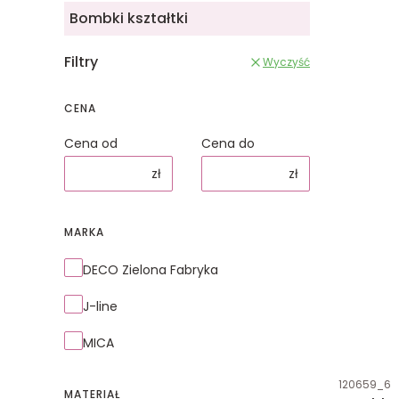
Bombki kształtki
Filtry
Wyczyść
CENA
Cena od
Cena do
zł
zł
MARKA
Marka
DECO Zielona Fabryka
J-line
MICA
Kod produk
120659_6
MATERIAŁ