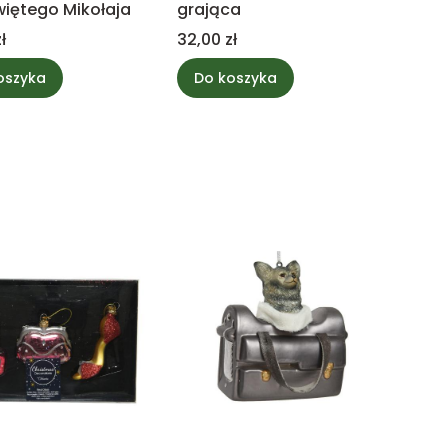
Świętego Mikołaja
grająca
Cena
ł
32,00 zł
oszyka
Do koszyka