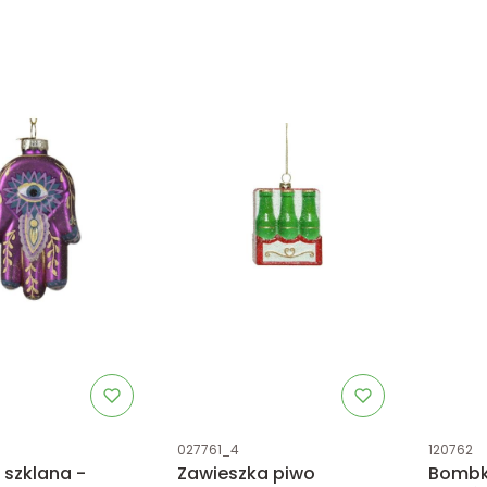
tu
Kod produktu
Kod prod
027761_4
120762
szklana -
Zawieszka piwo
Bombk