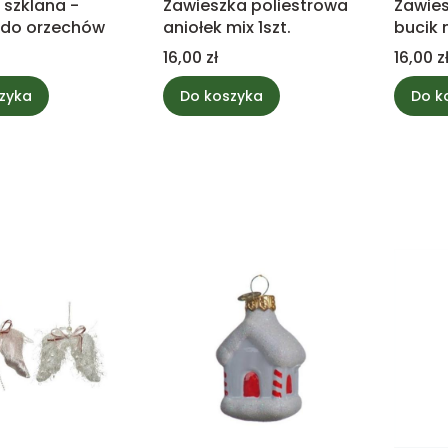
szklana -
Zawieszka poliestrowa
Zawies
 do orzechów
aniołek mix 1szt.
bucik 
1szt.
Cena
Cena
16,00 zł
16,00 z
zyka
Do koszyka
Do k