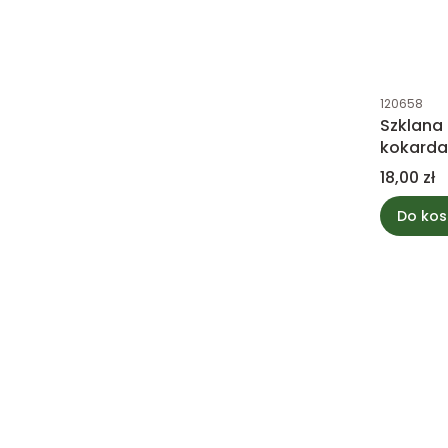
Kod produk
120658
Szklana
kokarda
różowa
Cena
18,00 zł
Do kos