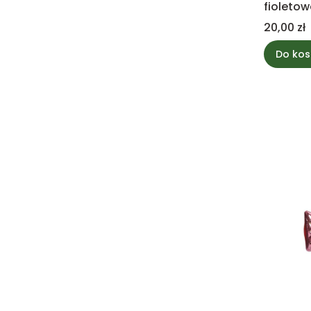
fioletow
Cena
20,00 zł
Do kos