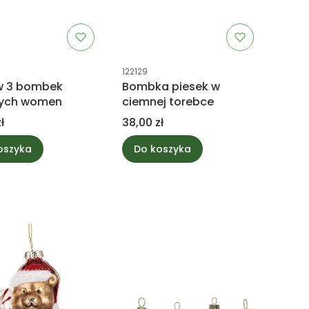
uktu
Kod produktu
122129
w 3 bombek
Bombka piesek w
nych women
ciemnej torebce
Cena
ł
38,00 zł
oszyka
Do koszyka