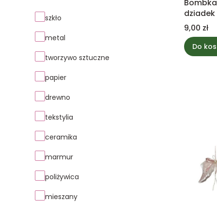
Bombka 
dziadek
Materiał
szkło
Cena
9,00 zł
metal
Do kos
tworzywo sztuczne
papier
drewno
tekstylia
ceramika
marmur
poliżywica
mieszany