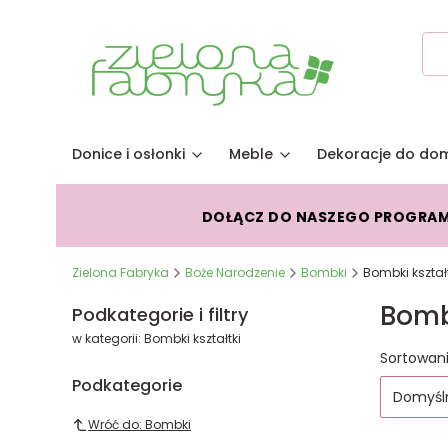
Donice i osłonki
Meble
Dekoracje do do
DOŁĄCZ DO NASZEGO PROGRA
Zielona Fabryka
Boże Narodzenie
Bombki
Bombki kształt
Bomb
Podkategorie i filtry
w kategorii: Bombki kształtki
Lista
Sortowani
Podkategorie
Domyśl
Wróć do: Bombki