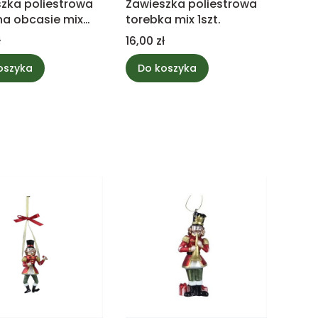
zka poliestrowa
Zawieszka poliestrowa
na obcasie mix
torebka mix 1szt.
Cena
ł
16,00 zł
oszyka
Do koszyka