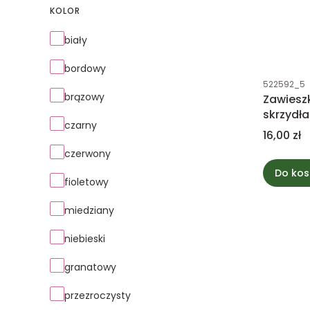
KOLOR
Kolor
biały
bordowy
Kod produk
522592_5
brązowy
Zawiesz
skrzydła
czarny
Cena
16,00 zł
czerwony
Do kos
fioletowy
miedziany
niebieski
granatowy
przezroczysty