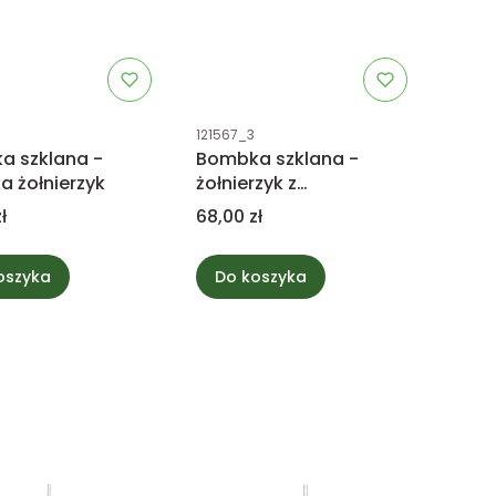
uktu
Kod produktu
121567_3
a szklana -
Bombka szklana -
ka żołnierzyk
żołnierzyk z
instrumentem
Cena
ł
68,00 zł
oszyka
Do koszyka