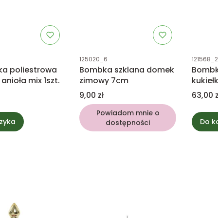
tu
Kod produktu
Kod prod
125020_6
121568_2
ka poliestrowa
Bombka szklana domek
Bombk
 anioła mix 1szt.
zimowy 7cm
kukieł
Cena
Cena
9,00 zł
63,00 z
Powiadom mnie o
zyka
Do k
dostępności