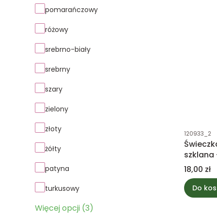
pomarańczowy
różowy
srebrno-biały
srebrny
szary
zielony
złoty
Kod produk
120933_2
Świeczka
żółty
szklana
Cena
patyna
18,00 zł
Do kos
turkusowy
Więcej opcji (3)