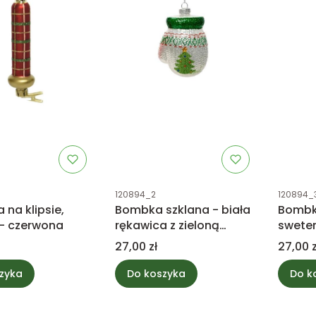
tu
Kod produktu
Kod prod
120894_2
120894_
 na klipsie,
Bombka szklana - biała
Bombka
 - czerwona
rękawica z zieloną
sweter
choinką
Cena
Cena
27,00 zł
27,00 z
zyka
Do koszyka
Do k