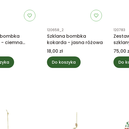
tu
Kod produktu
Kod prod
120658_2
120783
 bombka
Szklana bombka
Zesta
 - ciemna
kokarda - jasna różowa
szkla
Cena
Cena
18,00 zł
75,00 z
zyka
Do koszyka
Do k