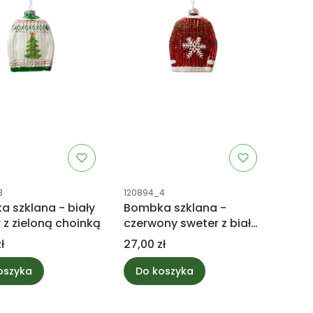
uktu
Kod produktu
3
120894_4
 szklana - biały
Bombka szklana -
 z zieloną choinką
czerwony sweter z białą
śnieżynką
Cena
ł
27,00 zł
oszyka
Do koszyka