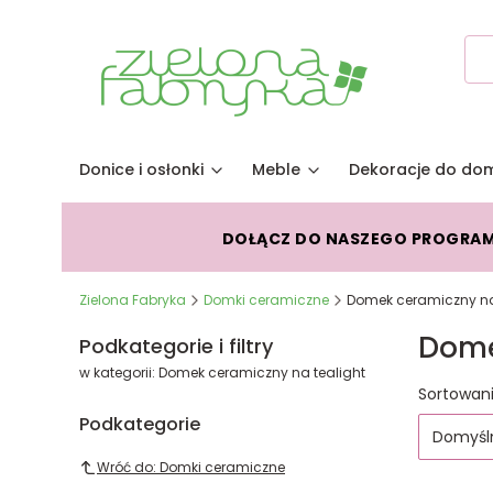
Donice i osłonki
Meble
Dekoracje do do
DOŁĄCZ DO NASZEGO PROGRA
Zielona Fabryka
Domki ceramiczne
Domek ceramiczny na
Dome
Podkategorie i filtry
w kategorii: Domek ceramiczny na tealight
Lista
Sortowani
Podkategorie
Domyśl
Wróć do: Domki ceramiczne