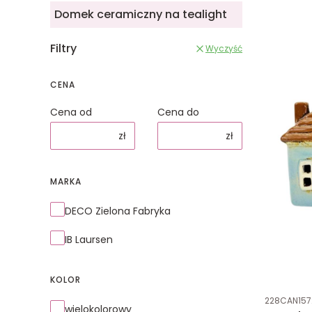
Domek ceramiczny na tealight
Filtry
Wyczyść
CENA
Cena od
Cena do
zł
zł
MARKA
Marka
DECO Zielona Fabryka
IB Laursen
KOLOR
Kod produk
228CAN157
Kolor
wielokolorowy