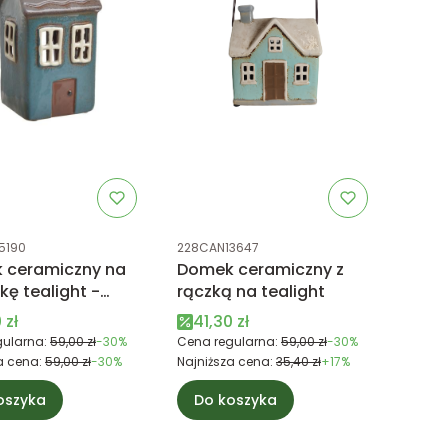
uktu
Kod produktu
5190
228CAN13647
 ceramiczny na
Domek ceramiczny z
kę tealight -
rączką na tealight
i
 promocyjna
Cena promocyjna
 zł
41,30 zł
ularna:
59,00 zł
-30%
Cena regularna:
59,00 zł
-30%
a cena:
59,00 zł
-30%
Najniższa cena:
35,40 zł
+17%
oszyka
Do koszyka