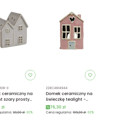
uktu
Kod produktu
108-3
228CAN14944
 ceramiczny na
Domek ceramiczny na
ht szary prosty
świeczkę tealight -
różowy
 promocyjna
Cena promocyjna
 zł
76,30 zł
ularna:
30,00 zł
-30%
Cena regularna:
109,00 zł
-30%