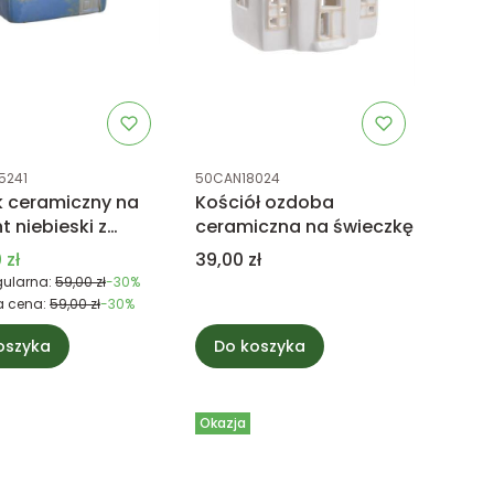
uktu
Kod produktu
5241
50CAN18024
 ceramiczny na
Kościół ozdoba
t niebieski z
ceramiczna na świeczkę
 na dachu
 promocyjna
Cena
 zł
39,00 zł
ularna:
59,00 zł
-30%
a cena:
59,00 zł
-30%
oszyka
Do koszyka
Okazja