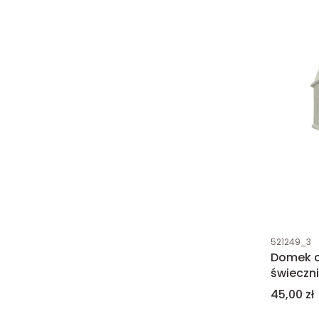
Kod produk
521249_3
Domek c
świeczni
16cm
Cena
45,00 zł