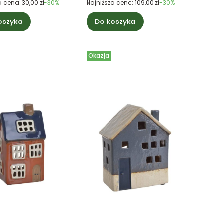
a cena:
30,00 zł
-30%
Najniższa cena:
109,00 zł
-30%
oszyka
Do koszyka
Okazja