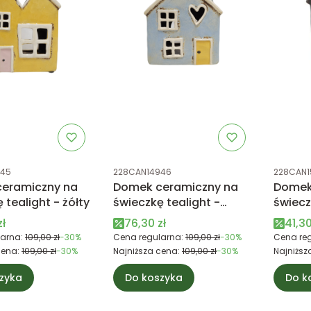
tu
Kod produktu
Kod prod
945
228CAN14946
228CAN1
eramiczny na
Domek ceramiczny na
Domek
 tealight - żółty
świeczkę tealight -
świecz
błękitny
morsk
promocyjna
Cena promocyjna
Cena
zł
76,30 zł
41,30
arna:
109,00 zł
-30%
Cena regularna:
109,00 zł
-30%
Cena reg
cena:
109,00 zł
-30%
Najniższa cena:
109,00 zł
-30%
Najniższ
zyka
Do koszyka
Do k