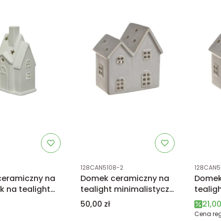
tu
Kod produktu
Kod prod
128CAN5108-2
128CAN5
eramiczny na
Domek ceramiczny na
Domek
k na tealight
tealight minimalistyczny
tealig
14cm
11cm
Cena
Cena
50,00 zł
21,00
Cena reg