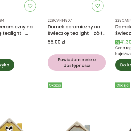
tu
Kod produktu
Kod prod
84
228CAN14907
228CAN1
eramiczny na
Domek ceramiczny na
Domek
 tealight -
świeczkę tealight - żółty
świecz
rowy
z brązowym dachem
czerw
Cena
Cena
55,00 zł
41,30
Cena reg
Najniższ
Powiadom mnie o
zyka
Do k
dostępności
Okazja
Okazja