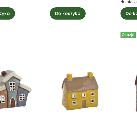
Najniższ
zyka
Do koszyka
Do k
Okazja