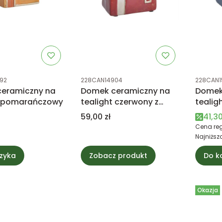
tu
Kod produktu
Kod prod
92
228CAN14904
228CAN1
eramiczny na
Domek ceramiczny na
Domek
t pomarańczowy
tealight czerwony z
tealigh
białym dachem
oknem
Cena
Cena
59,00 zł
41,30
Cena reg
Najniższ
zyka
Zobacz produkt
Do k
Okazja