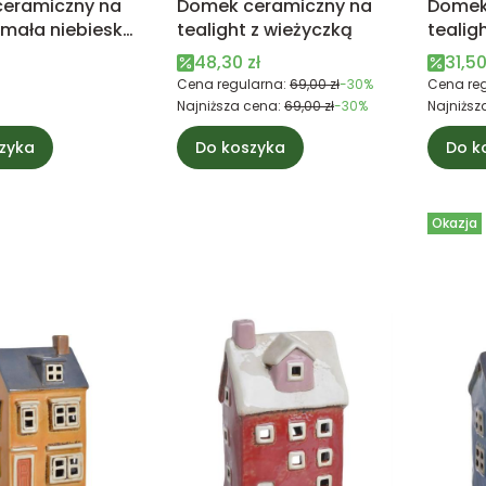
eramiczny na
Domek ceramiczny na
Domek
 mała niebieska
tealight z wieżyczką
tealig
brązo
Cena promocyjna
Cena
48,30 zł
31,50
Cena regularna:
69,00 zł
-30%
Cena reg
Najniższa cena:
69,00 zł
-30%
Najniższ
zyka
Do koszyka
Do k
Okazja