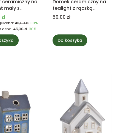
 ceramiczny na
Domek ceramiczny na
ht mały z
tealight z rączką
wym dachem
beżowy
 promocyjna
Cena
 zł
59,00 zł
ularna:
45,00 zł
-30%
a cena:
45,00 zł
-30%
oszyka
Do koszyka