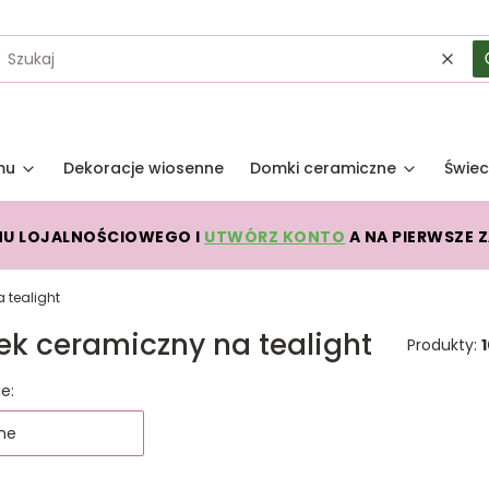
Wycz
mu
Dekoracje wiosenne
Domki ceramiczne
Świec
MU LOJALNOŚCIOWEGO I
UTWÓRZ KONTO
A NA PIERWSZE 
 tealight
k ceramiczny na tealight
Produkty:
 produktów
e:
ne