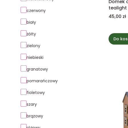
Domek c
tealight
czerwony
chatka
Cena
45,00 zł
biały
żółty
Do kos
zielony
niebieski
granatowy
pomarańczowy
fioletowy
szary
brązowy
różowy