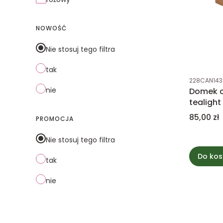
NOWOŚĆ
Nie stosuj tego filtra
tak
Kod produk
228CAN143
nie
Domek c
tealigh
Cena
85,00 zł
PROMOCJA
Nie stosuj tego filtra
Do kos
tak
nie