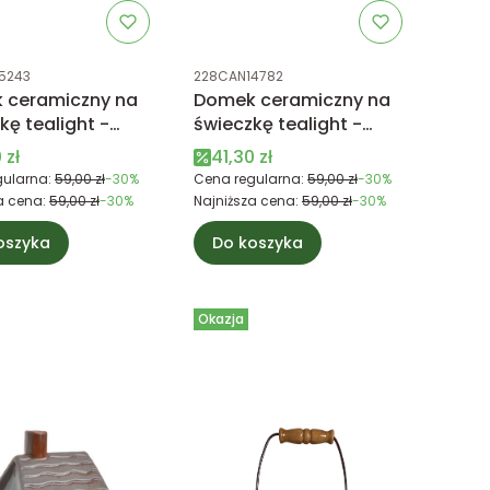
uktu
Kod produktu
5243
228CAN14782
 ceramiczny na
Domek ceramiczny na
kę tealight -
świeczkę tealight -
ono-granatowy
niebieski, granatowy,
 promocyjna
Cena promocyjna
 zł
41,30 zł
biały
ularna:
59,00 zł
-30%
Cena regularna:
59,00 zł
-30%
a cena:
59,00 zł
-30%
Najniższa cena:
59,00 zł
-30%
oszyka
Do koszyka
Okazja