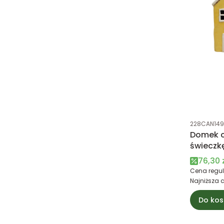
Kod produk
228CAN14
Domek c
świeczkę
Cena 
76,30 
Cena regul
Najniższa 
Do kos