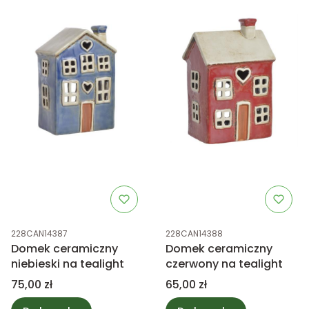
Kod produktu
Kod produktu
228CAN14387
228CAN14388
Domek ceramiczny
Domek ceramiczny
niebieski na tealight
czerwony na tealight
Cena
Cena
75,00 zł
65,00 zł