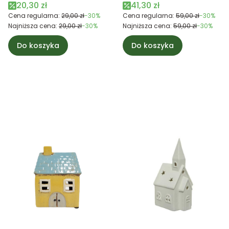
świeczkę
Cena promocyjna
Cena promocyjna
20,30 zł
41,30 zł
Cena regularna:
29,00 zł
-30%
Cena regularna:
59,00 zł
-30%
Najniższa cena:
29,00 zł
-30%
Najniższa cena:
59,00 zł
-30%
Do koszyka
Do koszyka