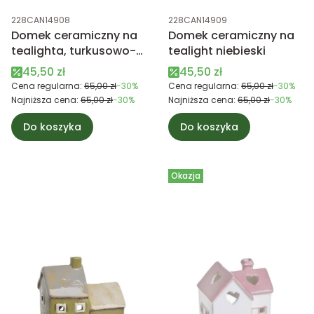
Kod produktu
Kod produktu
228CAN14908
228CAN14909
Domek ceramiczny na
Domek ceramiczny na
tealighta, turkusowo-
tealight niebieski
beżowy
Cena promocyjna
Cena promocyjna
45,50 zł
45,50 zł
Cena regularna:
65,00 zł
-30%
Cena regularna:
65,00 zł
-30%
Najniższa cena:
65,00 zł
-30%
Najniższa cena:
65,00 zł
-30%
Do koszyka
Do koszyka
Okazja