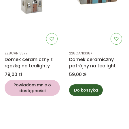
Kod produktu
Kod produktu
228CAN13377
228CAN13387
Domek ceramiczny z
Domek ceramiczny
rączką na tealighty
potrójny na tealight
Cena
Cena
79,00 zł
59,00 zł
Powiadom mnie o
Do koszyka
dostępności