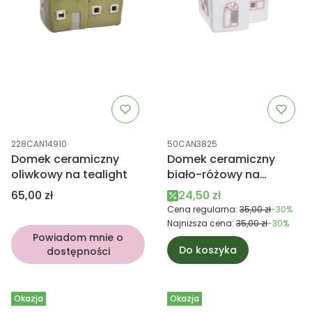
Kod produktu
Kod produktu
228CAN14910
50CAN3825
Domek ceramiczny
Domek ceramiczny
oliwkowy na tealight
biało-różowy na
świeczkę
Cena
Cena promocyjna
65,00 zł
24,50 zł
Cena regularna:
35,00 zł
-30%
Najniższa cena:
35,00 zł
-30%
Powiadom mnie o
Do koszyka
dostępności
Okazja
Okazja