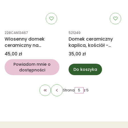
Kod produktu
Kod produktu
228CAN13467
521249
Wiosenny domek
Domek ceramiczny
ceramiczny na
kaplica, kościół -
świeczkę tealight
świecznik na tealight
Cena
Cena
45,00 zł
35,00 zł
16cm
Powiadom mnie o
Do koszyka
dostępności
Strona
z 5
Wróć do pierwszej strony z produktami