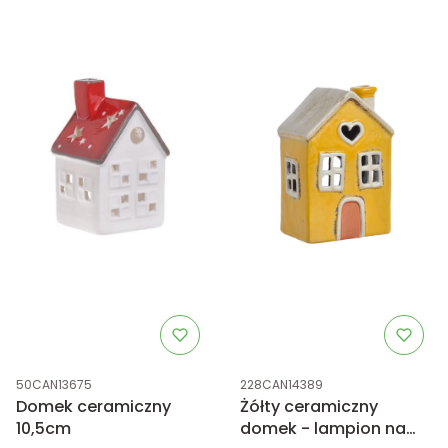
Kod produktu
Kod produktu
50CAN13675
228CAN14389
Domek ceramiczny
Żółty ceramiczny
10,5cm
domek - lampion na