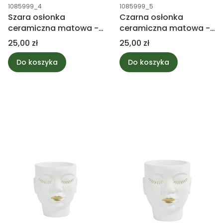
Kod produktu
Kod produktu
1085999_4
1085999_5
Szara osłonka
Czarna osłonka
ceramiczna matowa -
ceramiczna matowa -
Era 12,5x13,5cm
Era 12,5x13,5cm
Cena
Cena
25,00 zł
25,00 zł
Do koszyka
Do koszyka