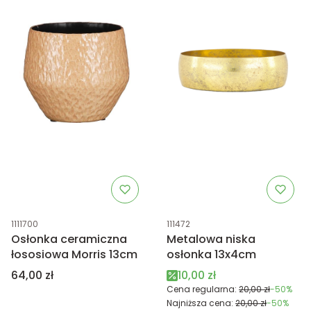
Kod produktu
Kod produktu
1111700
111472
Osłonka ceramiczna
Metalowa niska
łososiowa Morris 13cm
osłonka 13x4cm
Cena
Cena promocyjna
64,00 zł
10,00 zł
Cena regularna:
20,00 zł
-50%
Najniższa cena:
20,00 zł
-50%