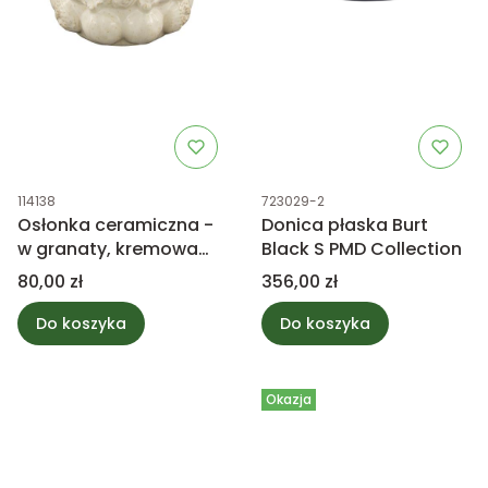
Kod produktu
Kod produktu
114138
723029-2
Osłonka ceramiczna -
Donica płaska Burt
w granaty, kremowa
Black S PMD Collection
15cm
Cena
Cena
80,00 zł
356,00 zł
Do koszyka
Do koszyka
Okazja