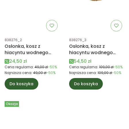
Kod produktu
Kod produktu
838276_2
838276_3
Osłonka, kosz z
Osłonka, kosz z
hiacyntu wodnego
hiacyntu wodnego
mała ciemna brązowa
duża brązowa
Cena promocyjna
Cena promocyjna
24,50 zł
54,50 zł
Cena regularna:
49,00 zł
-50%
Cena regularna:
109,00 zł
-50%
Najniższa cena:
49,00 zł
-50%
Najniższa cena:
109,00 zł
-50%
Do koszyka
Do koszyka
Okazja