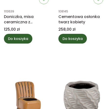
Kod produktu
Kod produktu
1113639
108145
Doniczka, misa
Cementowa osłonka
ceramiczna z
twarz kobiety
podstawkiem
Cena
Cena
125,00 zł
258,00 zł
Do koszyka
Do koszyka