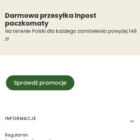
Darmowa przesyłka Inpost
paczkomaty
Na terenie Polski dla każdego zamówienia powyżej 149
zł
Sprawdź promocje
Linki w stopce
INFORMACJE
Regulamin