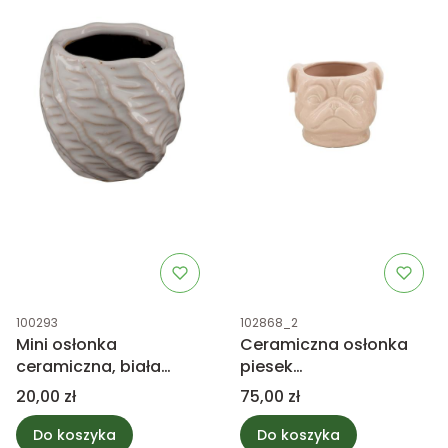
Kod produktu
Kod produktu
100293
102868_2
Mini osłonka
Ceramiczna osłonka
ceramiczna, biała
piesek
ozdobna 7,5cm
kremowy/różowy
Cena
Cena
20,00 zł
75,00 zł
14x11cm
Do koszyka
Do koszyka