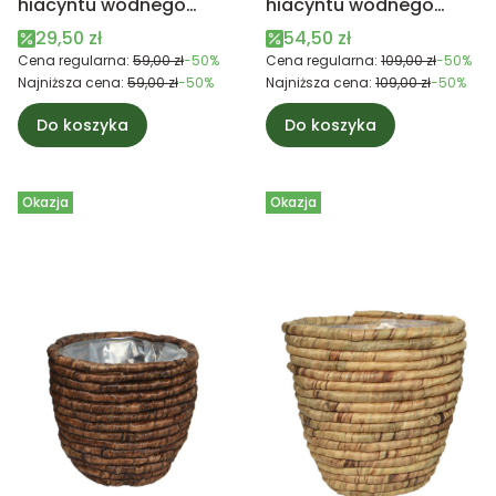
hiacyntu wodnego
hiacyntu wodnego
mała brązowa
duża ciemna brązowa
Cena promocyjna
Cena promocyjna
29,50 zł
54,50 zł
Cena regularna:
59,00 zł
-50%
Cena regularna:
109,00 zł
-50%
Najniższa cena:
59,00 zł
-50%
Najniższa cena:
109,00 zł
-50%
Do koszyka
Do koszyka
Okazja
Okazja