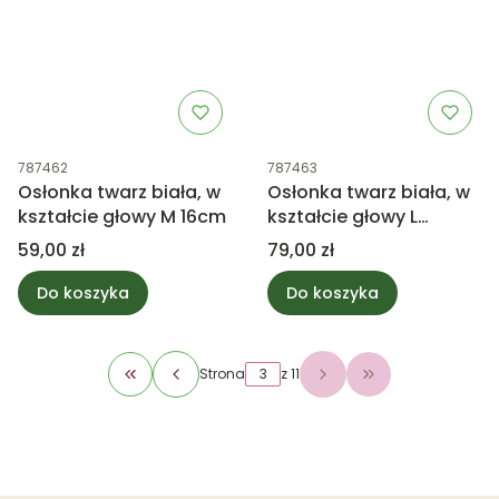
Kod produktu
Kod produktu
787462
787463
Osłonka twarz biała, w
Osłonka twarz biała, w
kształcie głowy M 16cm
kształcie głowy L
18,5cm
Cena
Cena
59,00 zł
79,00 zł
Do koszyka
Do koszyka
Strona
z 11
Wróć do pierwszej strony z produktami
Przejdź do ostat