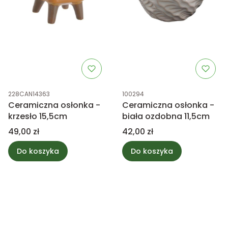
Kod produktu
Kod produktu
228CAN14363
100294
Ceramiczna osłonka -
Ceramiczna osłonka -
krzesło 15,5cm
biała ozdobna 11,5cm
Cena
Cena
49,00 zł
42,00 zł
Do koszyka
Do koszyka