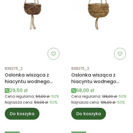
Kod produktu
Kod produktu
838275_2
838275_3
Osłonka wisząca z
Osłonka wisząca z
hiacyntu wodnego
hiacyntu wodnego
mała ciemna brązowa
duża brązowa
Cena promocyjna
Cena promocyjna
29,50 zł
68,00 zł
Cena regularna:
59,00 zł
-50%
Cena regularna:
136,00 zł
-50%
Najniższa cena:
59,00 zł
-50%
Najniższa cena:
136,00 zł
-50%
Do koszyka
Do koszyka