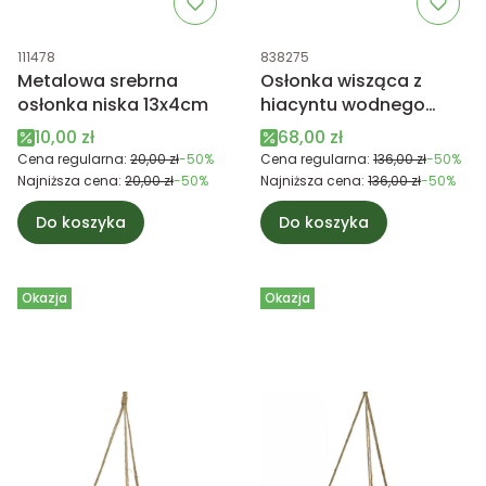
Kod produktu
Kod produktu
111478
838275
Metalowa srebrna
Osłonka wisząca z
osłonka niska 13x4cm
hiacyntu wodnego
duża ciemna brązowa
Cena promocyjna
Cena promocyjna
10,00 zł
68,00 zł
Cena regularna:
20,00 zł
-50%
Cena regularna:
136,00 zł
-50%
Najniższa cena:
20,00 zł
-50%
Najniższa cena:
136,00 zł
-50%
Do koszyka
Do koszyka
Okazja
Okazja