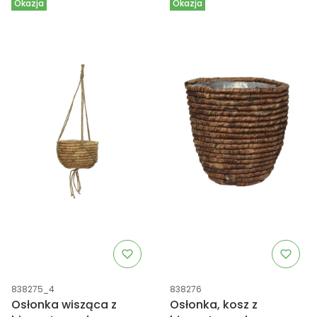
Okazja
Okazja
Kod produktu
Kod produktu
838275_4
838276
Osłonka wisząca z
Osłonka, kosz z