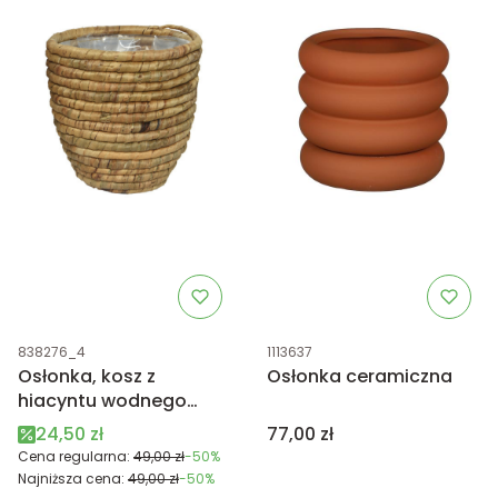
Kod produktu
Kod produktu
838276_4
1113637
Osłonka, kosz z
Osłonka ceramiczna
hiacyntu wodnego
mała brązowa
Cena promocyjna
Cena
24,50 zł
77,00 zł
Cena regularna:
49,00 zł
-50%
Najniższa cena:
49,00 zł
-50%