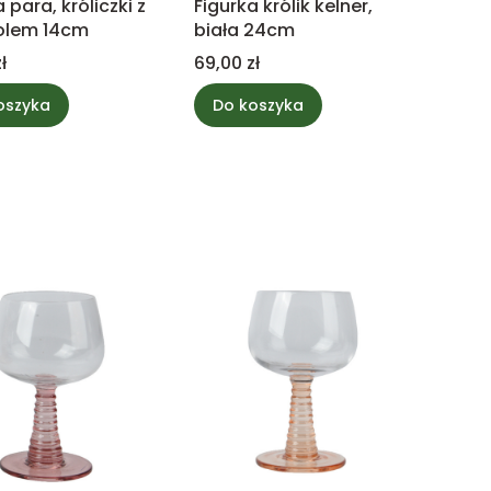
 para, króliczki z
Figurka królik kelner,
olem 14cm
biała 24cm
Cena
ł
69,00 zł
oszyka
Do koszyka