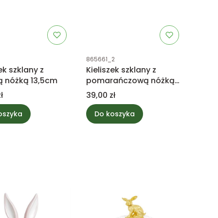
uktu
Kod produktu
865661_2
ek szklany z
Kieliszek szklany z
ą nóżką 13,5cm
pomarańczową nóżką
13,5cm
Cena
ł
39,00 zł
oszyka
Do koszyka