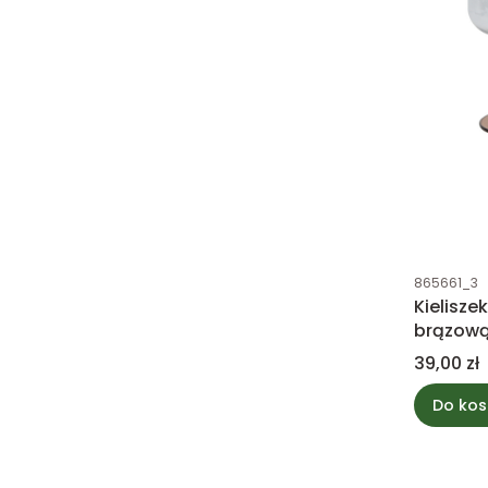
Kod produk
865661_3
Kielisze
brązową
Cena
39,00 zł
Do kos