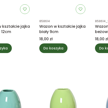
tu
Kod produktu
Kod prod
858614
858614_
kształcie jajka
Wazon w kształcie jajka
Wazon 
 12cm
biały 9cm
beżow
Cena
Cena
18,00 zł
18,00 z
zyka
Do koszyka
Do k