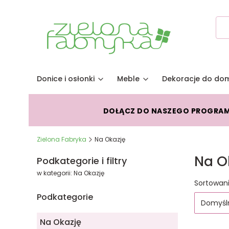
Donice i osłonki
Meble
Dekoracje do do
DOŁĄCZ DO NASZEGO PROGRA
Zielona Fabryka
Na Okazję
Na O
Podkategorie i filtry
w kategorii: Na Okazję
Lista
Sortowani
Podkategorie
Domyśl
Na Okazję