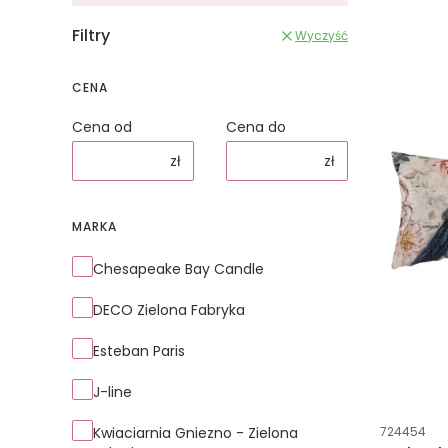
Filtry
Wyczyść
CENA
Cena od
Cena do
zł
zł
MARKA
Marka
Chesapeake Bay Candle
DECO Zielona Fabryka
Esteban Paris
J-line
Kod produk
Kwiaciarnia Gniezno - Zielona
724454