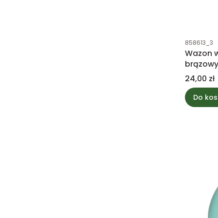
Kod produk
858613_3
Wazon w 
brązowy
Cena
24,00 zł
Do kos