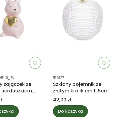
uktu
Kod produktu
B119_PK
156127
 zajączek ze
Szklany pojemnik ze
 serduszkiem
złotym królikiem 11,5cm
Cena
ł
42,00 zł
oszyka
Do koszyka