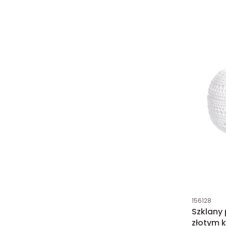
Kod produk
156128
Szklany
złotym k