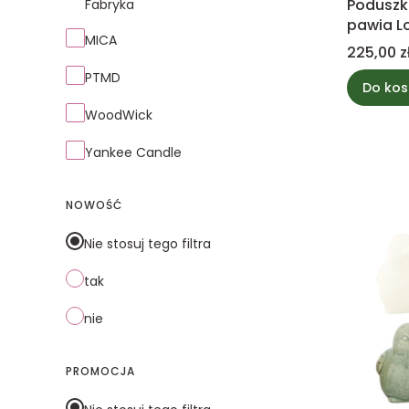
Poduszk
Fabryka
pawia L
MICA
PTMD
Cena
225,00 z
PTMD
Do kos
WoodWick
Yankee Candle
NOWOŚĆ
Nie stosuj tego filtra
tak
nie
PROMOCJA