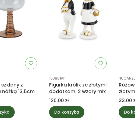
tu
Kod produktu
Kod prod
163881AP
40CAN20
k szklany z
Figurka królik ze złotymi
Różowy
 nóżką 13,5cm
dodatkami 2 wzory mix
złotym
12cm
Cena
Cena
120,00 zł
33,00 z
zyka
Do koszyka
Do k