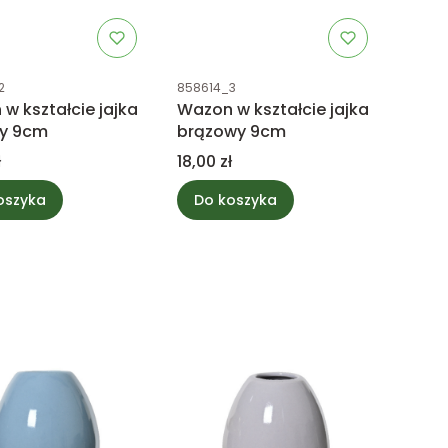
uktu
Kod produktu
2
858614_3
w kształcie jajka
Wazon w kształcie jajka
y 9cm
brązowy 9cm
Cena
ł
18,00 zł
oszyka
Do koszyka