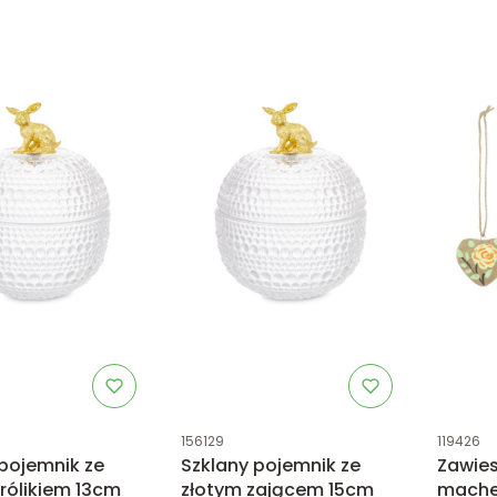
tu
Kod produktu
Kod prod
156129
119426
 pojemnik ze
Szklany pojemnik ze
Zawies
rólikiem 13cm
złotym zającem 15cm
mache