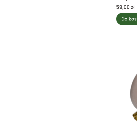
Cena
59,00 zł
Do kos