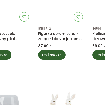
tu
Kod produktu
Kod prod
811867_2
865661
ptaszek,
Figurka ceramiczna -
Kielisz
zny ptak
zając z białym jajkiem
różow
2cm mix 1szt.
14cm
Cena
Cena
37,00 zł
39,00 z
zyka
Do koszyka
Do k