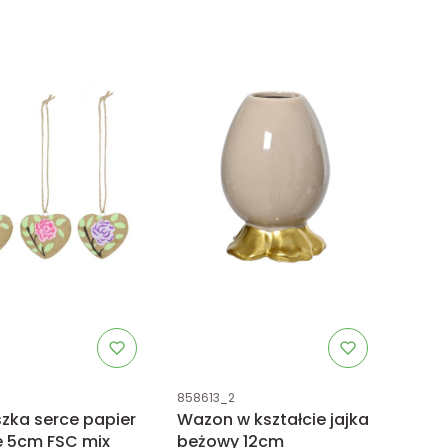
uktu
Kod produktu
858613_2
zka serce papier
Wazon w kształcie jajka
 5cm FSC mix
beżowy 12cm