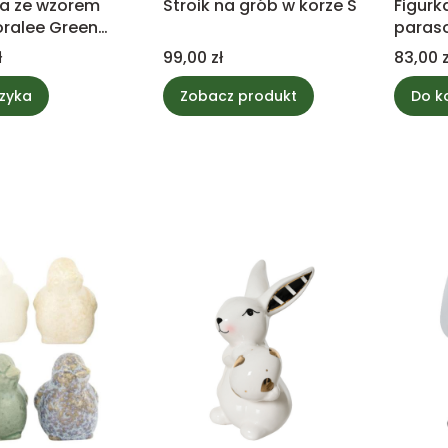
a ze wzorem
Stroik na grób w korze S
Figurka
oralee Green
paras
Cena
Cena
ł
99,00 zł
83,00 z
zyka
Zobacz produkt
Do k