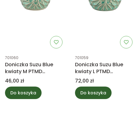
Kod produktu
Kod produktu
701060
701059
Doniczka Suzu Blue
Doniczka Suzu Blue
kwiaty M PTMD
kwiaty L PTMD
Collection
Collection
Cena
Cena
46,00 zł
72,00 zł
Do koszyka
Do koszyka