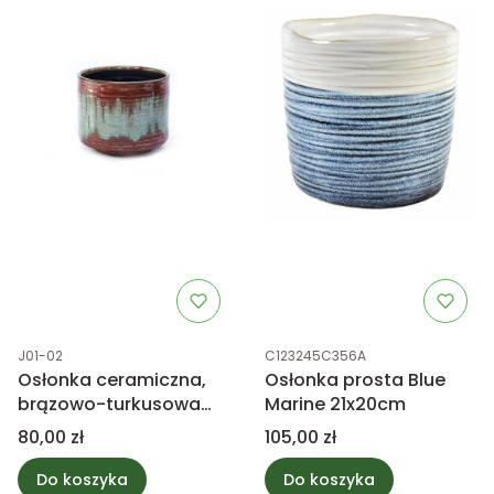
Kod produktu
Kod produktu
J01-02
C123245C356A
Osłonka ceramiczna,
Osłonka prosta Blue
brązowo-turkusowa
Marine 21x20cm
21cm
Cena
Cena
80,00 zł
105,00 zł
Do koszyka
Do koszyka