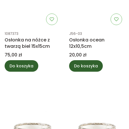
Kod produktu
Kod produktu
1087373
J56-03
Osłonka na nóżce z
Osłonka ocean
twarzą biel 15x15cm
12x10,5cm
Cena
Cena
75,00 zł
20,00 zł
Do koszyka
Do koszyka