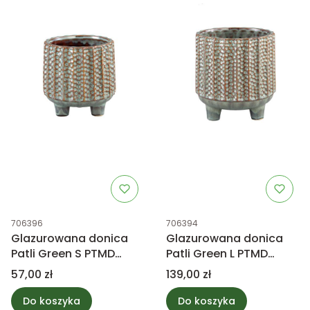
Kod produktu
Kod produktu
706396
706394
Glazurowana donica
Glazurowana donica
Patli Green S PTMD
Patli Green L PTMD
Collection
Collection
Cena
Cena
57,00 zł
139,00 zł
Do koszyka
Do koszyka