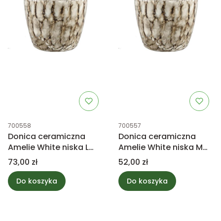
Kod produktu
Kod produktu
700558
700557
Donica ceramiczna
Donica ceramiczna
Amelie White niska L
Amelie White niska M
PTMD Collection
PTMD Collection
Cena
Cena
73,00 zł
52,00 zł
Do koszyka
Do koszyka