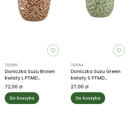
Kod produktu
Kod produktu
701065
701064
Doniczka Suzu Brown
Doniczka Suzu Green
kwiaty L PTMD
kwiaty S PTMD
Collection
Collection
Cena
Cena
72,00 zł
27,00 zł
Do koszyka
Do koszyka