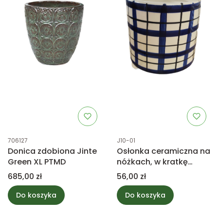
Kod produktu
Kod produktu
706127
J10-01
Donica zdobiona Jinte
Osłonka ceramiczna na
Green XL PTMD
nóżkach, w kratkę
15,5x15cm
Cena
Cena
685,00 zł
56,00 zł
Do koszyka
Do koszyka