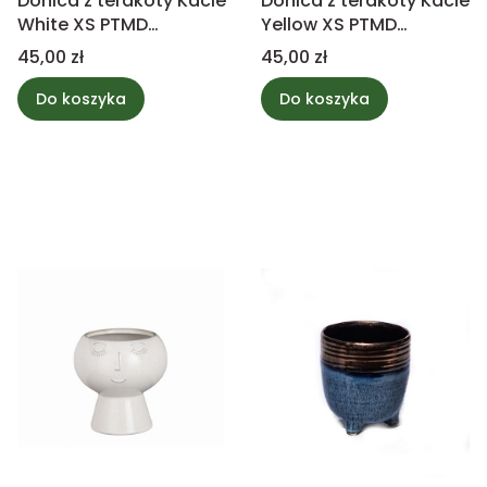
Donica z terakoty Kacie
Donica z terakoty Kacie
White XS PTMD
Yellow XS PTMD
Collection
Collection
Cena
Cena
45,00 zł
45,00 zł
Do koszyka
Do koszyka