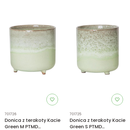
Kod produktu
Kod produktu
701726
701725
Donica z terakoty Kacie
Donica z terakoty Kacie
Green M PTMD
Green S PTMD