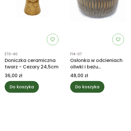
Kod produktu
Kod produktu
E70-40
F14-07
Doniczka ceramiczna
Osłonka w odcieniach
twarz - Cezary 24,5cm
oliwki i beżu
15,5x15,5x17cm
Cena
Cena
36,00 zł
48,00 zł
Do koszyka
Do koszyka