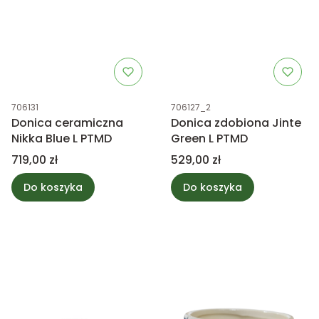
Kod produktu
Kod produktu
706131
706127_2
Donica ceramiczna
Donica zdobiona Jinte
Nikka Blue L PTMD
Green L PTMD
Cena
Cena
719,00 zł
529,00 zł
Do koszyka
Do koszyka