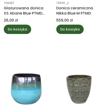
Kod produktu
Kod produktu
706387
706131_2
Glazurowana donica
Donica ceramiczna
XS Abane Blue PTMD
Nikka Blue M PTMD
Collection
Cena
Cena
26,00 zł
559,00 zł
Do koszyka
Do koszyka