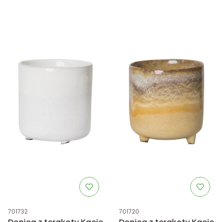
Kod produktu
Kod produktu
701732
701720