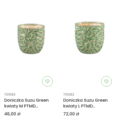
Kod produktu
Kod produktu
701063
701062
Doniczka Suzu Green
Doniczka Suzu Green
kwiaty M PTMD
kwiaty L PTMD
Collection
Collection
Cena
Cena
46,00 zł
72,00 zł