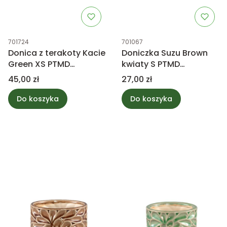
Kod produktu
Kod produktu
701724
701067
Donica z terakoty Kacie
Doniczka Suzu Brown
Green XS PTMD
kwiaty S PTMD
Collection
Collection
Cena
Cena
45,00 zł
27,00 zł
Do koszyka
Do koszyka