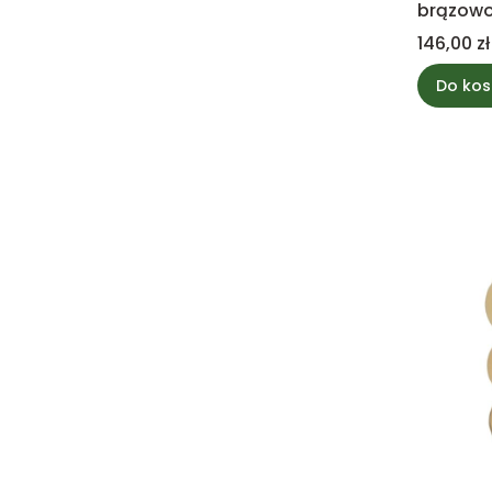
brązowo
Cena
146,00 zł
Do kos