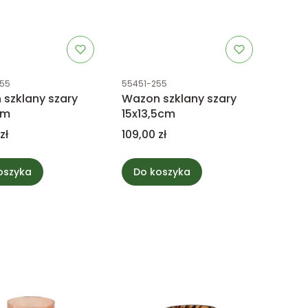
uktu
Kod produktu
55
55451-255
szklany szary
Wazon szklany szary
cm
15x13,5cm
Cena
zł
109,00 zł
oszyka
Do koszyka