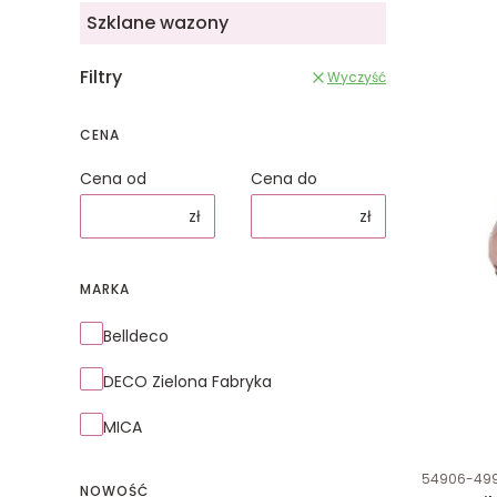
Szklane wazony
Filtry
Wyczyść
CENA
Cena od
Cena do
zł
zł
MARKA
Marka
Belldeco
DECO Zielona Fabryka
MICA
Kod produk
54906-49
NOWOŚĆ