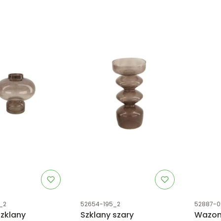
tu
Kod produktu
Kod prod
_2
52654-195_2
52887-0
zklany
Szklany szary
Wazon 