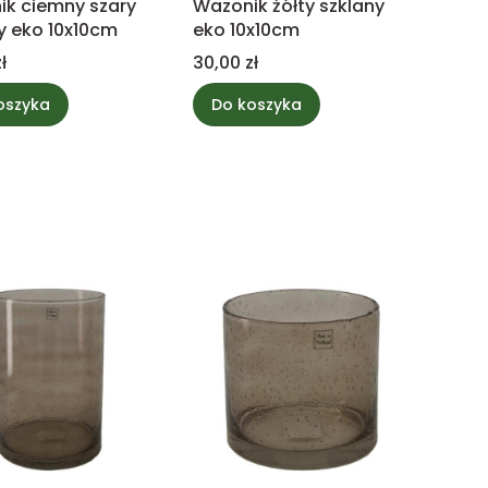
k ciemny szary
Wazonik żółty szklany
y eko 10x10cm
eko 10x10cm
Cena
ł
30,00 zł
oszyka
Do koszyka