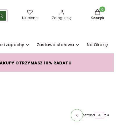
Produkty w koszy
yść
Szukaj
Ulubione
Zaloguj się
Koszyk
e i zapachy
Zastawa stołowa
Na Okazję
Pro
ZAKUPY OTRZYMASZ 10% RABATU
Strona
z 4
Poprzednie produkty