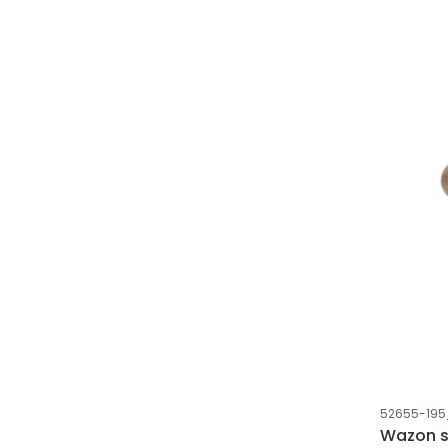
Kod produk
52655-195
Wazon s