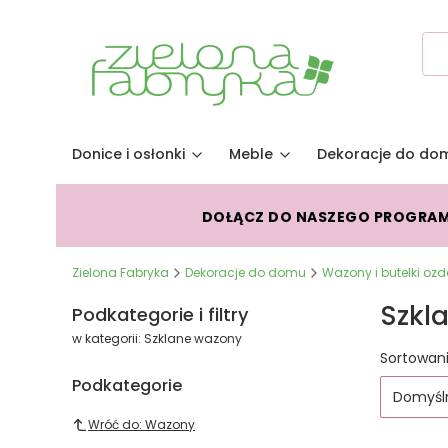
Donice i osłonki
Meble
Dekoracje do do
DOŁĄCZ DO NASZEGO PROGRA
Zielona Fabryka
Dekoracje do domu
Wazony i butelki oz
Szkl
Podkategorie i filtry
w kategorii: Szklane wazony
Lista
Sortowani
Podkategorie
Domyśl
Wróć do: Wazony