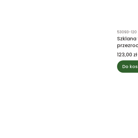
Kod produk
53093-120
Szklana
przezro
karmel
Cena
123,00 zł
Do kos