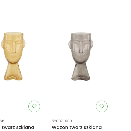
uktu
Kod produktu
66
52887-080
twarz szklana
Wazon twarz szklana