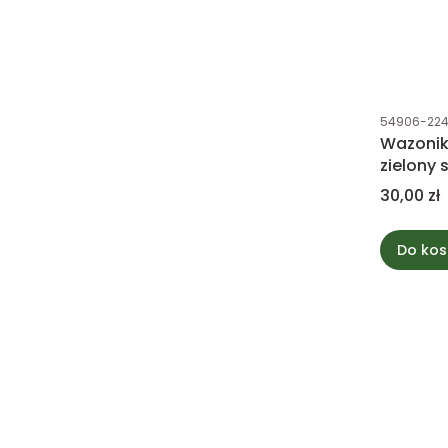
Kod produk
54906-22
Wazonik
zielony 
10x10cm
Cena
30,00 zł
Do kos