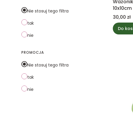
Wazonik
10x10cm
Nie stosuj tego filtra
Cena
30,00 zł
tak
Do kos
nie
PROMOCJA
Nie stosuj tego filtra
tak
nie