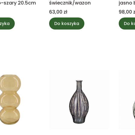
-szary 20.5cm
świecznik/wazon
jasno
Cena
Cena
63,00 zł
98,00 z
zyka
Do koszyka
Do k