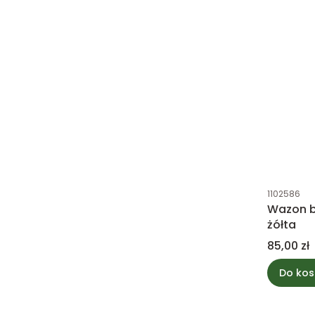
Kod produk
1102586
Wazon b
żółta
Cena
85,00 zł
Do kos