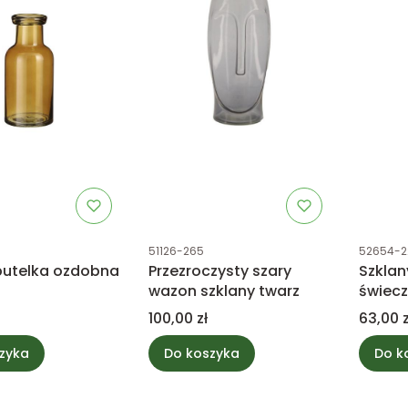
tu
Kod produktu
Kod prod
51126-265
52654-2
utelka ozdobna
Przezroczysty szary
Szklan
wazon szklany twarz
świec
Cena
Cena
100,00 zł
63,00 z
zyka
Do koszyka
Do k