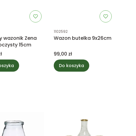
uktu
Kod produktu
1102592
y wazonik Zena
Wazon butelka 9x26cm
oczysty 15cm
Cena
ł
99,00 zł
oszyka
Do koszyka