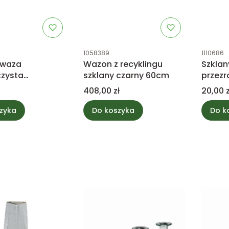
tu
Kod produktu
Kod prod
1058389
1110686
 waza
Wazon z recyklingu
Szklan
czysta
szklany czarny 60cm
przezr
owa 38cm
Cena
Cena
408,00 zł
20,00 z
zyka
Do koszyka
Do k