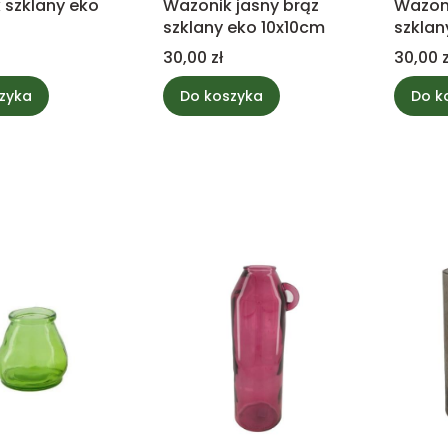
 szklany eko
Wazonik jasny brąz
Wazoni
szklany eko 10x10cm
szklan
Cena
Cena
30,00 zł
30,00 z
zyka
Do koszyka
Do k