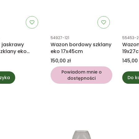
tu
Kod produktu
Kod prod
4
54927-121
55453-2
 jaskrawy
Wazon bordowy szklany
Wazon 
szklany eko
eko 17x45cm
19x27
Cena
Cena
150,00 zł
145,00 
Powiadom mnie o
zyka
Do k
dostępności