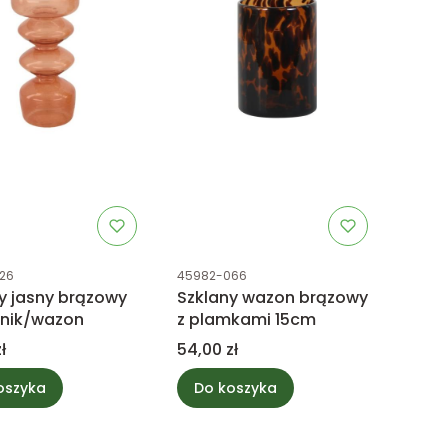
uktu
Kod produktu
26
45982-066
y jasny brązowy
Szklany wazon brązowy
znik/wazon
z plamkami 15cm
Cena
ł
54,00 zł
oszyka
Do koszyka