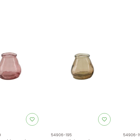
tu
Kod produktu
Kod prod
9
54906-195
54906-1