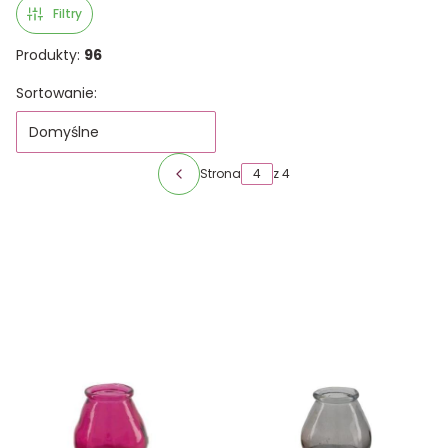
Filtry
Produkty:
96
Lista produktów
Sortowanie:
Domyślne
Strona
z 4
Poprzednie produkty