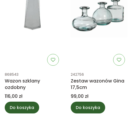
Kod produktu
Kod produktu
868543
242756
Wazon szklany
Zestaw wazonów Gina
ozdobny
17,5cm
Cena
Cena
116,00 zł
99,00 zł
Do koszyka
Do koszyka