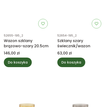
Kod produktu
Kod produktu
52655-195_2
52654-195_2
Wazon szklany
Szklany szary
brązowo-szary 20.5cm
świecznik/wazon
Cena
Cena
146,00 zł
63,00 zł
Do koszyka
Do koszyka