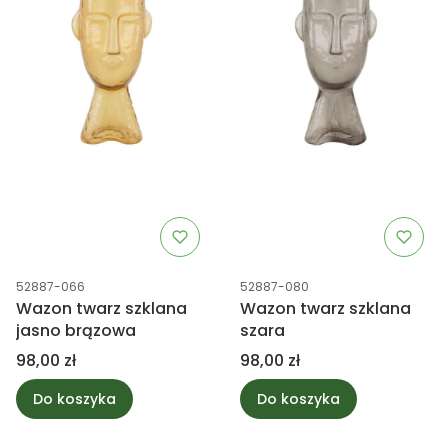
Kod produktu
Kod produktu
52887-066
52887-080
Wazon twarz szklana
Wazon twarz szklana
jasno brązowa
szara
Cena
Cena
98,00 zł
98,00 zł
Do koszyka
Do koszyka