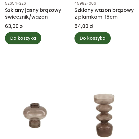
Kod produktu
Kod produktu
52654-226
45982-066
Szklany jasny brązowy
Szklany wazon brązowy
świecznik/wazon
z plamkami 15cm
Cena
Cena
63,00 zł
54,00 zł
Do koszyka
Do koszyka