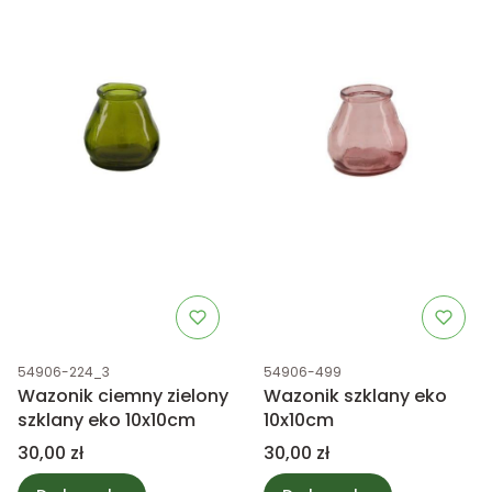
Kod produktu
Kod produktu
54906-224_3
54906-499
Wazonik ciemny zielony
Wazonik szklany eko
szklany eko 10x10cm
10x10cm
Cena
Cena
30,00 zł
30,00 zł