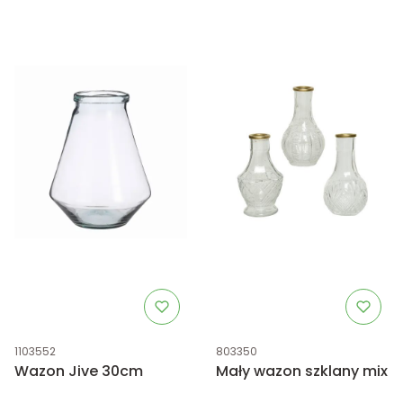
Kod produktu
Kod produktu
1103552
803350
Wazon Jive 30cm
Mały wazon szklany mix