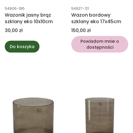
Kod produktu
Kod produktu
54906-195
54927-121
Wazonik jasny brąz
Wazon bordowy
szklany eko 10x10cm
szklany eko 17x45cm
Cena
Cena
30,00 zł
150,00 zł
Powiadom mnie o
Do koszyka
dostępności