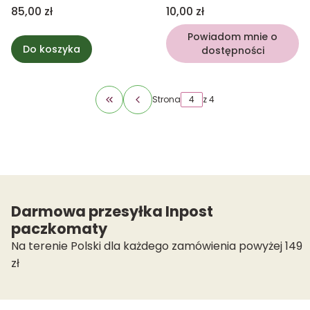
Cena
Cena
85,00 zł
10,00 zł
Powiadom mnie o
Do koszyka
dostępności
Strona
z 4
Wróć do pierwszej strony z produktami
Darmowa przesyłka Inpost
paczkomaty
Na terenie Polski dla każdego zamówienia powyżej 149
zł