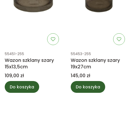
Kod produktu
Kod produktu
55451-255
55453-255
Wazon szklany szary
Wazon szklany szary
15x13,5cm
19x27cm
Cena
Cena
109,00 zł
145,00 zł
Do koszyka
Do koszyka