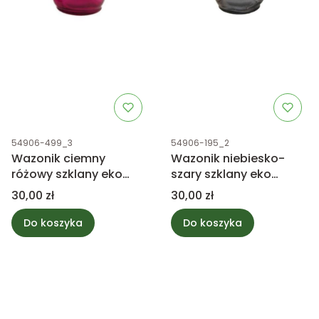
Kod produktu
Kod produktu
54906-499_3
54906-195_2
Wazonik ciemny
Wazonik niebiesko-
różowy szklany eko
szary szklany eko
10x10cm
10x10cm
Cena
Cena
30,00 zł
30,00 zł
Do koszyka
Do koszyka