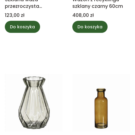
przezroczysta
szklany czarny 60cm
karmelowa 38cm
Cena
Cena
123,00 zł
408,00 zł
Do koszyka
Do koszyka