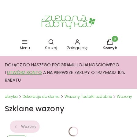
Otwórz wyszukiwarkę
Produkty w kos
Menu
Szukaj
Zaloguj się
Koszyk
DOŁĄCZ DO NASZEGO PROGRAMU LOJALNOŚCIOWEGO
I
UTWÓRZ KONTO
A NA PIERWSZE ZAKUPY OTRZYMASZ 10%
RABATU
a Fabryka
Dekoracje do domu
Wazony i butelki ozdobne
Wazony
Szklane wazony
Wazony