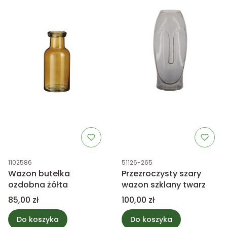
Kod produktu
Kod produktu
1102586
51126-265
Wazon butelka
Przezroczysty szary
ozdobna żółta
wazon szklany twarz
Cena
Cena
85,00 zł
100,00 zł
Do koszyka
Do koszyka