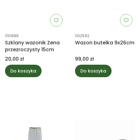
Kod produktu
Kod produktu
1110686
1102592
Szklany wazonik Zena
Wazon butelka 9x26cm
przezroczysty 15cm
Cena
Cena
20,00 zł
99,00 zł
Do koszyka
Do koszyka