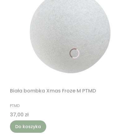
Biała bombka Xmas Froze M PTMD
PRODUCENT
PTMD
Cena
37,00 zł
Do koszyka