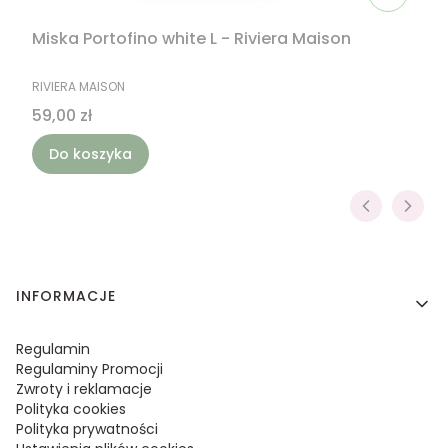
Miska Portofino white L - Riviera Maison
PRODUCENT
RIVIERA MAISON
Cena
59,00 zł
Do koszyka
Linki w stopce
INFORMACJE
Regulamin
Regulaminy Promocji
Zwroty i reklamacje
Polityka cookies
Polityka prywatności