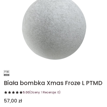
Biała bombka Xmas Froze L PTMD
5.00
(Oceny: 1 Recenzje: 0)
Cena
57,00 zł