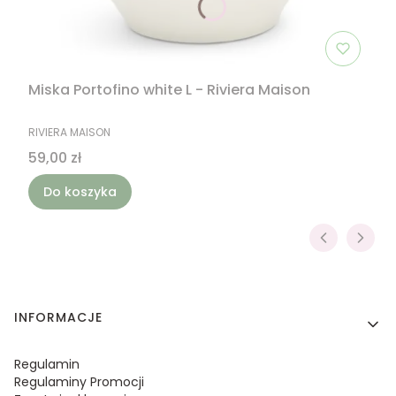
Miska Portofino white L - Riviera Maison
PRODUCENT
RIVIERA MAISON
Cena
59,00 zł
Do koszyka
Linki w stopce
INFORMACJE
Regulamin
Regulaminy Promocji