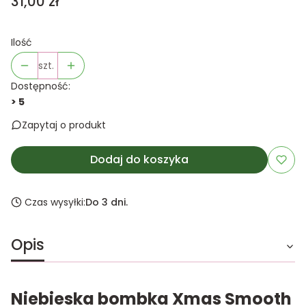
Cena
31,00 zł
Ilość
szt.
Dostępność:
> 5
Zapytaj o produkt
Dodaj do koszyka
Czas wysyłki:
Do 3 dni.
Opis
Niebieska bombka Xmas Smooth