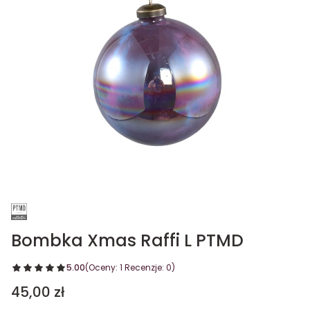
Bombka Xmas Raffi L PTMD
5.00
(Oceny: 1 Recenzje: 0)
Cena
45,00 zł