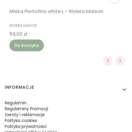
Miska Portofino white L - Riviera Maison
PRODUCENT
RIVIERA MAISON
Cena
59,00 zł
Do koszyka
Linki w stopce
INFORMACJE
Regulamin
Regulaminy Promocji
Zwroty i reklamacje
Polityka cookies
Polityka prywatności