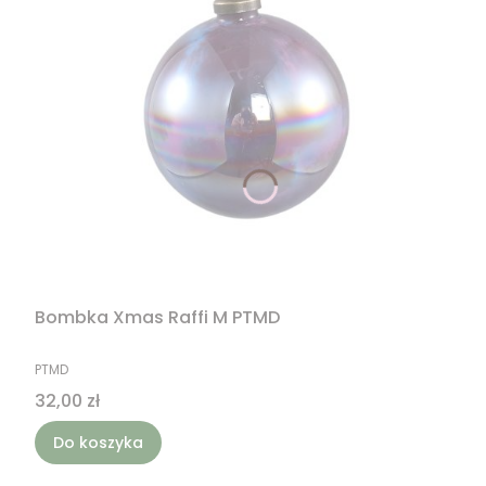
Bombka Xmas Raffi M PTMD
PRODUCENT
PTMD
Cena
32,00 zł
Do koszyka