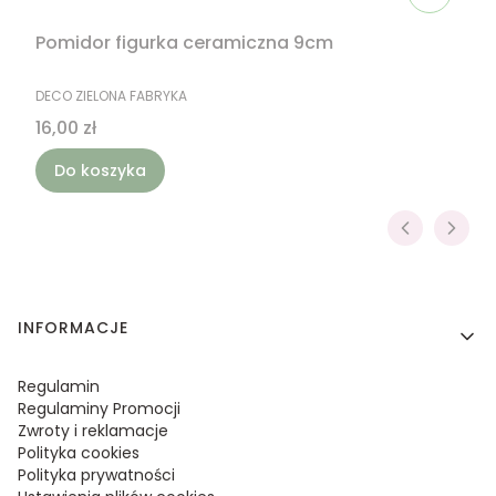
Pomidor figurka ceramiczna 9cm
PRODUCENT
DECO ZIELONA FABRYKA
Cena
16,00 zł
Do koszyka
Linki w stopce
INFORMACJE
Regulamin
Regulaminy Promocji
Zwroty i reklamacje
Polityka cookies
Polityka prywatności