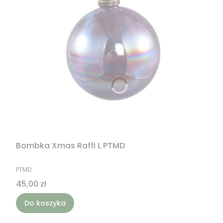
Bombka Xmas Raffi L PTMD
PRODUCENT
PTMD
Cena
45,00 zł
Do koszyka