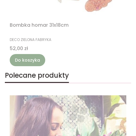
Bombka homar 31x18cm
PRODUCENT
DECO ZIELONA FABRYKA
Cena
52,00 zł
Do koszyka
Polecane produkty