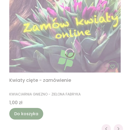
Kwiaty cięte - zamówienie
PRODUCENT
KWIACIARNIA GNIEZNO - ZIELONA FABRYKA
Cena
1,00 zł
Do koszyka