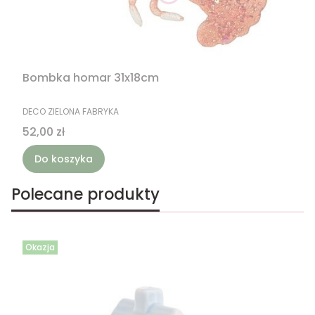
Bombka homar 31x18cm
PRODUCENT
DECO ZIELONA FABRYKA
Cena
52,00 zł
Do koszyka
Polecane produkty
Okazja