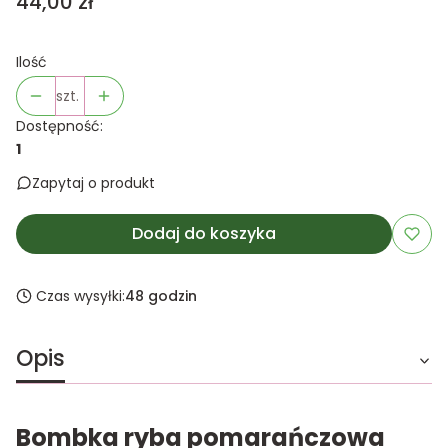
Cena
44,00 zł
Ilość
szt.
Dostępność:
1
Zapytaj o produkt
Dodaj do koszyka
Czas wysyłki:
48 godzin
Opis
Bombka ryba pomarańczowa