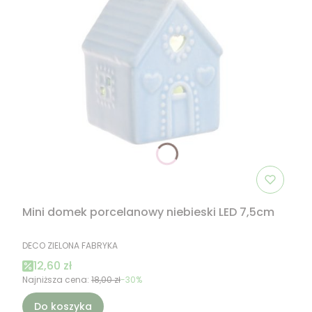
Mini domek porcelanowy niebieski LED 7,5cm
PRODUCENT
DECO ZIELONA FABRYKA
Cena promocyjna
12,60 zł
Najniższa cena:
18,00 zł
-30%
Do koszyka