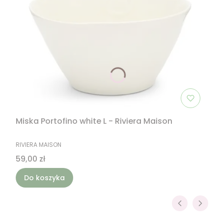
Miska Portofino white L - Riviera Maison
PRODUCENT
RIVIERA MAISON
Cena
59,00 zł
Do koszyka