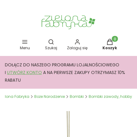
Otwórz wyszukiwarkę
Produkty w kos
Menu
Szukaj
Zaloguj się
Koszyk
DOŁĄCZ DO NASZEGO PROGRAMU LOJALNOŚCIOWEGO
I
UTWÓRZ KONTO
A NA PIERWSZE ZAKUPY OTRZYMASZ 10%
RABATU
Zielona Fabryka
Boże Narodzenie
Bombki
Bombki zawody, hobby