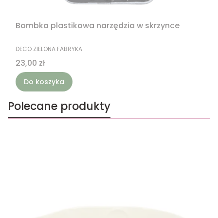
Bombka plastikowa narzędzia w skrzynce
PRODUCENT
DECO ZIELONA FABRYKA
Cena
23,00 zł
Do koszyka
Polecane produkty