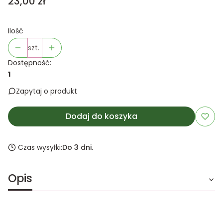
Cena
23,00 zł
Ilość
szt.
Dostępność:
1
Zapytaj o produkt
Dodaj do koszyka
Czas wysyłki:
Do 3 dni.
Opis