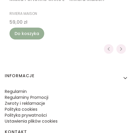
PRODUCENT
RIVIERA MAISON
Cena
59,00 zł
Do koszyka
Linki w stopce
INFORMACJE
Regulamin
Regulaminy Promocji
Zwroty i reklamacje
Polityka cookies
Polityka prywatności
Ustawienia plików cookies
KONTAKT