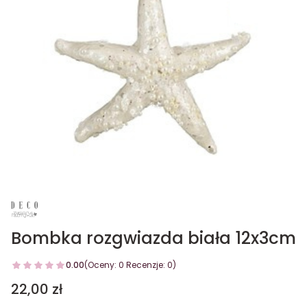
Bombka rozgwiazda biała 12x3cm
0.00
(Oceny: 0 Recenzje: 0)
Cena
22,00 zł