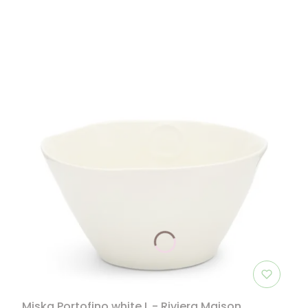
Miska Portofino white L - Riviera Maison