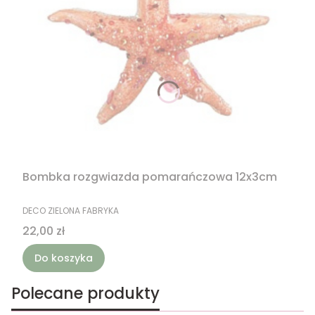
Bombka rozgwiazda pomarańczowa 12x3cm
PRODUCENT
DECO ZIELONA FABRYKA
Cena
22,00 zł
Do koszyka
Polecane produkty