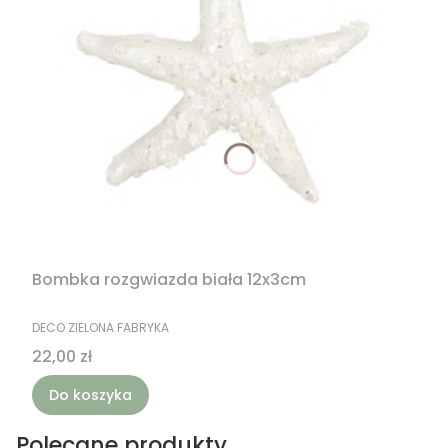
Bombka rozgwiazda biała 12x3cm
PRODUCENT
DECO ZIELONA FABRYKA
Cena
22,00 zł
Do koszyka
Polecane produkty