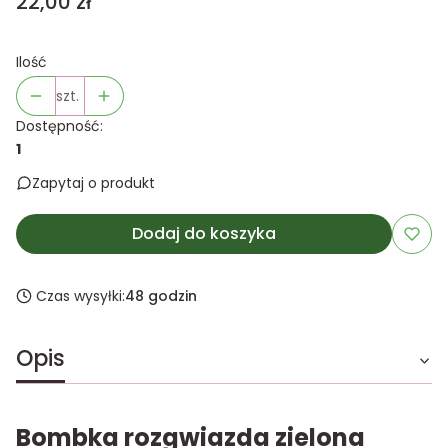
Cena
22,00 zł
Ilość
szt.
Dostępność:
1
Zapytaj o produkt
Dodaj do koszyka
Czas wysyłki:
48 godzin
Opis
Bombka rozgwiazda zielona