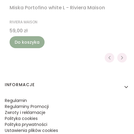
Miska Portofino white L - Riviera Maison
PRODUCENT
RIVIERA MAISON
Cena
59,00 zł
Do koszyka
Linki w stopce
INFORMACJE
Regulamin
Regulaminy Promocji
Zwroty i reklamacje
Polityka cookies
Polityka prywatności
Ustawienia plików cookies