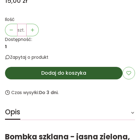
Cena
15,00 zł
Ilość
szt.
Dostępność:
1
Zapytaj o produkt
Dodaj do koszyka
Czas wysyłki:
Do 3 dni.
Opis
Bombka szklana - jasna zielona,