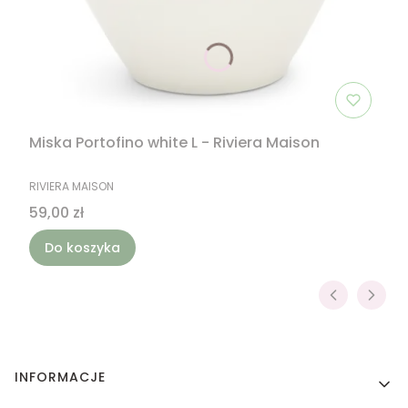
Miska Portofino white L - Riviera Maison
PRODUCENT
RIVIERA MAISON
Cena
59,00 zł
Do koszyka
Linki w stopce
INFORMACJE