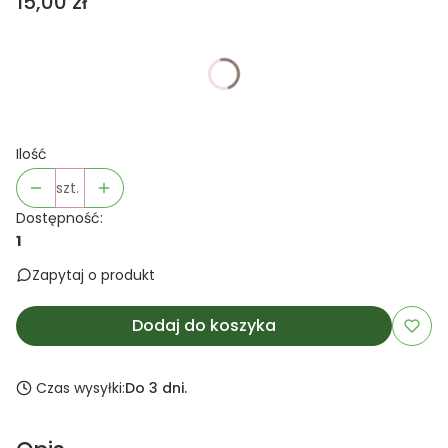
Cena
15,00 zł
Wybierz wariant produktu:
Poszczególne warianty mogą różnić się ceną
Ilość
szt.
Dostępność:
1
Zapytaj o produkt
Dodaj do koszyka
Czas wysyłki:
Do 3 dni.