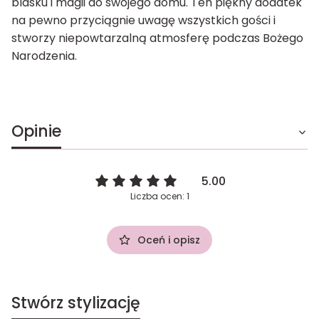
blasku i magii do swojego domu. Ten piękny dodatek
na pewno przyciągnie uwagę wszystkich gości i
stworzy niepowtarzalną atmosferę podczas Bożego
Narodzenia.
Opinie
5.00
Liczba ocen: 1
Oceń i opisz
Stwórz stylizację