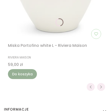
Miska Portofino white L - Riviera Maison
PRODUCENT
RIVIERA MAISON
Cena
59,00 zł
Do koszyka
Linki w stopce
INFORMACJE