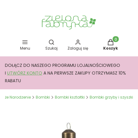
Otwórz wyszukiwarkę
Produkty w kos
Menu
Szukaj
Zaloguj się
Koszyk
DOŁĄCZ DO NASZEGO PROGRAMU LOJALNOŚCIOWEGO
I
UTWÓRZ KONTO
A NA PIERWSZE ZAKUPY OTRZYMASZ 10%
RABATU
Boże Narodzenie
Bombki
Bombki kształtki
Bombki grzyby i szyszki