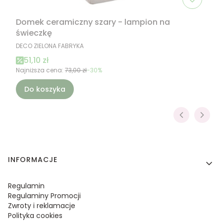
Domek ceramiczny szary - lampion na
świeczkę
PRODUCENT
DECO ZIELONA FABRYKA
Cena promocyjna
51,10 zł
Najniższa cena:
73,00 zł
-30%
Do koszyka
Linki w stopce
INFORMACJE
Regulamin
Regulaminy Promocji
Zwroty i reklamacje
Polityka cookies