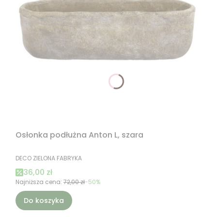
Osłonka podłużna Anton L, szara
PRODUCENT
DECO ZIELONA FABRYKA
Cena promocyjna
36,00 zł
Najniższa cena:
72,00 zł
-50%
Do koszyka