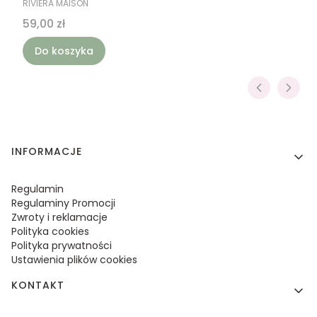
RIVIERA MAISON
Cena
59,00 zł
Do koszyka
Linki w stopce
INFORMACJE
Regulamin
Regulaminy Promocji
Zwroty i reklamacje
Polityka cookies
Polityka prywatności
Ustawienia plików cookies
KONTAKT