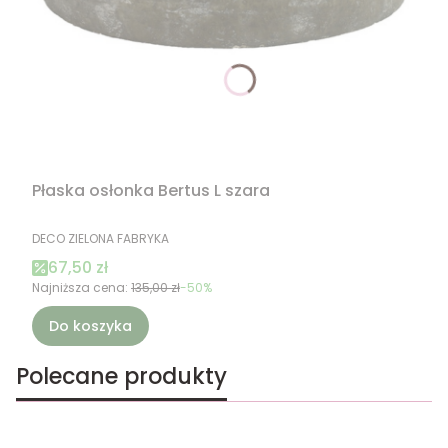
Płaska osłonka Bertus L szara
PRODUCENT
DECO ZIELONA FABRYKA
Cena promocyjna
67,50 zł
Najniższa cena:
135,00 zł
-50%
Do koszyka
Polecane produkty