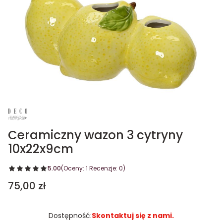
Ceramiczny wazon 3 cytryny
10x22x9cm
5.00
(Oceny: 1 Recenzje: 0)
Cena
75,00 zł
Dostępność:
Skontaktuj się z nami.