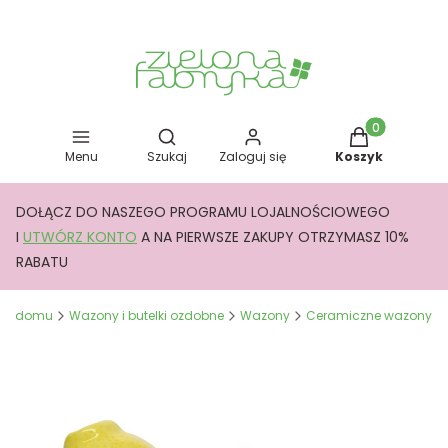
Otwórz wyszukiwarkę
Produkty w kos
Menu
Szukaj
Zaloguj się
Koszyk
DOŁĄCZ DO NASZEGO PROGRAMU LOJALNOŚCIOWEGO
I
UTWÓRZ KONTO
A NA PIERWSZE ZAKUPY OTRZYMASZ 10%
RABATU
 do domu
Wazony i butelki ozdobne
Wazony
Ceramiczne wazony