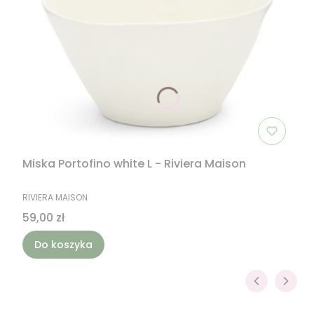
Miska Portofino white L - Riviera Maison
PRODUCENT
RIVIERA MAISON
Cena
59,00 zł
Do koszyka