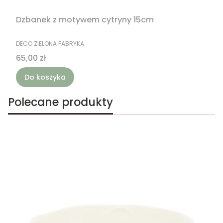
Dzbanek z motywem cytryny 15cm
PRODUCENT
DECO ZIELONA FABRYKA
Cena
65,00 zł
Do koszyka
Polecane produkty