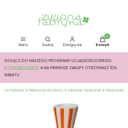
Otwórz wyszukiwarkę
Produkty w kos
Menu
Szukaj
Zaloguj się
Koszyk
DOŁĄCZ DO NASZEGO PROGRAMU LOJALNOŚCIOWEGO
I
UTWÓRZ KONTO
A NA PIERWSZE ZAKUPY OTRZYMASZ 10%
RABATU
elona Fabryka
Dekoracje do domu
Latarnie i świeczniki
Świeczniki