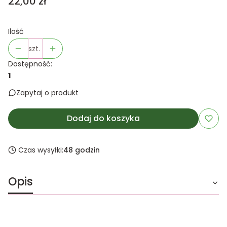
Cena
22,00 zł
Ilość
szt.
Dostępność:
1
Zapytaj o produkt
Dodaj do koszyka
Czas wysyłki:
48 godzin
Opis