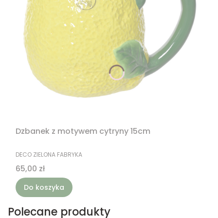
Dzbanek z motywem cytryny 15cm
PRODUCENT
DECO ZIELONA FABRYKA
Cena
65,00 zł
Do koszyka
Polecane produkty