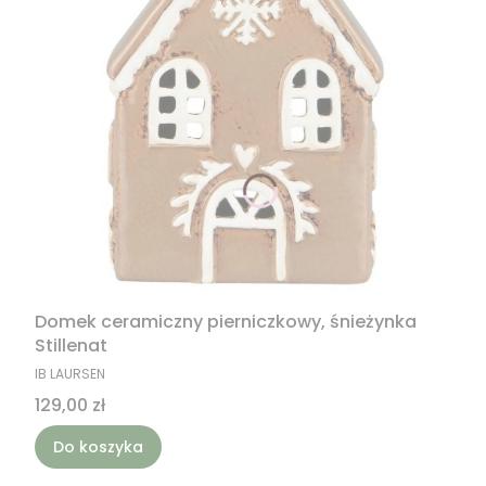
Domek ceramiczny pierniczkowy, śnieżynka
Stillenat
PRODUCENT
IB LAURSEN
Cena
129,00 zł
Do koszyka