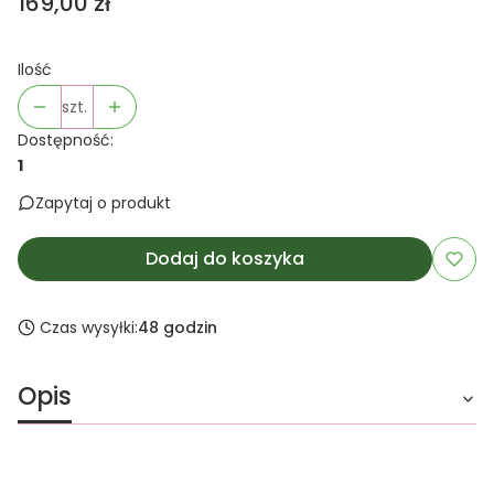
Cena
169,00 zł
Ilość
szt.
Dostępność:
1
Zapytaj o produkt
Dodaj do koszyka
Czas wysyłki:
48 godzin
Opis