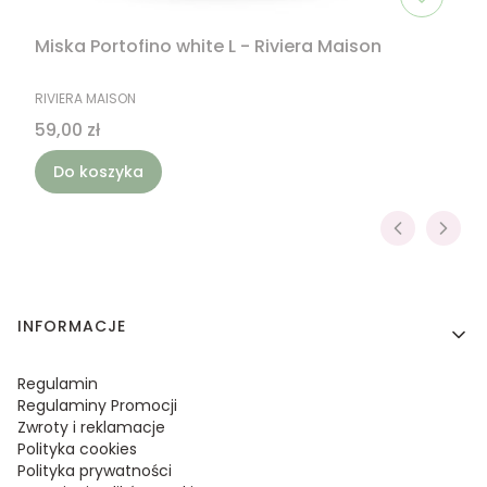
Miska Portofino white L - Riviera Maison
PRODUCENT
RIVIERA MAISON
Cena
59,00 zł
Do koszyka
Linki w stopce
INFORMACJE
Regulamin
Regulaminy Promocji
Zwroty i reklamacje
Polityka cookies
Polityka prywatności