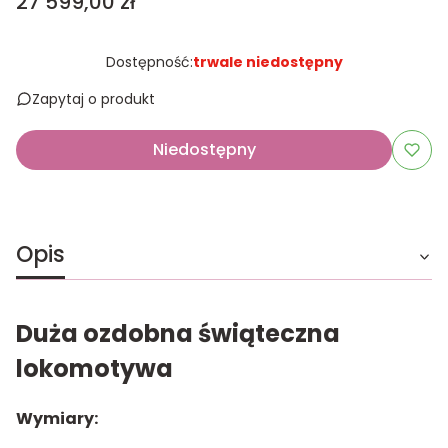
Cena
27 599,00 zł
Dostępność:
trwale niedostępny
Zapytaj o produkt
Niedostępny
Opis
Duża ozdobna świąteczna
lokomotywa
Wymiary: