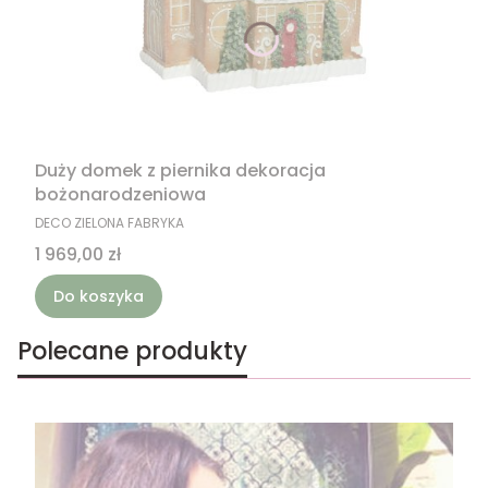
Duży domek z piernika dekoracja
bożonarodzeniowa
PRODUCENT
DECO ZIELONA FABRYKA
Cena
1 969,00 zł
Do koszyka
Polecane produkty