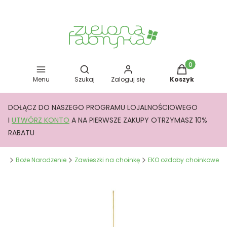
Otwórz wyszukiwarkę
Produkty w kos
Menu
Szukaj
Zaloguj się
Koszyk
DOŁĄCZ DO NASZEGO PROGRAMU LOJALNOŚCIOWEGO
I
UTWÓRZ KONTO
A NA PIERWSZE ZAKUPY OTRZYMASZ 10%
RABATU
yka
Boże Narodzenie
Zawieszki na choinkę
EKO ozdoby choinkowe