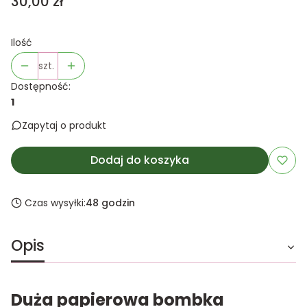
Cena
30,00 zł
Ilość
szt.
Dostępność:
1
Zapytaj o produkt
Dodaj do koszyka
Czas wysyłki:
48 godzin
Opis
Duża papierowa bombka