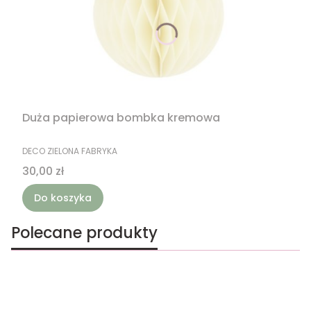
Duża papierowa bombka kremowa
PRODUCENT
DECO ZIELONA FABRYKA
Cena
30,00 zł
Do koszyka
Polecane produkty