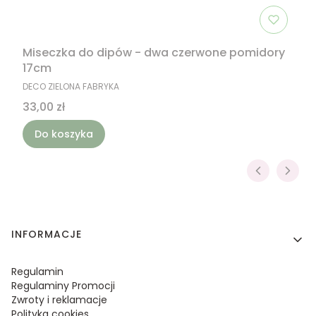
Miseczka do dipów - dwa czerwone pomidory
17cm
PRODUCENT
DECO ZIELONA FABRYKA
Cena
33,00 zł
Do koszyka
Linki w stopce
INFORMACJE
Regulamin
Regulaminy Promocji
Zwroty i reklamacje
Polityka cookies