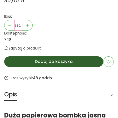
Cena
30,00 zł
Ilość
szt.
Dostępność:
> 10
Zapytaj o produkt
Dodaj do koszyka
Czas wysyłki:
48 godzin
Opis
Duża papierowa bombka jasna