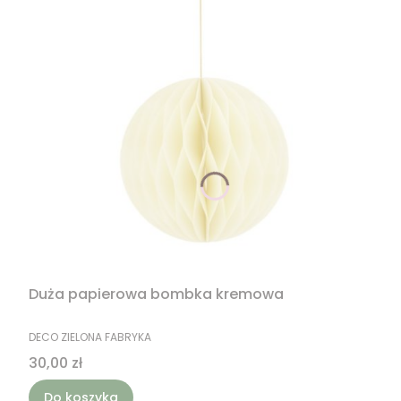
Duża papierowa bombka kremowa
PRODUCENT
DECO ZIELONA FABRYKA
Cena
30,00 zł
Do koszyka