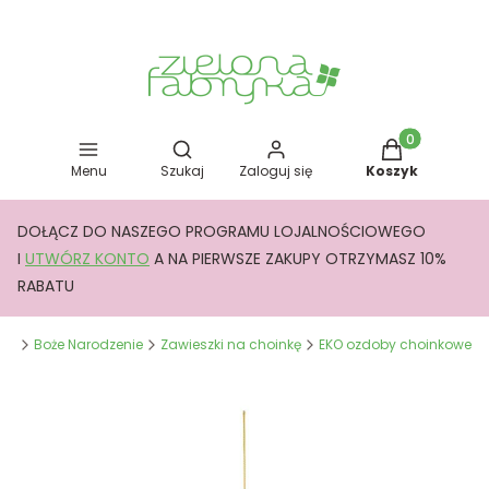
Otwórz wyszukiwarkę
Produkty w kos
Menu
Szukaj
Zaloguj się
Koszyk
DOŁĄCZ DO NASZEGO PROGRAMU LOJALNOŚCIOWEGO
I
UTWÓRZ KONTO
A NA PIERWSZE ZAKUPY OTRZYMASZ 10%
RABATU
yka
Boże Narodzenie
Zawieszki na choinkę
EKO ozdoby choinkowe