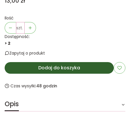
Cena
13,00 zł
Ilość
szt.
Dostępność:
> 2
Zapytaj o produkt
Dodaj do koszyka
Czas wysyłki:
48 godzin
Opis