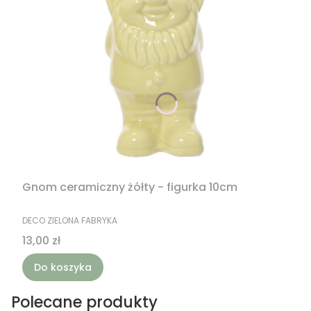
Gnom ceramiczny żółty - figurka 10cm
PRODUCENT
DECO ZIELONA FABRYKA
Cena
13,00 zł
Do koszyka
Polecane produkty