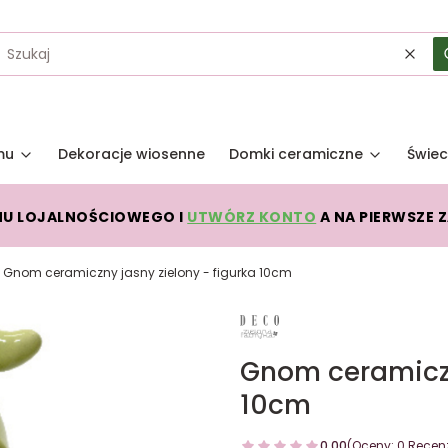
Wycz
mu
Dekoracje wiosenne
Domki ceramiczne
Świec
MU LOJALNOŚCIOWEGO I
UTWÓRZ KONTO
A NA PIERWSZE 
Gnom ceramiczny jasny zielony - figurka 10cm
Gnom ceramiczn
10cm
0.00
(Oceny: 0 Recenz