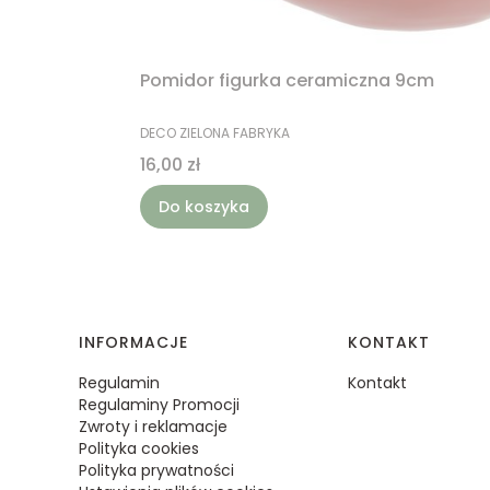
Pomidor figurka ceramiczna 9cm
PRODUCENT
DECO ZIELONA FABRYKA
Cena
16,00 zł
Do koszyka
Linki w stopce
INFORMACJE
KONTAKT
Regulamin
Kontakt
Regulaminy Promocji
Zwroty i reklamacje
Polityka cookies
Polityka prywatności