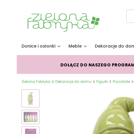
Donice i osłonki
Meble
Dekoracje do do
DOŁĄCZ DO NASZEGO PROGRA
Zielona Fabryka
Dekoracje do domu
Figurki
Pozostałe