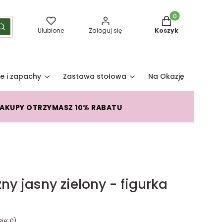
Produkty w koszy
yść
Szukaj
Ulubione
Zaloguj się
Koszyk
e i zapachy
Zastawa stołowa
Na Okazję
Pro
ZAKUPY OTRZYMASZ 10% RABATU
y jasny zielony - figurka
je: 0)