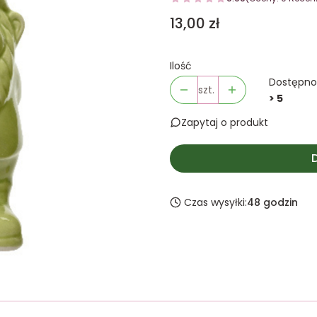
Cena
13,00 zł
Ilość
Dostępno
szt.
> 5
Zapytaj o produkt
Czas wysyłki:
48 godzin