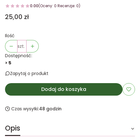
0.00
(Oceny: 0 Recenzje: 0)
Cena
25,00 zł
Ilość
szt.
Dostępność:
> 5
Zapytaj o produkt
Dodaj do koszyka
Czas wysyłki:
48 godzin
Opis