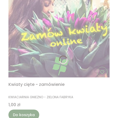
Kwiaty cięte - zamówienie
PRODUCENT
KWIACIARNIA GNIEZNO - ZIELONA FABRYKA
Cena
1,00 zł
Do koszyka