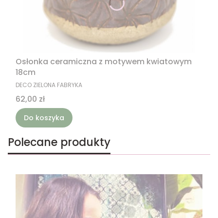
Osłonka ceramiczna z motywem kwiatowym
18cm
PRODUCENT
DECO ZIELONA FABRYKA
Cena
62,00 zł
Do koszyka
Polecane produkty