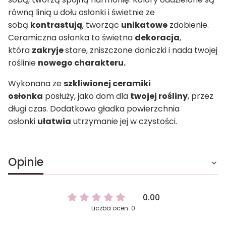
równą linią u dołu osłonki i świetnie ze
sobą
kontrastują
, tworząc
unikatowe
zdobienie.
Ceramiczna osłonka to świetna
dekoracja
,
która
zakryje
stare, zniszczone doniczki i nada twojej
roślinie
nowego charakteru.
Wykonana ze
szkliwionej ceramiki
osłonka
posłuży, jako dom dla
twojej rośliny
, przez
długi czas. Dodatkowo gładka powierzchnia
osłonki
ułatwia
utrzymanie jej w czystości.
Opinie
0.00
Liczba ocen: 0