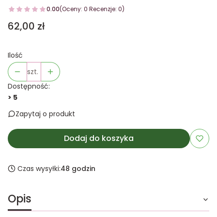
0.00
(Oceny: 0 Recenzje: 0)
Cena
62,00 zł
Ilość
szt.
Dostępność:
> 5
Zapytaj o produkt
Dodaj do koszyka
Czas wysyłki:
48 godzin
Opis