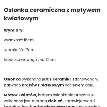
Osłonka ceramiczna z motywem
kwiatowym
Wymiary:
wysokość: 18cm
szerokość: 17cm
średnica wewnętrzna: 12cm
Osłonka
wykonana jest z
ceramiki,
zachowana w
barwach
brązów z piaskowym
odcieniem dołu.
Motyw kwiatów,
którym osłonka się prezentuje
wykonana jest metodą
żłobień,
sprawiających iż
kształt jej jest bardzo
niepowtarzalny,
nawiązując