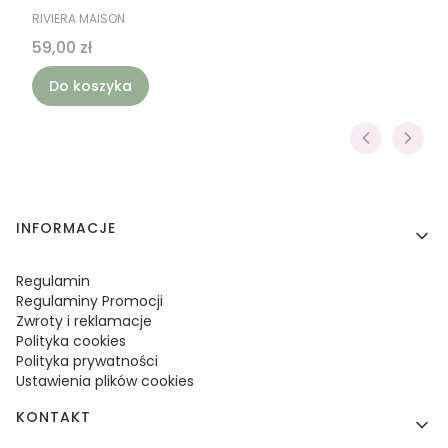
PRODUCENT
RIVIERA MAISON
Cena
59,00 zł
Do koszyka
Linki w stopce
INFORMACJE
Regulamin
Regulaminy Promocji
Zwroty i reklamacje
Polityka cookies
Polityka prywatności
Ustawienia plików cookies
KONTAKT