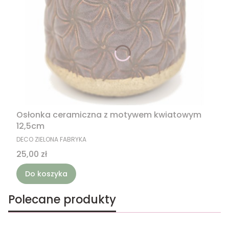
Osłonka ceramiczna z motywem kwiatowym
12,5cm
PRODUCENT
DECO ZIELONA FABRYKA
Cena
25,00 zł
Do koszyka
Polecane produkty