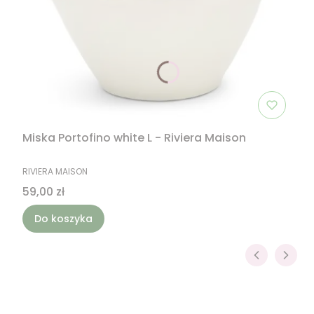
Miska Portofino white L - Riviera Maison
PRODUCENT
RIVIERA MAISON
Cena
59,00 zł
Do koszyka