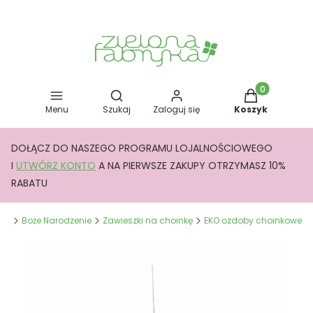
Otwórz wyszukiwarkę
Produkty w kos
Menu
Szukaj
Zaloguj się
Koszyk
DOŁĄCZ DO NASZEGO PROGRAMU LOJALNOŚCIOWEGO
I
UTWÓRZ KONTO
A NA PIERWSZE ZAKUPY OTRZYMASZ 10%
RABATU
yka
Boże Narodzenie
Zawieszki na choinkę
EKO ozdoby choinkowe