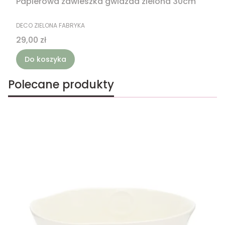
Papierowa zawieszka gwiazda zielona 30cm
PRODUCENT
DECO ZIELONA FABRYKA
Cena
29,00 zł
Do koszyka
Polecane produkty