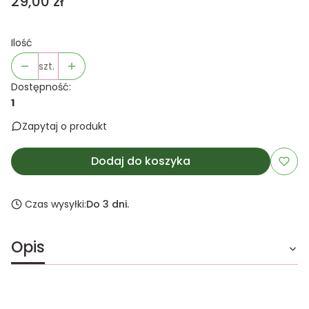
Cena
29,00 zł
Ilość
szt.
Dostępność:
1
Zapytaj o produkt
Dodaj do koszyka
Czas wysyłki:
Do 3 dni.
Opis