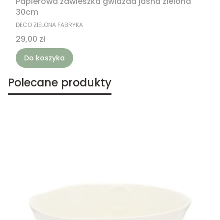
Papierowa zawieszka gwiazda jasna zielona
30cm
PRODUCENT
DECO ZIELONA FABRYKA
Cena
29,00 zł
Do koszyka
Polecane produkty