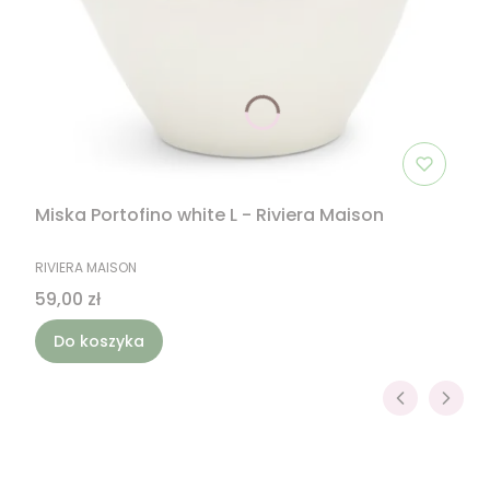
Miska Portofino white L - Riviera Maison
PRODUCENT
RIVIERA MAISON
Cena
59,00 zł
Do koszyka