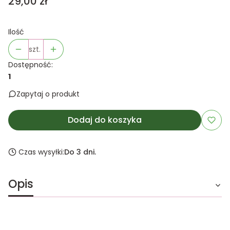
Cena
29,00 zł
Ilość
szt.
Dostępność:
1
Zapytaj o produkt
Dodaj do koszyka
Czas wysyłki:
Do 3 dni.
Opis