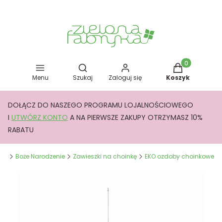
Otwórz wyszukiwarkę
Produkty w kos
Menu
Szukaj
Zaloguj się
Koszyk
DOŁĄCZ DO NASZEGO PROGRAMU LOJALNOŚCIOWEGO
I
UTWÓRZ KONTO
A NA PIERWSZE ZAKUPY OTRZYMASZ 10%
RABATU
yka
Boże Narodzenie
Zawieszki na choinkę
EKO ozdoby choinkowe