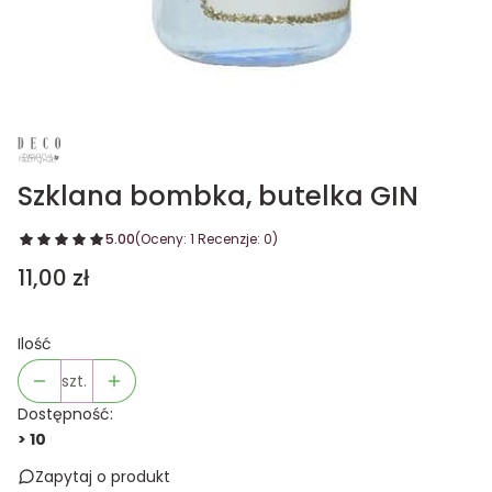
Szklana bombka, butelka GIN
5.00
(Oceny: 1 Recenzje: 0)
Cena
11,00 zł
Ilość
szt.
Dostępność:
> 10
Zapytaj o produkt