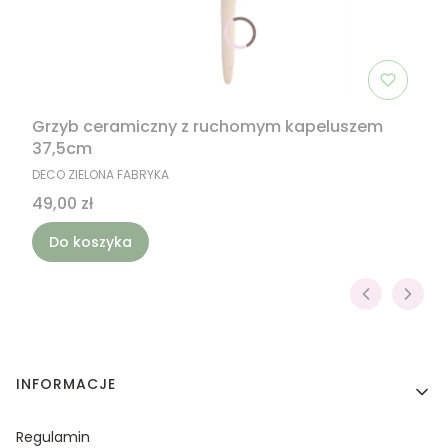
Grzyb ceramiczny z ruchomym kapeluszem
37,5cm
PRODUCENT
DECO ZIELONA FABRYKA
Cena
49,00 zł
Do koszyka
Linki w stopce
INFORMACJE
Regulamin