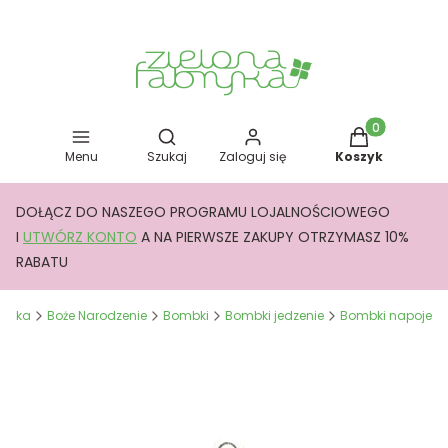
Otwórz wyszukiwarkę
Produkty w kos
Menu
Szukaj
Zaloguj się
Koszyk
DOŁĄCZ DO NASZEGO PROGRAMU LOJALNOŚCIOWEGO
I
UTWÓRZ KONTO
A NA PIERWSZE ZAKUPY OTRZYMASZ 10%
RABATU
bryka
Boże Narodzenie
Bombki
Bombki jedzenie
Bombki napoje