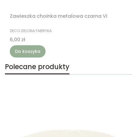
Zawieszka choinka metalowa czarna VI
PRODUCENT
DECO ZIELONA FABRYKA
Cena
6,00 zł
Do koszyka
Polecane produkty