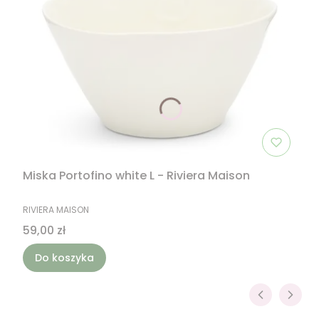
Miska Portofino white L - Riviera Maison
PRODUCENT
RIVIERA MAISON
Cena
59,00 zł
Do koszyka