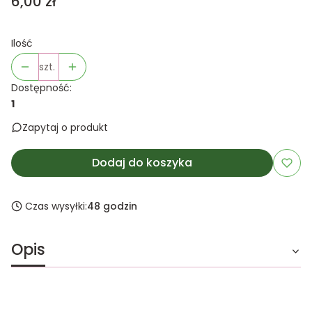
Cena
6,00 zł
Ilość
szt.
Dostępność:
1
Zapytaj o produkt
Dodaj do koszyka
Czas wysyłki:
48 godzin
Opis