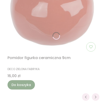
Pomidor figurka ceramiczna 9cm
PRODUCENT
DECO ZIELONA FABRYKA
Cena
16,00 zł
Do koszyka