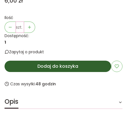
Cena
6,00 zł
Ilość
szt.
Dostępność:
1
Zapytaj o produkt
Dodaj do koszyka
Czas wysyłki:
48 godzin
Opis