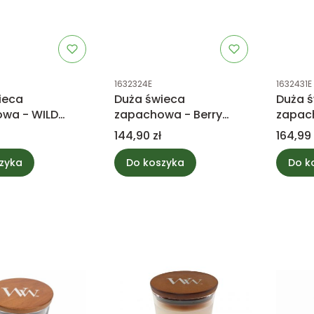
tu
Kod produktu
Kod prod
1632324E
1632431E
ieca
Duża świeca
Duża 
wa - WILD
zapachowa - Berry
zapac
 BEETS -
Mochi - Yankee Candle
Blooms
Cena
Cena
144,90 zł
164,99 
ck
Wood
zyka
Do koszyka
Do k