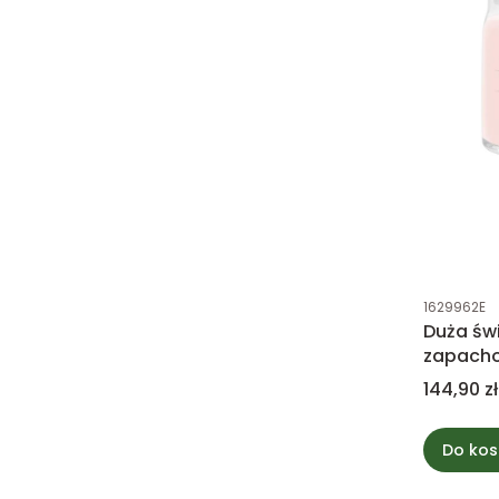
Kod produk
1629962E
Duża św
zapacho
Sands -
Cena
144,90 zł
Do kos