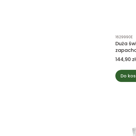
Kod produk
1629990E
Duża św
zapacho
Lodge -
Cena
144,90 zł
Do kos