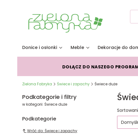
Donice i osłonki
Meble
Dekoracje do do
DOŁĄCZ DO NASZEGO PROGRA
Zielona Fabryka
Świece i zapachy
Świece duże
Świe
Podkategorie i filtry
w kategorii: Świece duże
Lista
Sortowani
Podkategorie
Domyśl
Wróć do: Świece i zapachy