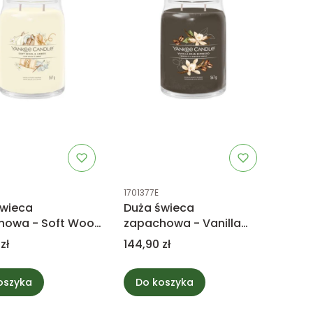
uktu
Kod produktu
1701377E
świeca
Duża świeca
howa - Soft Wool
zapachowa - Vanilla
er - Yankee
Bean Espresso - Yankee
Cena
zł
144,90 zł
e
Candle
oszyka
Do koszyka