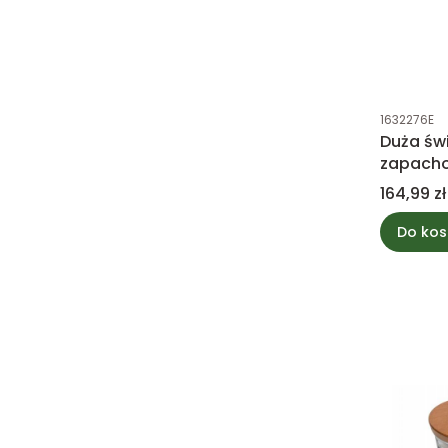
Kod produk
1632276E
Duża św
zapacho
BERRY &
Cena
164,99 zł
WoodWi
Do kos