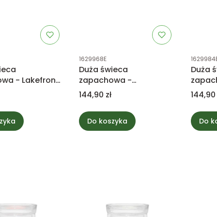
tu
Kod produktu
Kod prod
1629968E
1629984
ieca
Duża świeca
Duża 
wa - Lakefront
zapachowa -
zapac
 Yankee Candle
Midsummer's Night -
- Yan
Cena
Cena
144,90 zł
144,90 
Yankee Candle
zyka
Do koszyka
Do k