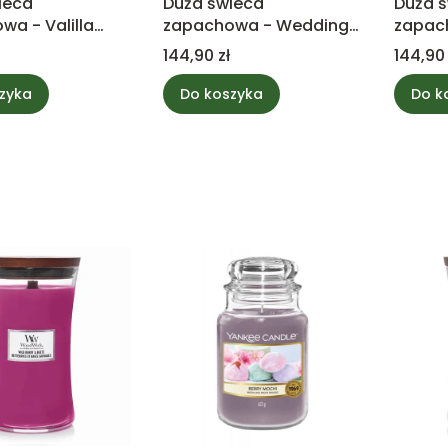
ieca
Duża świeca
Duża 
wa - Valilla
zapachowa - Wedding
zapac
rulee - Yankee
Day - Yankee Candle
Garden
Cena
Cena
144,90 zł
144,90 
Candl
zyka
Do koszyka
Do k