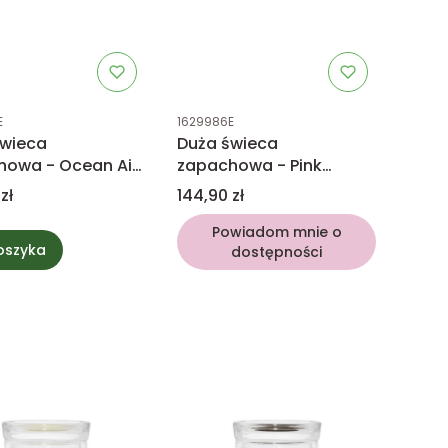
uktu
Kod produktu
E
1629986E
świeca
Duża świeca
howa - Ocean Air
zapachowa - Pink
kee Candle
Cherry & Vanilla -
Cena
zł
144,90 zł
Yankee Candle
Powiadom mnie o
oszyka
dostępności