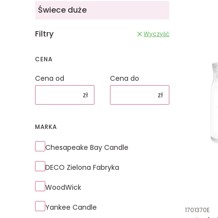
Świece duże
Filtry
Wyczyść
CENA
Cena od
Cena do
zł
zł
MARKA
Marka
Chesapeake Bay Candle
DECO Zielona Fabryka
WoodWick
Yankee Candle
Kod produk
1701370E