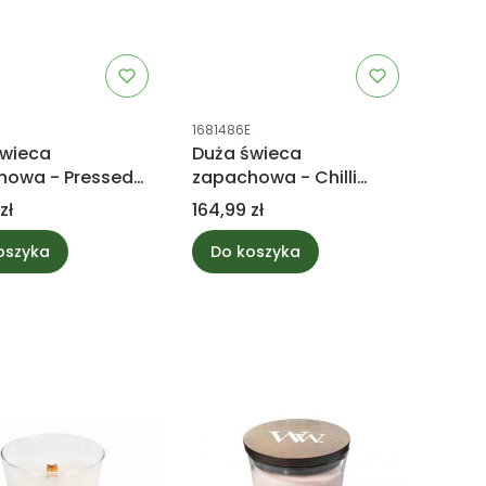
uktu
Kod produktu
1681486E
świeca
Duża świeca
howa - Pressed
zapachowa - Chilli
 & Patchouli -
Pepper Gelato -
Cena
zł
164,99 zł
Wick
WoodWick
oszyka
Do koszyka