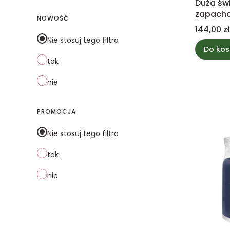
Duża św
zapacho
NOWOŚĆ
powder 
Cena
144,00 zł
Candle
Nie stosuj tego filtra
Do kos
tak
nie
PROMOCJA
Nie stosuj tego filtra
tak
nie