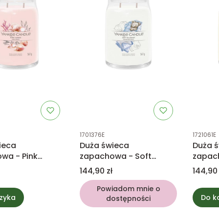
tu
Kod produktu
Kod prod
1701376E
1721061E
ieca
Duża świeca
Duża 
wa - Pink
zapachowa - Soft
zapac
 Yankee Candle
Blanket - Yankee
& Amb
Cena
Cena
144,90 zł
144,90 
Candle
Candl
Powiadom mnie o
zyka
Do k
dostępności