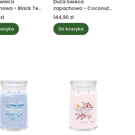
świeca
Duża świeca
howa - Black Tea
zapachowa - Coconut
on - Yankee
Beach - Yankee Candle
Cena
zł
144,90 zł
e
oszyka
Do koszyka