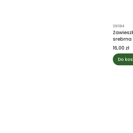
Kod produk
391184
Zawiesz
srebrna
Cena
16,00 zł
Do kos