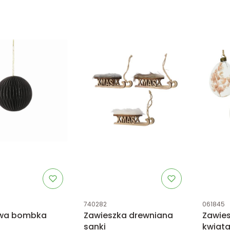
tu
Kod produktu
Kod prod
740282
061845
owa bombka
Zawieszka drewniana
Zawies
sanki
kwiat