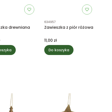
uktu
Kod produktu
634957
szka drewniana
Zawieszka z piór różowa
Cena
ł
11,00 zł
oszyka
Do koszyka