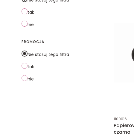
tak
nie
PROMOCJA
Nie stosuj tego filtra
tak
nie
Kod produk
1100016
Papier
czarna