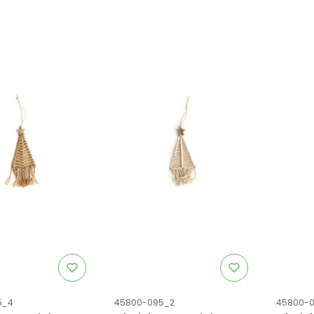
tu
Kod produktu
Kod prod
5_4
45800-095_2
45800-