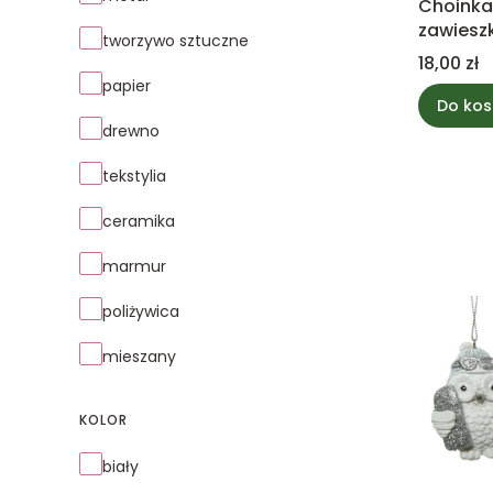
Choinka
zawies
tworzywo sztuczne
brązow
Cena
18,00 zł
papier
Do kos
drewno
tekstylia
ceramika
marmur
poliżywica
mieszany
KOLOR
Kolor
biały