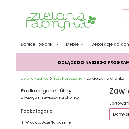
Donice i osłonki
Meble
Dekoracje do do
DOŁĄCZ DO NASZEGO PROGRA
Zielona Fabryka
Boże Narodzenie
Zawieszki na choinkę
Zawi
Podkategorie i filtry
w kategorii: Zawieszki na choinkę
Lista
Sortowani
Podkategorie
Domyśl
Wróć do: Boże Narodzenie