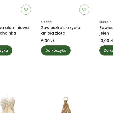
tu
Kod produktu
Kod prod
515999
380657
ka aluminiowa
Zawieszka skrzydła
Zawie
 choinka
anioła złota
jeleń
Cena
Cena
6,00 zł
10,00 z
zyka
Do koszyka
Do k