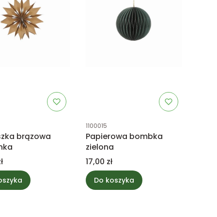
uktu
Kod produktu
1100015
szka brązowa
Papierowa bombka
nka
zielona
Cena
ł
17,00 zł
oszyka
Do koszyka