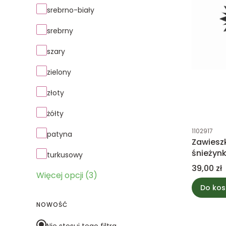
srebrno-biały
srebrny
szary
zielony
złoty
żółty
Kod produk
1102917
patyna
Zawiesz
śnieżyn
turkusowy
Cena
39,00 zł
Więcej opcji (3)
Do kos
NOWOŚĆ
Nie stosuj tego filtra