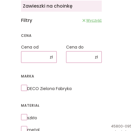
Zawieszki na choinkę
Filtry
Wyczyść
CENA
Cena od
Cena do
zł
zł
MARKA
Marka
DECO Zielona Fabryka
MATERIAŁ
Materiał
szkło
Kod produk
45800-09
metal