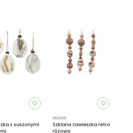
uktu
Kod produktu
062005
zka z suszonymi
Szklana zawieszka retro
ami
różowa