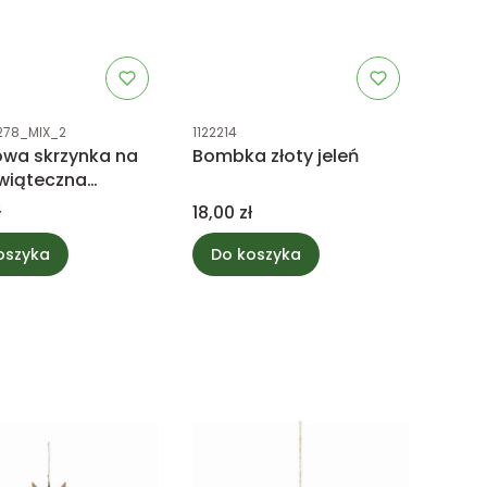
uktu
Kod produktu
278_MIX_2
1122214
owa skrzynka na
Bombka złoty jeleń
 świąteczna
szka
Cena
ł
18,00 zł
oszyka
Do koszyka