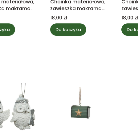
 materiałowa,
Choinka materiałowa,
Choink
zka makrama
zawieszka makrama
zawie
a
beżowa
szara
Cena
Cena
18,00 zł
18,00 z
zyka
Do koszyka
Do k