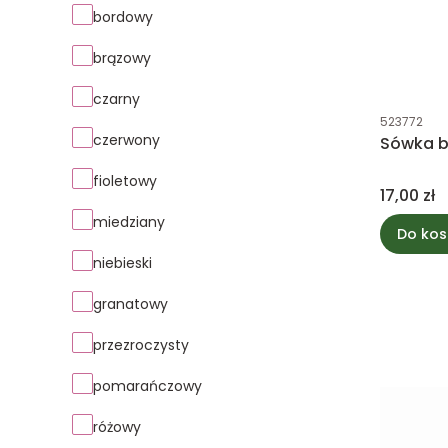
bordowy
brązowy
czarny
Kod produk
523772
czerwony
Sówka b
fioletowy
Cena
17,00 zł
miedziany
Do kos
niebieski
granatowy
przezroczysty
pomarańczowy
różowy