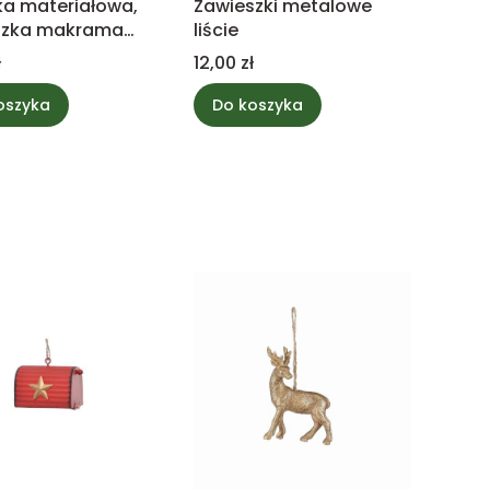
a materiałowa,
Zawieszki metalowe
szka makrama
liście
Cena
ł
12,00 zł
oszyka
Do koszyka