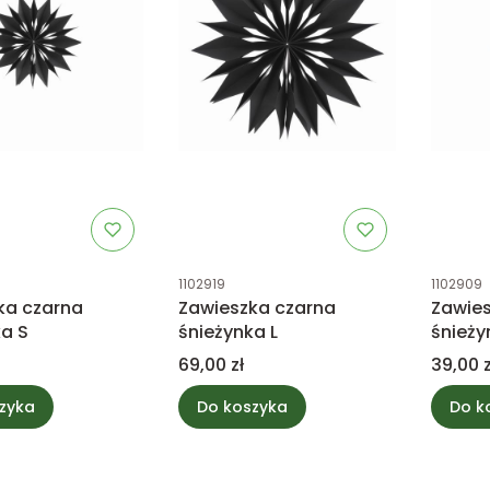
tu
Kod produktu
Kod prod
1102919
1102909
ka czarna
Zawieszka czarna
Zawie
ka S
śnieżynka L
śnieży
Cena
Cena
69,00 zł
39,00 z
zyka
Do koszyka
Do k