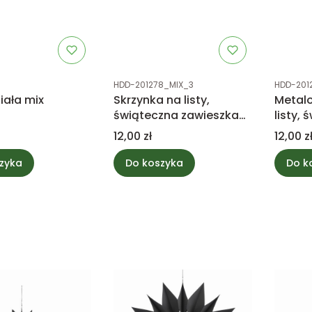
tu
Kod produktu
Kod prod
HDD-201278_MIX_3
HDD-201
iała mix
Skrzynka na listy,
Metal
świąteczna zawieszka
listy,
zielona
zawie
Cena
Cena
12,00 zł
12,00 z
zyka
Do koszyka
Do k