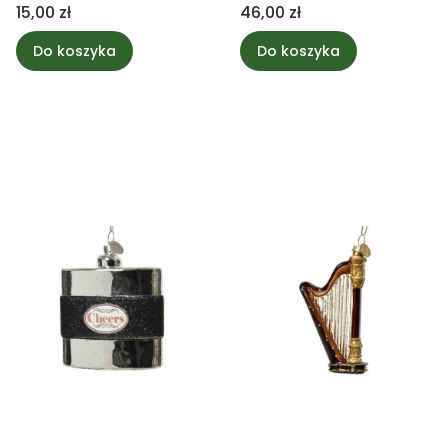
1szt.
szampana z kieliszkiem
Cena
Cena
15,00 zł
46,00 zł
Do koszyka
Do koszyka