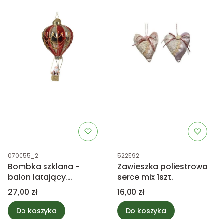
Kod produktu
Kod produktu
070055_2
522592
Bombka szklana -
Zawieszka poliestrowa
balon latający,
serce mix 1szt.
czerwono-złoty
Cena
Cena
27,00 zł
16,00 zł
Do koszyka
Do koszyka