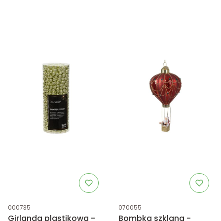
Kod produktu
Kod produktu
000735
070055
Girlanda plastikowa -
Bombka szklana -