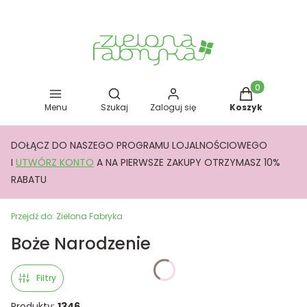
Otwórz wyszukiwarkę
Produkty w kos
Menu
Szukaj
Zaloguj się
Koszyk
DOŁĄCZ DO NASZEGO PROGRAMU LOJALNOŚCIOWEGO
I
UTWÓRZ KONTO
A NA PIERWSZE ZAKUPY OTRZYMASZ 10%
RABATU
Przejdź do:
Zielona Fabryka
Boże Narodzenie
Filtry
Produkty:
1346