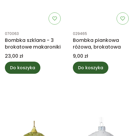
Kod produktu
Kod produktu
070063
029465
Bombka szklana - 3
Bombka piankowa
brokatowe makaroniki
różowa, brokatowa
Cena
Cena
23,00 zł
9,00 zł
Do koszyka
Do koszyka