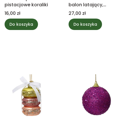
pistacjowe koraliki
balon latający,
czerwony
Cena
Cena
16,00 zł
27,00 zł
Do koszyka
Do koszyka