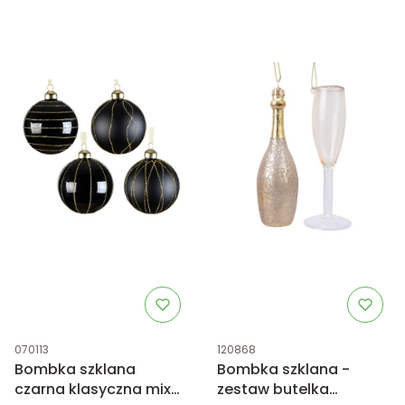
Kod produktu
Kod produktu
070113
120868
Bombka szklana
Bombka szklana -
czarna klasyczna mix
zestaw butelka