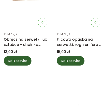
Kod produktu
Kod produktu
103475_2
103472_2
Obręcz na serwetki lub
Filcowa opaska na
sztućce - choinka
serwetki, rogi renifera -
filcowa brązowa 12cm
zestaw 4 sztuki w
Cena
Cena
13,00 zł
15,00 zł
brązowym kolorze
Do koszyka
Do koszyka