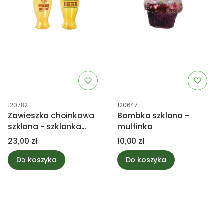
Kod produktu
Kod produktu
120782
120647
Zawieszka choinkowa
Bombka szklana -
szklana - szklanka
muffinka
piwa mix 1szt
Cena
Cena
23,00 zł
10,00 zł
Do koszyka
Do koszyka