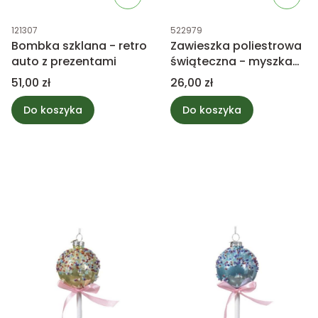
Kod produktu
Kod produktu
121307
522979
Bombka szklana - retro
Zawieszka poliestrowa
auto z prezentami
świąteczna - myszka
mix 1szt.
Cena
Cena
51,00 zł
26,00 zł
Do koszyka
Do koszyka