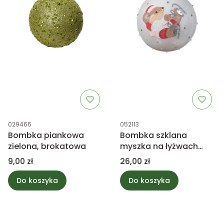
Kod produktu
Kod produktu
029466
052113
Bombka piankowa
Bombka szklana
zielona, brokatowa
myszka na łyżwach
8cm
Cena
Cena
9,00 zł
26,00 zł
Do koszyka
Do koszyka