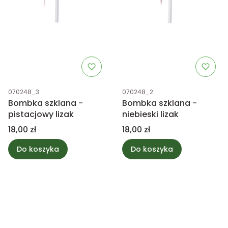
Kod produktu
Kod produktu
070248_3
070248_2
Bombka szklana -
Bombka szklana -
pistacjowy lizak
niebieski lizak
Cena
Cena
18,00 zł
18,00 zł
Do koszyka
Do koszyka