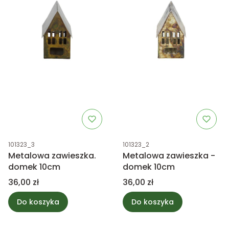
Kod produktu
Kod produktu
101323_3
101323_2
Metalowa zawieszka.
Metalowa zawieszka -
domek 10cm
domek 10cm
Cena
Cena
36,00 zł
36,00 zł
Do koszyka
Do koszyka