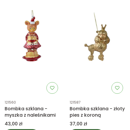
Kod produktu
Kod produktu
121560
121587
Bombka szklana -
Bombka szklana - złoty
myszka z naleśnikami
pies z koroną
Cena
Cena
43,00 zł
37,00 zł