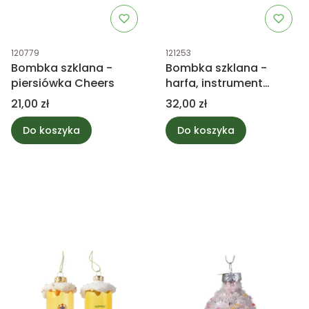
Kod produktu
Kod produktu
120779
121253
Bombka szklana -
Bombka szklana -
piersiówka Cheers
harfa, instrument
muzyczny
Cena
Cena
21,00 zł
32,00 zł
Do koszyka
Do koszyka