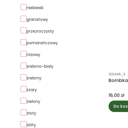
niebieski
granatowy
przezroczysty
pomarańczowy
różowy
srebrno-biały
Kod produk
120446_3
srebrny
Bombka 
szary
Cena
16,00 zł
zielony
Do kos
złoty
żółty