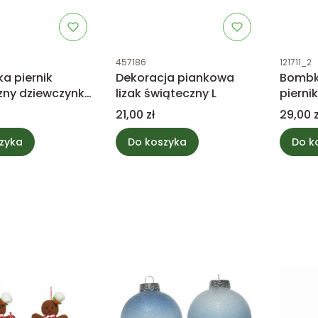
tu
Kod produktu
Kod prod
457186
121711_2
a piernik
Dekoracja piankowa
Bombk
zny dziewczynka
lizak świąteczny L
pierni
Cena
Cena
21,00 zł
29,00 z
zyka
Do koszyka
Do k