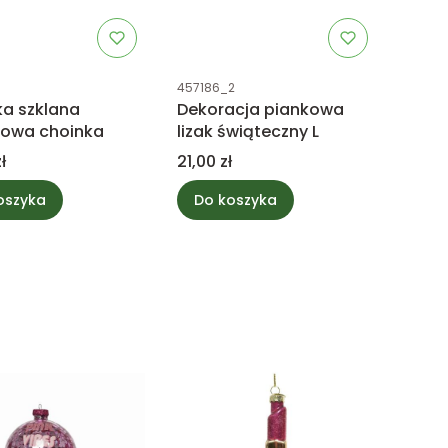
uktu
Kod produktu
457186_2
a szklana
Dekoracja piankowa
kowa choinka
lizak świąteczny L
Cena
ł
21,00 zł
oszyka
Do koszyka