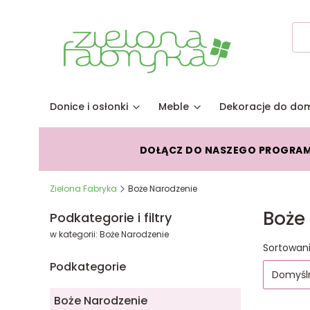
Donice i osłonki
Meble
Dekoracje do do
DOŁĄCZ DO NASZEGO PROGRA
Zielona Fabryka
Boże Narodzenie
Boże
Podkategorie i filtry
w kategorii: Boże Narodzenie
Lista
Sortowani
Podkategorie
Domyśl
Boże Narodzenie