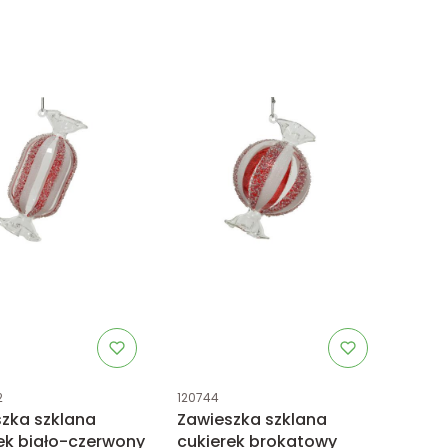
uktu
Kod produktu
2
120744
zka szklana
Zawieszka szklana
ek biało-czerwony
cukierek brokatowy