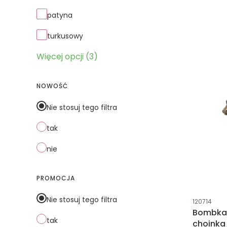
patyna
turkusowy
Więcej opcji (3)
NOWOŚĆ
Nie stosuj tego filtra
tak
nie
PROMOCJA
Kod produk
Nie stosuj tego filtra
120714
Bombka 
tak
choinka