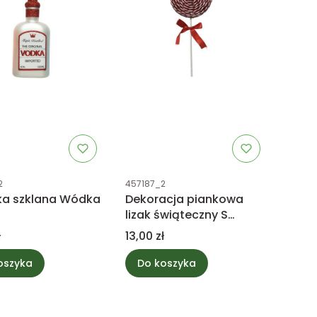
uktu
Kod produktu
2
457187_2
a szklana Wódka
Dekoracja piankowa
lizak świąteczny S
czerwony
Cena
ł
13,00 zł
oszyka
Do koszyka