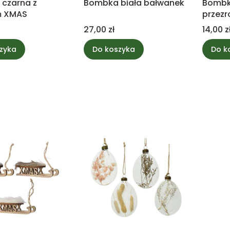
czarna z
Bombka biała bałwanek
Bombk
m XMAS
przezr
Cena
Cena
27,00 zł
14,00 z
zyka
Do koszyka
Do k