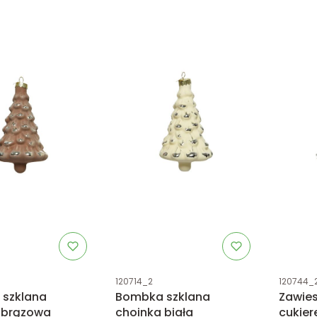
tu
Kod produktu
Kod prod
120714_2
120744_
szklana
Bombka szklana
Zawies
 brązowa
choinka biała
cukier