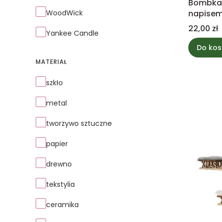
Bombka 
WoodWick
napise
Cena
22,00 zł
Yankee Candle
Do kos
MATERIAŁ
Materiał
szkło
metal
tworzywo sztuczne
papier
drewno
tekstylia
ceramika