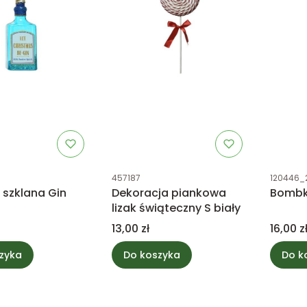
tu
Kod produktu
Kod prod
457187
120446_
szklana Gin
Dekoracja piankowa
Bombk
lizak świąteczny S biały
Cena
Cena
13,00 zł
16,00 z
zyka
Do koszyka
Do k