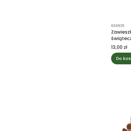
Kod produk
634925
Zawieszk
świątec
mix
Cena
13,00 zł
Do kos