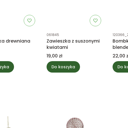
tu
Kod produktu
Kod prod
061845
120366_
ka drewniana
Zawieszka z suszonymi
Bombk
kwiatami
blende
Cena
Cena
19,00 zł
22,00 z
zyka
Do koszyka
Do k