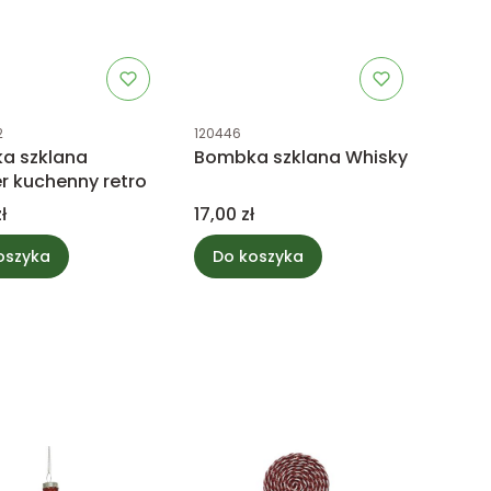
uktu
Kod produktu
2
120446
a szklana
Bombka szklana Whisky
r kuchenny retro
Cena
ł
17,00 zł
oszyka
Do koszyka