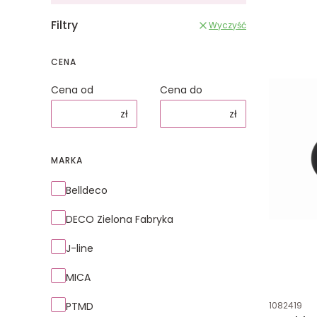
Filtry
Wyczyść
CENA
Cena od
Cena do
zł
zł
MARKA
Marka
Belldeco
DECO Zielona Fabryka
J-line
MICA
Kod produk
PTMD
1082419