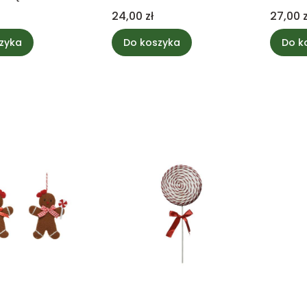
Cena
Cena
24,00 zł
27,00 z
zyka
Do koszyka
Do k