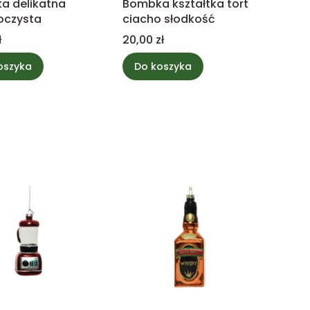
a delikatna
Bombka kształtka tort
oczysta
ciacho słodkość
Cena
ł
20,00 zł
oszyka
Do koszyka