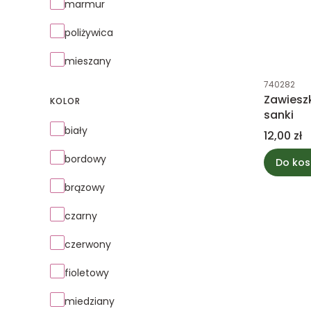
marmur
poliżywica
mieszany
Kod produk
740282
Zawiesz
KOLOR
sanki
Kolor
biały
Cena
12,00 zł
bordowy
Do kos
brązowy
czarny
czerwony
fioletowy
miedziany